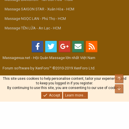
Massage SAIGON STAR - Xuân Hòa - HCM
Massage NGỌC LAN - Phú Thọ - HCM
Massage TÊN LỬA - An Lạc - HCM
Massagevua.net - Hội Quán Massage lớn nhất Việt Nam
Forum software by XenForo™ ©2010-2019 XenForo Ltd.
Top
This site uses cookies to help personalise content, tailor your experience and
to keep you logged in if you register.
By continuing to use this site, you are consenting to our use of cookies.
Bott
Accept
Learn more...