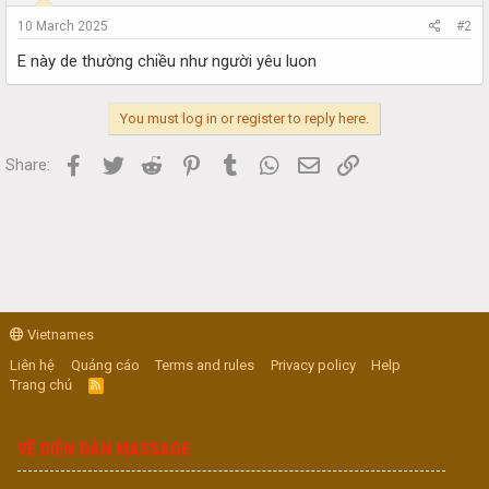
10 March 2025
#2
E này de thường chiều như người yêu luon
You must log in or register to reply here.
Facebook
Twitter
Reddit
Pinterest
Tumblr
WhatsApp
Email
Link
Share:
Vietnames
Liên hệ
Quảng cáo
Terms and rules
Privacy policy
Help
Trang chủ
R
S
S
VỀ DIỄN ĐÀN MASSAGE