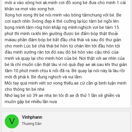
mời a vào xông hơi ak.minh cơi đồ xong bé đưa cho minh 1 cái
khăn va mơi vào xong hơi.
Xong hơi xong thì bé nói minh vào bông tắmchung với bé. Be
cơi sạch nhìn 3vòng đẹp k thê cưỡng lại.lúc tăm bé ngồi lên
bọng mình.tắm rôig hôn khắp ng mình.nghịch vơi bé tâm 15
phút thì mình ra.khi lên giường được bé đấm bóp thật thoải
máiau phần đâm bóp bé bắt đầu chà thái và sau đó thư giản
cho minh Lúc bé chà thái bé hôn từ chân lên tới đầu hôn tới
đâu minh sướng rân tơi đó.sau đó bé hôn vào cậu nhỏ của
minh và quạy lại cho minh hôn của bé. Nơi thật với ae nhìn của
bé là chỉ muốn cắn thật lâu vì nó quá đẹp ae ak.sau khi thư giản
tầm 10 phút minh chịu k nổi đã ra. Bé quay lại nói này là lâu rồi
mới đi phải k. Bé đung nghịch và vui lẳm.
Mỏi tay quá minh viêt sơ vong thiếu.ae cứ cần gi binh luận minh
cho thông tin bé nhé.
Nhớ lag bé sô 39 ae nha tin tôi đi ae đi thử 1 lần sẽ ghiền và
muôn gặp bé nhiều lần nưa
Vinhphann
V
Thường Dân