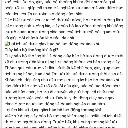
khó chịu. Do đó, giày bảo hộ thoáng khí ra đời như một giải
pháp tối ưu, giúp cải thiện trải nghiệm sử dụng mà vẫn đảm bảo
các tiêu chuẩn an toàn lao động cần thiết.
Đặc biệt tại các khu vực có thời tiết nóng, hoặc môi trường làm
việc trong nhà xưởng kín, giày bảo hộ lao động thoáng khí đóng
vai trò quan trọng trong việc hạn chế tích tụ mồ hôi, giảm mùi
và giúp đôi chân luôn khô ráo, dễ chịu.
Giày bảo hộ thoáng khí là gì?
Giày bảo hộ thoáng khí là dòng giày bảo hộ lao động được thiết
kế chú trọng đến khả năng lưu thông không khí bên trong giày.
Thông qua cấu trúc vật liệu và thiết kế phù hợp, giày giúp giảm
tình trạng bí hơi, hạn chế ẩm ướt khi sử dụng trong thời gian dài.
Không chỉ đáp ứng nhu cầu thoải mái, giày bảo hộ thoáng khí
vẫn đảm bảo các yếu tố cốt lõi của giày bảo hộ lao động như
bảo vệ bàn chân, hỗ trợ di chuyển và phù hợp với nhiều môi
trường làm việc khác nhau. Đây là lý do dòng giày này ngày
càng được người lao động và doanh nghiệp quan tâm.
Lợi ích khi sử dụng giày bảo hộ lao động thoáng khí
Việc sử dụng giày bảo hộ thoáng khí mang lại nhiều lợi ích thiết
thực cho người lao động. Trước hết, khả năng thoáng khí tốt
giúp hạn chế cảm giác nóng bức, từ đó giảm tình trạng mệt