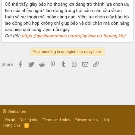
Có thể thấy, giày bảo hộ thoáng khí đang trở thành lựa chọn ưu
tiên của nhiều người lao động trong bối cảnh nhu cầu về an
toàn và sự thoải mái ngày càng cao. Việc lựa chọn giày bảo hộ
lao động phù hợp không chỉ giúp bảo vệ đôi chân mà còn nâng
cao hiệu quả công việc mỗi ngày.
Chi tiết:
https://giaybaohohans.com/giay-bao-ho-thoang-khi/
You must log in or register to reply here.
Facebook
Twitter
Reddit
Pinterest
Tumblr
WhatsApp
Email
Link
Share:
Vietnames
Liên hệ
Quảng cáo
Terms and rules
Privacy policy
Help
Trang chủ
R
S
S