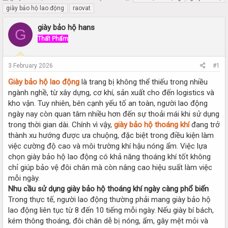
h
t
giày bảo hộ lao động
raovat
r
a
e
r
giày bảo hộ hans
G
a
t
Thất Phẩm
d
d
s
a
t
t
3 February 2026
#1
a
e
r
Giày bảo hộ lao động
là trang bị không thể thiếu trong nhiều
t
ngành nghề, từ xây dựng, cơ khí, sản xuất cho đến logistics và
e
kho vận. Tuy nhiên, bên cạnh yếu tố an toàn, người lao động
r
ngày nay còn quan tâm nhiều hơn đến sự thoải mái khi sử dụng
trong thời gian dài. Chính vì vậy,
giày bảo hộ thoáng khí
đang trở
thành xu hướng được ưa chuộng, đặc biệt trong điều kiện làm
việc cường độ cao và môi trường khí hậu nóng ẩm. Việc lựa
chọn giày bảo hộ lao động có khả năng thoáng khí tốt không
chỉ giúp bảo vệ đôi chân mà còn nâng cao hiệu suất làm việc
mỗi ngày.
Nhu cầu sử dụng giày bảo hộ thoáng khí ngày càng phổ biến
Trong thực tế, người lao động thường phải mang giày bảo hộ
lao động liên tục từ 8 đến 10 tiếng mỗi ngày. Nếu giày bí bách,
kém thông thoáng, đôi chân dễ bị nóng, ẩm, gây mệt mỏi và