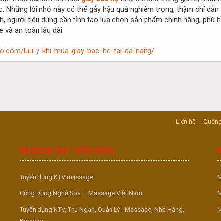
c. Những lỗi nhỏ này có thể gây hậu quả nghiêm trọng, thậm chí dẫn 
h, người tiêu dùng cần tỉnh táo lựa chọn sản phẩm chính hãng, phù 
và an toàn lâu dài.
oho.com/luu-y-khi-mua-giay-bao-ho-tai-da-nang/
Liên hệ
Quảng
MASSAGE VUA TUYỂN DỤNG
Tuyển dụng KTV massage
M
Cộng Đồng Nghề Spa – Massage Việt Nam
M
Tuyển dụng KTV, Thu Ngân, Quản Lý - Massage, Nhà Hàng,
M
Karaoke