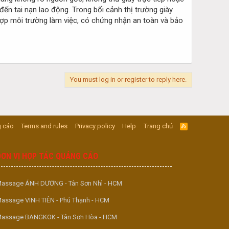
đến tai nạn lao động. Trong bối cảnh thị trường giày
hợp môi trường làm việc, có chứng nhận an toàn và bảo
You must log in or register to reply here.
 cáo
Terms and rules
Privacy policy
Help
Trang chủ
R
S
S
ĐƠN VỊ HỢP TÁC QUẢNG CÁO
assage ÁNH DƯƠNG - Tân Sơn Nhì - HCM
assage VINH TIÊN - Phú Thạnh - HCM
assage BANGKOK - Tân Sơn Hòa - HCM