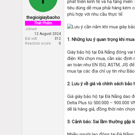
phát triển kinh tế và hạ tầng miề
d
d
s
a
tiêu dùng dễ mua phải hàng kém ch
t
t
phù hợp với nhu cầu thực tế.
thegioigiaybaoho
a
e
r
Thất Phẩm
t
Joined
12 August 2024
e
Bài viết
312
1. Những lưu ý quan trọng khi mua
r
Reaction score
0
Giày bảo hộ tại Đà Nẵng đóng vai t
điện. Khi chọn mua, cần xác định m
an toàn như EN ISO, ASTM, JIS để đ
mua tại các địa chỉ uy tín như 
2. Lưu ý về giá và chính sách bảo
Giá giày bảo hộ tại Đà Nẵng dao 
Delta Plus từ 500.000 – 900.000 V
dễ là hàng giả, đồng thời nên chọ
3. Cảnh báo: Sai lầm thường gặp k
Nhiều người lao động tại Đà Nẵng