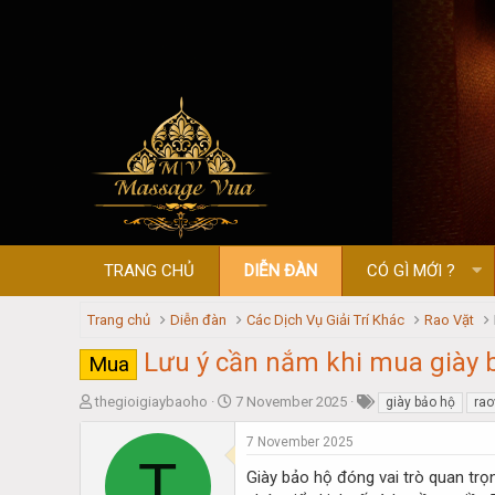
TRANG CHỦ
DIỄN ĐÀN
CÓ GÌ MỚI ?
Trang chủ
Diễn đàn
Các Dịch Vụ Giải Trí Khác
Rao Vặt
Lưu ý cần nắm khi mua giày 
Mua
T
S
thegioigiaybaoho
7 November 2025
giày bảo hộ
rao
h
t
r
a
7 November 2025
T
e
r
Giày bảo hộ đóng vai trò quan trọ
a
t