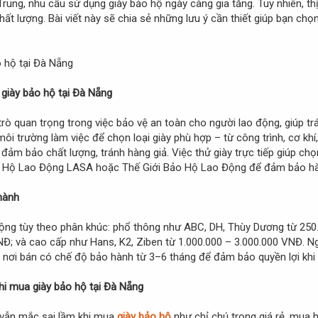
n Trung, nhu cầu sử dụng giày bảo hộ ngày càng gia tăng. Tuy nhiên, 
ất lượng. Bài viết này sẽ chia sẻ những lưu ý cần thiết giúp bạn ch
 giày bảo hộ tại Đà Nẵng
rò quan trọng trong việc bảo vệ an toàn cho người lao động, giúp trán
ôi trường làm việc để chọn loại giày phù hợp – từ công trình, cơ khí,
ảm bảo chất lượng, tránh hàng giả. Việc thử giày trực tiếp giúp chọ
Bảo Hộ Lao Động LASA hoặc Thế Giới Bảo Hộ Lao Động để đảm bảo hà
 hành
động tùy theo phân khúc: phổ thông như ABC, DH, Thùy Dương từ 250
NĐ; và cao cấp như Hans, K2, Ziben từ 1.000.000 – 3.000.000 VNĐ. N
n nơi bán có chế độ bảo hành từ 3–6 tháng để đảm bảo quyền lợi khi g
hi mua giày bảo hộ tại Đà Nẵng
 vẫn mắc sai lầm khi mua
giày bảo hộ
như chỉ chú trọng giá rẻ, mua 