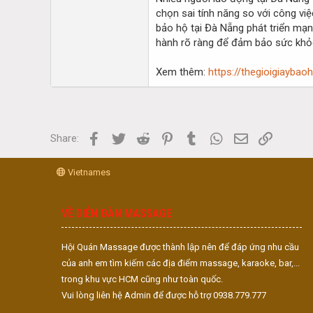
chọn sai tính năng so với công việ
bảo hộ tại Đà Nẵng phát triển mạn
hành rõ ràng để đảm bảo sức khỏe 
Xem thêm:
https://thegioigiayba
Facebook
Twitter
Reddit
Pinterest
Tumblr
WhatsApp
Email
Link
Share:
Vietnames
VỀ DIỄN ĐÀN MASSAGE
Hội Quán Massage được thành lập nên để đáp ứng nhu cầu
của anh em tìm kiếm các địa điểm massage, karaoke, bar,...
trong khu vực HCM cũng như toàn quốc.
Vui lòng liên hệ Admin để được hỗ trợ 0938.779.777