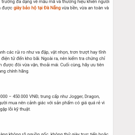
thị trường đa dạng về mẫu mã và thương hiệu khiến người
ọn được
giày bảo hộ tại Đà Nẵng
vừa bền, vừa an toàn và
h các rủi ro như va đập, vật nhọn, trơn trượt hay tĩnh
 điện tử đến kho bãi. Ngoài ra, nên kiểm tra chứng chỉ
n được đôi vừa vặn, thoải mái. Cuối cùng, hãy ưu tiên
ng chính hãng.
.000 – 450.000 VNĐ; trung cấp như Jogger, Dragon,
gười mua nên cảnh giác với sản phẩm có giá quá rẻ vì
ặp lỗi kỹ thuật.
hàng không rõ nguồn gốc, không thử giày trực tiếp hoặc