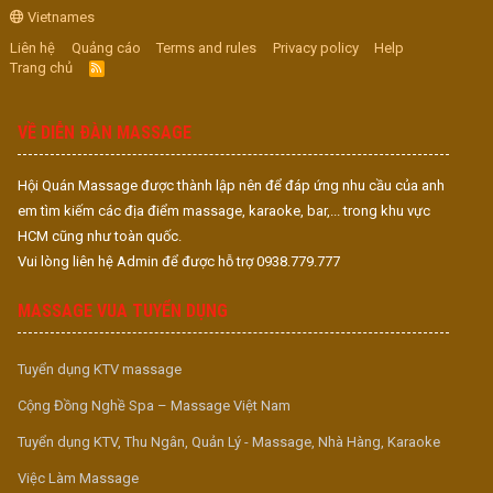
Vietnames
Liên hệ
Quảng cáo
Terms and rules
Privacy policy
Help
Trang chủ
R
S
S
VỀ DIỄN ĐÀN MASSAGE
Hội Quán Massage được thành lập nên để đáp ứng nhu cầu của anh
em tìm kiếm các địa điểm massage, karaoke, bar,... trong khu vực
HCM cũng như toàn quốc.
Vui lòng liên hệ Admin để được hỗ trợ 0938.779.777
MASSAGE VUA TUYỂN DỤNG
Tuyển dụng KTV massage
Cộng Đồng Nghề Spa – Massage Việt Nam
Tuyển dụng KTV, Thu Ngân, Quản Lý - Massage, Nhà Hàng, Karaoke
Việc Làm Massage