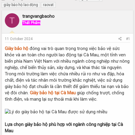
h
t
giày bảo hộ lao động
raovat
r
a
e
r
trangvangbaoho
T
a
t
Thất Phẩm
d
d
s
a
t
t
11 October 2024
#1
a
e
r
Giày bảo hộ
đóng vai trò quan trọng trong việc bảo vệ sức
t
khỏe và an toàn cho người lao động tại Cà Mau, một tỉnh ven
e
biển phía Nam Việt Nam với nhiều ngành công nghiệp như nông
r
nghiệp, chế biến thủy sản, xây dựng, và khai thác tài nguyên.
Trong môi trường làm việc chứa nhiều rủi ro như va đập, hóa
chất, điện và tác nhân môi trường khắc nghiệt, việc sử dụng
giày bảo hộ đạt chuẩn là cần thiết để giảm thiểu tai nạn và bảo
vệ đôi chân.
Giày bảo hộ tại Cà Mau
giúp chống trượt, chống
tĩnh điện, và mang lại sự thoải mái khi làm việc.
Lựa chọn giày bảo hộ phù hợp với ngành công nghiệp tại Cà
Mau