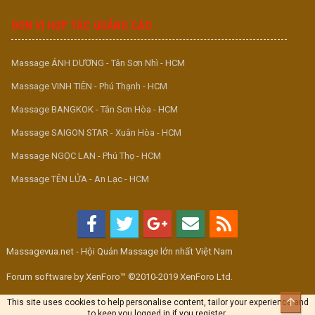
ĐƠN VỊ HỢP TÁC QUẢNG CÁO
Massage ÁNH DƯƠNG - Tân Sơn Nhì - HCM
Massage VINH TIÊN - Phú Thạnh - HCM
Massage BANGKOK - Tân Sơn Hòa - HCM
Massage SAIGON STAR - Xuân Hòa - HCM
Massage NGỌC LAN - Phú Thọ - HCM
Massage TÊN LỬA - An Lạc - HCM
Massagevua.net - Hội Quán Massage lớn nhất Việt Nam
Forum software by XenForo™ ©2010-2019 XenForo Ltd.
Top
This site uses cookies to help personalise content, tailor your experience and
to keep you logged in if you register.