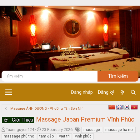
Đăng nhập
Đăng ký
Massage ÁNH DƯƠNG - Phường Tân Sơn Nhì
Massage Japan Premium Vĩnh Phúc
Giới Thiệu
T
S
Tuannguyen124
23 February 2026
massage
massage ha noi
h
t
massage phú tho
tam đảo
viet trì
vĩnh phúc