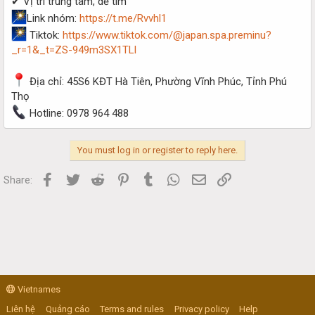
✔ Vị trí trung tâm, dễ tìm
Link nhóm:
https://t.me/Rvvhl1
Tiktok:
https://www.tiktok.com/@japan.spa.preminu?
_r=1&_t=ZS-949m3SX1TLl
Địa chỉ: 45S6 KĐT Hà Tiên, Phường Vĩnh Phúc, Tỉnh Phú
Thọ
Hotline: 0978 964 488
You must log in or register to reply here.
Facebook
Twitter
Reddit
Pinterest
Tumblr
WhatsApp
Email
Link
Share:
Vietnames
Liên hệ
Quảng cáo
Terms and rules
Privacy policy
Help