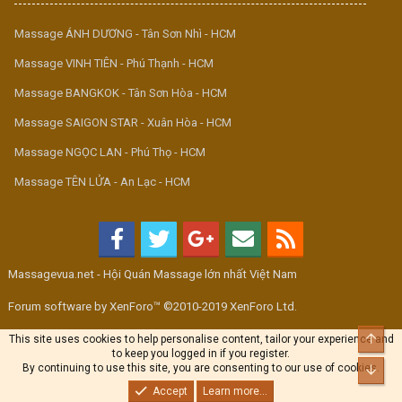
Massage ÁNH DƯƠNG - Tân Sơn Nhì - HCM
Massage VINH TIÊN - Phú Thạnh - HCM
Massage BANGKOK - Tân Sơn Hòa - HCM
Massage SAIGON STAR - Xuân Hòa - HCM
Massage NGỌC LAN - Phú Thọ - HCM
Massage TÊN LỬA - An Lạc - HCM
Massagevua.net - Hội Quán Massage lớn nhất Việt Nam
Forum software by XenForo™ ©2010-2019 XenForo Ltd.
Top
This site uses cookies to help personalise content, tailor your experience and
to keep you logged in if you register.
By continuing to use this site, you are consenting to our use of cookies.
Bott
Accept
Learn more...