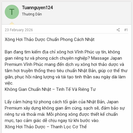
r
a
e
r
Tuannguyen124
T
a
t
Thường Dân
d
d
s
a
t
t
23 February 2026
#1
a
e
r
Xông Hơi Thảo Dược Chuẩn Phong Cách Nhật
t
e
Bạn đang tìm kiếm địa chỉ xông hơi Vĩnh Phúc uy tín, không
r
gian riêng tư và phong cách chuyên nghiệp? Massage Japan
Premium Vĩnh Phúc mang đến dịch vụ xông hơi thảo dược và
tắm hơi truyền thống theo tiêu chuẩn Nhật Bản, giúp cơ thể thư
giãn, phục hồi năng lượng và tái tạo tinh thần sau ngày dài làm
việc.
Không Gian Chuẩn Nhật – Tinh Tế Và Riêng Tư
Lấy cảm hứng từ phong cách tối giản của Nhật Bản, Japan
Premium xây dựng không gian ấm cúng, sạch sẽ, đảm bảo sự
riêng tư và thoải mái. Mỗi phòng xông được thiết kế chuẩn
mực, tạo cảm giác dễ chịu ngay từ khi bước vào.
Xông Hơi Thảo Dược – Thanh Lọc Cơ Thể