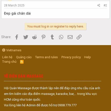
28 March 2025
#2
Đep gái chân dài
You must log in or register to reply here.
Facebook
Twitter
Reddit
Pinterest
Tumblr
WhatsApp
Email
Link
Share:
Vietnames
Liên hệ
Quảng cáo
Terms and rules
Privacy policy
Help
Trang chủ
R
S
S
VỀ DIỄN ĐÀN MASSAGE
Hội Quán Massage được thành lập nên để đáp ứng nhu cầu của anh
em tìm kiếm các địa điểm massage, karaoke, bar,... trong khu vực
HCM cũng như toàn quốc.
Vui lòng liên hệ Admin để được hỗ trợ 0938.779.777