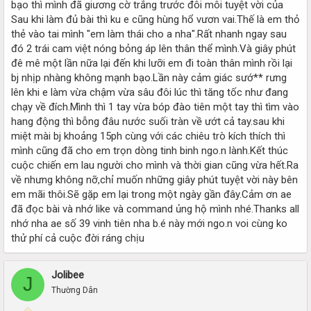
bạo thì mình đã giương cờ trắng trước đôi môi tuyệt vời của
Sau khi làm đủ bài thì ku e cũng hùng hổ vươn vai.Thế là em thỏ
thẻ vào tai mình "em làm thái cho a nha".Rất nhanh ngay sau
đó 2 trái cam việt nóng bỏng áp lên thân thể mình.Và giây phút
đê mê một lần nữa lại đến khi lưỡi em đi toàn thân mình rồi lại
bj nhịp nhàng không mạnh bạo.Lần này cảm giác sướ** rưng
lên khi e làm vừa chậm vừa sâu đôi lúc thì tăng tốc như đang
chạy về đích.Mình thì 1 tay vừa bóp đào tiên một tay thì tìm vào
hang động thì bỗng đâu nước suối tràn về ướt cả tay.sau khi
miệt mài bj khoảng 15ph cùng với các chiêu trò kích thích thì
mình cũng đã cho em trọn dòng tinh binh ngo.n lành.Kết thúc
cuộc chiến em lau người cho mình và thời gian cũng vừa hết.Ra
về nhưng không nỡ,chỉ muốn những giây phút tuyệt vời này bên
em mãi thôi.Sẽ gặp em lại trong một ngày gần đây.Cảm ơn ae
đã đọc bài và nhớ like và command ủng hộ mình nhé.Thanks all
nhớ nha ae số 39 vinh tiên nha b.é này mới ngo.n voi cùng ko
thử phí cả cuộc đời ráng chịu
Jolibee
J
Thường Dân