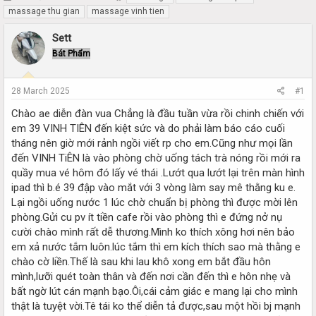
h
t
massage thu gian
massage vinh tien
r
a
e
r
Sett
a
t
Bát Phẩm
d
d
s
a
t
t
28 March 2025
#1
a
e
r
Chào ae diễn đàn vua Chẳng là đầu tuần vừa rồi chinh chiến với
t
em 39 VINH TIÊN đến kiệt sức và do phải làm báo cáo cuối
e
tháng nên giờ mới rảnh ngồi viết rp cho em.Cũng như mọi lần
r
đến VINH TiÊN là vào phòng chờ uống tách trà nóng rồi mới ra
quầy mua vé hôm đó lấy vé thái .Lướt qua lướt lại trên màn hình
ipad thì b.é 39 đập vào mắt với 3 vòng làm say mê thằng ku e.
Lại ngồi uống nước 1 lúc chờ chuẩn bị phòng thì được mời lên
phòng.Gửi cu pv ít tiền cafe rồi vào phòng thì e đứng nở nụ
cười chào mình rất dễ thương.Mình ko thích xông hơi nên bảo
em xả nước tắm luôn.lúc tắm thì em kích thích sao mà thằng e
chào cờ liền.Thế là sau khi lau khô xong em bắt đầu hôn
mình,lưỡi quét toàn thân và đến nơi cần đến thì e hôn nhẹ và
bất ngờ lút cán mạnh bạo.Ôi,cái cảm giác e mang lại cho mình
thật là tuyệt vời.Tê tái ko thể diễn tả được,sau một hồi bj mạnh