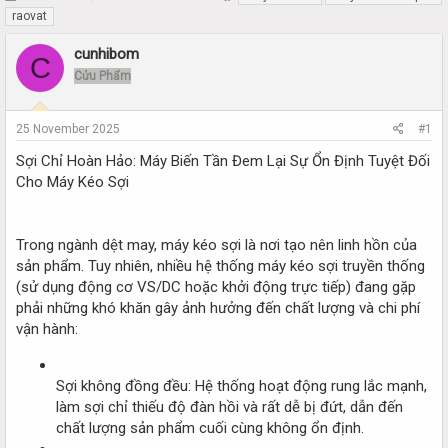
h
t
raovat
r
a
e
r
cunhibom
C
a
t
Cửu Phẩm
d
d
s
a
t
t
25 November 2025
#1
a
e
r
Sợi Chỉ Hoàn Hảo: Máy Biến Tần Đem Lại Sự Ổn Định Tuyệt Đối
t
Cho Máy Kéo Sợi
e
r
Trong ngành dệt may, máy kéo sợi là nơi tạo nên linh hồn của
sản phẩm. Tuy nhiên, nhiều hệ thống máy kéo sợi truyền thống
(sử dụng động cơ VS/DC hoặc khởi động trực tiếp) đang gặp
phải những khó khăn gây ảnh hưởng đến chất lượng và chi phí
vận hành:
Sợi không đồng đều: Hệ thống hoạt động rung lắc mạnh,
làm sợi chỉ thiếu độ đàn hồi và rất dễ bị đứt, dẫn đến
chất lượng sản phẩm cuối cùng không ổn định.