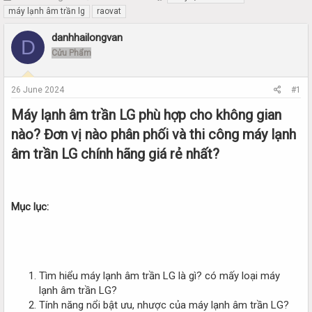
h
t
máy lạnh âm trần lg
raovat
r
a
e
r
danhhailongvan
D
a
t
Cửu Phẩm
d
d
s
a
t
t
26 June 2024
#1
a
e
r
Máy lạnh âm trần LG phù hợp cho không gian
t
nào? Đơn vị nào phân phối và thi công máy lạnh
e
r
âm trần LG chính hãng giá rẻ nhất?
Mục lục:
Tìm hiểu máy lạnh âm trần LG là gì? có mấy loại máy
lạnh âm trần LG?
Tính năng nổi bật ưu, nhược của máy lạnh âm trần LG?