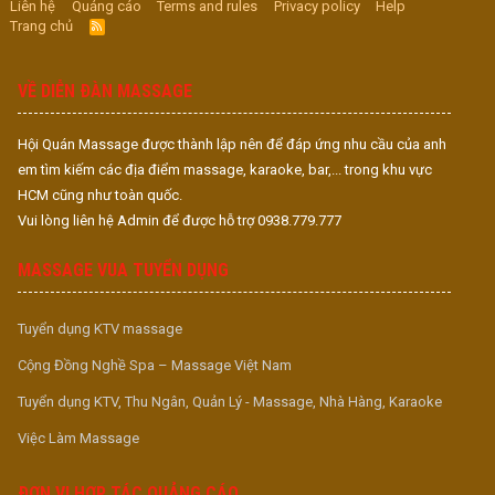
Liên hệ
Quảng cáo
Terms and rules
Privacy policy
Help
Trang chủ
R
S
S
VỀ DIỄN ĐÀN MASSAGE
Hội Quán Massage được thành lập nên để đáp ứng nhu cầu của anh
em tìm kiếm các địa điểm massage, karaoke, bar,... trong khu vực
HCM cũng như toàn quốc.
Vui lòng liên hệ Admin để được hỗ trợ 0938.779.777
MASSAGE VUA TUYỂN DỤNG
Tuyển dụng KTV massage
Cộng Đồng Nghề Spa – Massage Việt Nam
Tuyển dụng KTV, Thu Ngân, Quản Lý - Massage, Nhà Hàng, Karaoke
Việc Làm Massage
ĐƠN VỊ HỢP TÁC QUẢNG CÁO