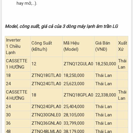
hay mở,…).
Model, công suất, giá cả của 3 dòng máy lạnh âm trần LG
Inverter
Công Suất
Mã Hiệu
Giá Bán
Xuất
1 Chiều
(kBtu/h)
(Model)
(VNĐ)
Xứ
Lạnh
CASSETTE
Thái
12
ZTNQ12GULA0
18,250,000
1 HƯỚNG
Lan
18
ZTNQ18GTLA0
18,250,000
Thái Lan
24
ZTNQ24GTLA0
25,623,000
Thái Lan
CASSETTE
Thái
18
ZTNQ18GPLA0
22,338,000
4 HƯỚNG
Lan
24
ZTNQ24GPLA0
25,404,000
Thái Lan
30
ZTNQ30GNLE0
28,105,000
Thái Lan
36
ZTNQ36GNLA0
33,799,000
Thái Lan
48
ZTNQ48LMLA0
38,179,000
Thái Lan