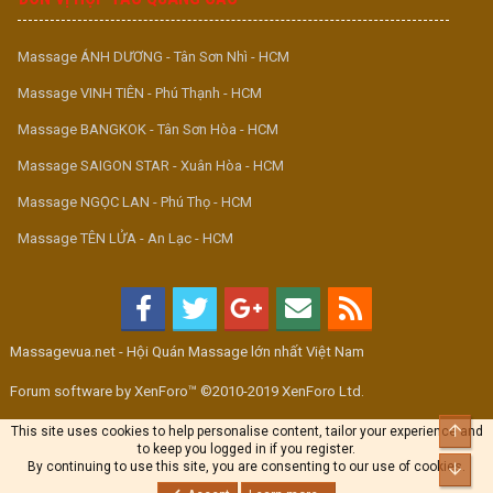
Massage ÁNH DƯƠNG - Tân Sơn Nhì - HCM
Massage VINH TIÊN - Phú Thạnh - HCM
Massage BANGKOK - Tân Sơn Hòa - HCM
Massage SAIGON STAR - Xuân Hòa - HCM
Massage NGỌC LAN - Phú Thọ - HCM
Massage TÊN LỬA - An Lạc - HCM
Massagevua.net - Hội Quán Massage lớn nhất Việt Nam
Forum software by XenForo™ ©2010-2019 XenForo Ltd.
Top
This site uses cookies to help personalise content, tailor your experience and
to keep you logged in if you register.
By continuing to use this site, you are consenting to our use of cookies.
Bott