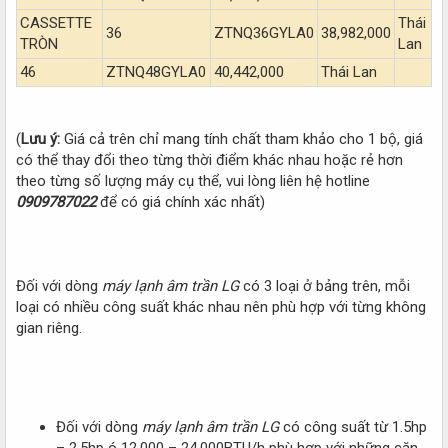
CASSETTE
Thái
36
ZTNQ36GYLA0
38,982,000
TRÒN
Lan
46
ZTNQ48GYLA0
40,442,000
Thái Lan
(
Lưu ý:
Giá cả trên chỉ mang tính chất tham khảo cho 1 bộ, giá
có thể thay đổi theo từng thời điểm khác nhau hoặc rẻ hơn
theo từng số lượng máy cụ thể, vui lòng liên hệ hotline
0909787022
để có giá chính xác nhất)
Đối với dòng
máy lạnh âm trần LG
có 3 loại ở bảng trên, mỗi
loại có nhiều công suất khác nhau nên phù hợp với từng không
gian riêng.
Đối với dòng
máy lạnh âm trần LG
có công suất từ 1.5hp
– 2.5hp ó 12.000 – 24.000BTU/h phù hợp với những căn