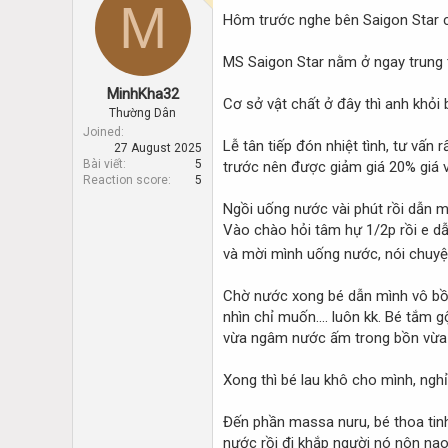
M
d
d
Hôm trước nghe bên Saigon Star 
s
a
t
t
a
e
MS Saigon Star nằm ở ngay trung t
r
MinhKha32
t
Cơ sở vật chất ở đây thì anh khỏi bà
e
Thường Dân
r
Joined
Lễ tân tiếp đón nhiệt tình, tư vấn 
27 August 2025
Bài viết
5
trước nên được giảm giá 20% giá vé
Reaction score
5
Ngồi uống nước vài phút rồi dẫn m
Vào chào hỏi tâm hự 1/2p rồi e dẫ
và mời mình uống nước, nói chuy
Chờ nước xong bé dẫn mình vô bồn 
nhìn chỉ muốn.... luôn kk. Bé tắm 
vừa ngâm nước ấm trong bồn vừa 
Xong thì bé lau khô cho mình, ngh
Đến phần massa nuru, bé thoa tinh
nước rồi đi khắp người nó nôn nao 