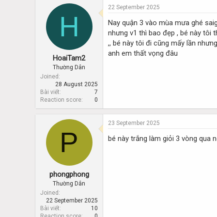
22 September 2025
H
Nay quận 3 vào mùa mưa ghé saigon
nhưng v1 thì bao đẹp , bé này tôi 
,, bé này tôi đi cũng mấy lần nhưn
anh em thất vọng đâu
HoaiTam2
Thường Dân
Joined
28 August 2025
Bài viết
7
Reaction score
0
23 September 2025
P
bé này trắng làm giỏi 3 vòng qua 
phongphong
Thường Dân
Joined
22 September 2025
Bài viết
10
Reaction score
0