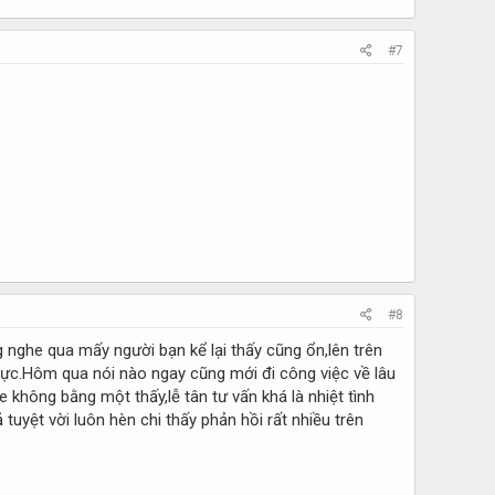
#7
#8
 nghe qua mấy người bạn kể lại thấy cũng ổn,lên trên
h cực.Hôm qua nói nào ngay cũng mới đi công việc về lâu
 không bằng một thấy,lễ tân tư vấn khá là nhiệt tình
tuyệt vời luôn hèn chi thấy phản hồi rất nhiều trên