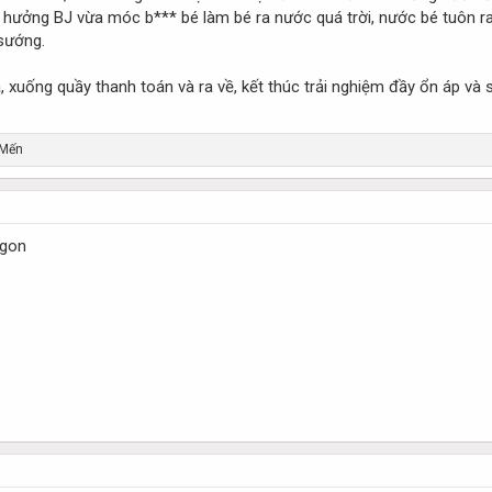
n hưởng BJ vừa móc b*** bé làm bé ra nước quá trời, nước bé tuôn ra
sướng.
, xuống quầy thanh toán và ra về, kết thúc trải nghiệm đầy ổn áp và
 Mến
ngon