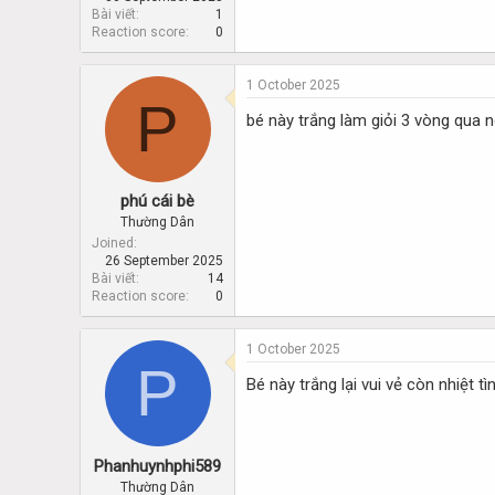
Bài viết
1
Reaction score
0
1 October 2025
P
bé này trắng làm giỏi 3 vòng qua 
phú cái bè
Thường Dân
Joined
26 September 2025
Bài viết
14
Reaction score
0
1 October 2025
P
Bé này trắng lại vui vẻ còn nhiệt tì
Phanhuynhphi589
Thường Dân