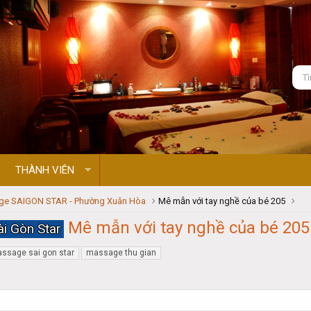
THÀNH VIÊN
e SAIGON STAR - Phường Xuân Hòa
Mê mẫn với tay nghề của bé 205
Mê mẫn với tay nghề của bé 205
i Gòn Star
ssage sai gon star
massage thu gian