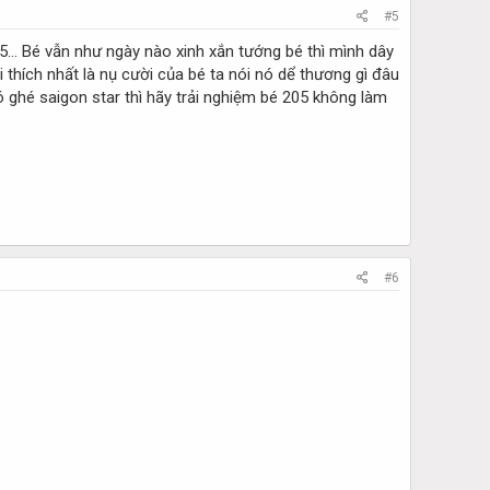
#5
05… Bé vẫn như ngày nào xinh xắn tướng bé thì mình dây
i thích nhất là nụ cười của bé ta nói nó dể thương gì đâu
ó ghé saigon star thì hãy trải nghiệm bé 205 không làm
#6