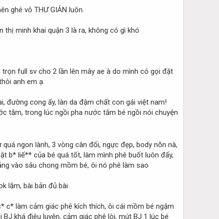
nên ghé vô THƯ GIẢN luôn.
thị minh khai quận 3 là ra, không có gì khó
h trọn full sv cho 2 lần lên mây ae à do mình có gọi đặt
thôi anh em ạ.
i, đường cong ấy, làn da đậm chất con gái việt nam!
ước tắm, trong lúc ngồi pha nước tắm bé ngồi nói chuyện
 quá ngon lành, 3 vòng cân đối, ngực đẹp, body nõn nà,
ật b* liế** của bé quá tốt, làm mình phê buốt luôn đấy,
ẳng vào sâu chong mồm bé, ôi nó phê làm sao
k lắm, bài bản đủ bài
c* c* làm cảm giác phê kích thích, ôi cái mồm bé ngậm
i BJ khá điêu luyện, cảm giác phê lòi, mút BJ 1 lúc bé