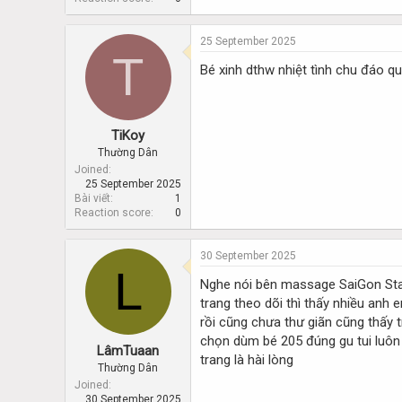
25 September 2025
T
Bé xinh dthw nhiệt tình chu đáo q
TiKoy
Thường Dân
Joined
25 September 2025
Bài viết
1
Reaction score
0
30 September 2025
L
Nghe nói bên massage SaiGon Star 
trang theo dõi thì thấy nhiều anh 
rồi cũng chưa thư giãn cũng thấy t
chọn dùm bé 205 đúng gu tui luôn m
LâmTuaan
trang là hài lòng
Thường Dân
Joined
30 September 2025