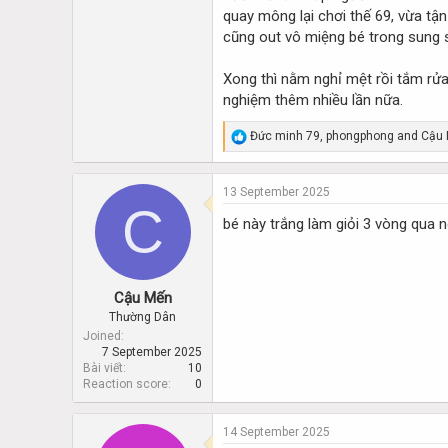
quay mông lại chơi thế 69, vừa tậ
cũng out vô miệng bé trong sung 
Xong thì nằm nghỉ mệt rồi tắm rửa
nghiệm thêm nhiều lần nữa.
R
Đức minh 79
,
phongphong
and
Cậu
e
a
c
13 September 2025
t
C
i
bé này trắng làm giỏi 3 vòng qua 
o
n
s
:
Cậu Mến
Thường Dân
Joined
7 September 2025
Bài viết
10
Reaction score
0
14 September 2025