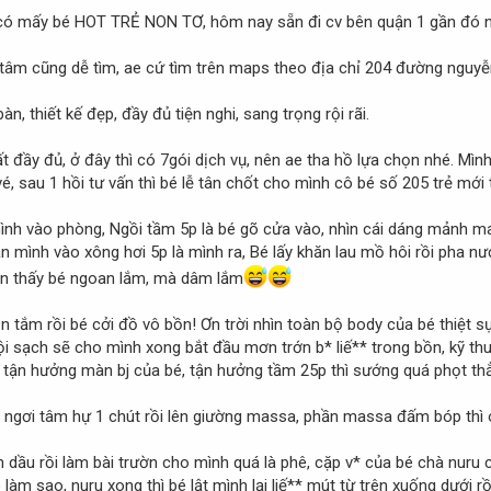
có mấy bé HOT TRẺ NON TƠ, hôm nay sẵn đi cv bên quận 1 gần đó 
âm cũng dễ tìm, ae cứ tìm trên maps theo địa chỉ 204 đường nguyễn 
n, thiết kế đẹp, đầy đủ tiện nghi, sang trọng rội rãi.
rất đầy đủ, ở đây thì có 7gói dịch vụ, nên ae tha hồ lựa chọn nhé. Mìn
, sau 1 hồi tư vấn thì bé lễ tân chốt cho mình cô bé số 205 trẻ mới 
ình vào phòng, Ngồi tầm 5p là bé gõ cửa vào, nhìn cái dáng mảnh ma
n mình vào xông hơi 5p là mình ra, Bé lấy khăn lau mồ hôi rồi pha n
ện thấy bé ngoan lắm, mà dâm lắm
tắm rồi bé cởi đồ vô bồn! Ơn trời nhìn toàn bộ body của bé thiệt sự
gội sạch sẽ cho mình xong bắt đầu mơn trớn b* liế** trong bồn, kỹ thu
tận hưởng màn bj của bé, tận hưởng tầm 25p thì sướng quá phọt th
ỉ ngơi tâm hự 1 chút rồi lên giường massa, phần massa đấm bóp thì o
 dầu rồi làm bài trườn cho mình quá là phê, cặp v* của bé chà nuru 
làm sao, nuru xong thì bé lật mình lại liế** mút từ trên xuống dưới rồ