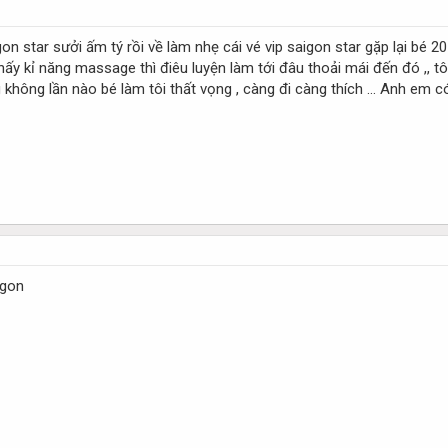
 star sưởi ấm tý rồi về làm nhẹ cái vé vip saigon star gặp lại bé 2
thấy kỉ năng massage thì điêu luyện làm tới đâu thoải mái đến đó ,, tô
g không lần nào bé làm tôi thất vọng , càng đi càng thích … Anh em c
ngon