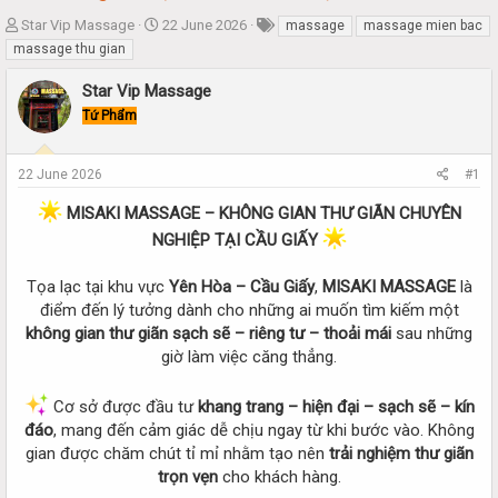
T
S
Star Vip Massage
22 June 2026
massage
massage mien bac
h
t
massage thu gian
r
a
e
r
Star Vip Massage
a
t
Tứ Phẩm
d
d
s
a
t
t
22 June 2026
#1
a
e
r
MISAKI MASSAGE – KHÔNG GIAN THƯ GIÃN CHUYÊN
t
NGHIỆP TẠI CẦU GIẤY
e
r
Tọa lạc tại khu vực
Yên Hòa – Cầu Giấy
,
MISAKI MASSAGE
là
điểm đến lý tưởng dành cho những ai muốn tìm kiếm một
không gian thư giãn sạch sẽ – riêng tư – thoải mái
sau những
giờ làm việc căng thẳng.
Cơ sở được đầu tư
khang trang – hiện đại – sạch sẽ – kín
đáo
, mang đến cảm giác dễ chịu ngay từ khi bước vào. Không
gian được chăm chút tỉ mỉ nhằm tạo nên
trải nghiệm thư giãn
trọn vẹn
cho khách hàng.