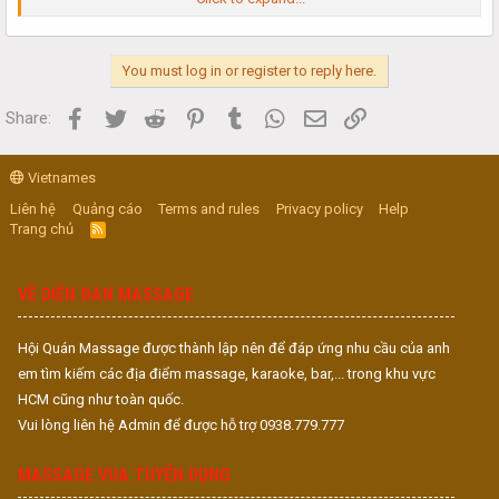
Cơ sở được đầu tư
khang trang – hiện đại – sạch sẽ – kín đáo
,
GIỜ HOẠT ĐỘNG:
09:00 – 03:00
mang đến cảm giác dễ chịu ngay từ khi bước vào. Không gian được
chăm chút tỉ mỉ nhằm tạo nên
trải nghiệm thư giãn trọn vẹn
cho
You must log in or register to reply here.
khách hàng.
HOTLINE ĐẶT LỊCH
0878.604.883
Facebook
Twitter
Reddit
Pinterest
Tumblr
WhatsApp
Email
Link
Share:
0879.061.996
Đội ngũ
nhân viên nhiệt tình – thân thiện – chuyên nghiệp
, luôn
sẵn sàng hỗ trợ và tư vấn chu đáo để khách hàng có những phút
giây nghỉ ngơi thoải mái nhất.
TELEGRAM CẬP NHẬT HÌNH ẢNH & THÔNG TIN HÀNG NGÀY:
Vietnames
https://t.me/hethongmassagehn
Với tiêu chí
UY TÍN – CHẤT LƯỢNG – TẬN TÂM
,
MISAKI
Liên hệ
Quảng cáo
Terms and rules
Privacy policy
Help
MASSAGE
không ngừng nâng cao chất lượng dịch vụ, mang đến
sự
Trang chủ
R
KHÔNG GIAN RIÊNG TƯ – DỊCH VỤ CHUYÊN NGHIỆP – PHỤC VỤ
S
hài lòng và trải nghiệm đáng nhớ
cho khách hàng mỗi khi ghé thăm.
TẬN TÂM
S
━━━━━━━━━━━━━━━
VỀ DIỄN ĐÀN MASSAGE
ĐỊA CHỈ THƯ GIÃN ĐƯỢC NHIỀU KHÁCH HÀNG LỰA CHỌN TẠI
KHU VỰC CẦU GIẤY.
MISAKI MASSAGE
View attachment 17241
View attachment 17242
View attachment
Hội Quán Massage được thành lập nên để đáp ứng nhu cầu của anh
17243
View attachment 17244
View attachment 17245
View
em tìm kiếm các địa điểm massage, karaoke, bar,... trong khu vực
attachment 17246
View attachment 17247
ĐỊA CHỈ:
41 Nguyễn Như Uyên, Yên Hòa, Cầu Giấy, Hà Nội
HCM cũng như toàn quốc.
GIỜ HOẠT ĐỘNG:
09:00 – 03:00
Vui lòng liên hệ Admin để được hỗ trợ 0938.779.777
HOTLINE ĐẶT LỊCH
MASSAGE VUA TUYỂN DỤNG
0878.604.883