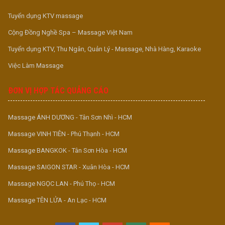
0879.061.996
Tuyển dụng KTV massage
TELEGRAM CẬP NHẬT HÌNH ẢNH & THÔNG TIN HÀNG NGÀY:
https://t.me/hethongmassagehn
Cộng Đồng Nghề Spa – Massage Việt Nam
Tuyển dụng KTV, Thu Ngân, Quản Lý - Massage, Nhà Hàng, Karaoke
KHÔNG GIAN RIÊNG TƯ – DỊCH VỤ CHUYÊN NGHIỆP – PHỤC VỤ
TẬN TÂM
Việc Làm Massage
ĐỊA CHỈ THƯ GIÃN ĐƯỢC NHIỀU KHÁCH HÀNG LỰA CHỌN TẠI
KHU VỰC CẦU GIẤY.
ĐƠN VỊ HỢP TÁC QUẢNG CÁO
View attachment 17241
View attachment 17242
View attachment
17243
View attachment 17244
View attachment 17245
View
attachment 17246
View attachment 17247
Massage ÁNH DƯƠNG - Tân Sơn Nhì - HCM
Massage VINH TIÊN - Phú Thạnh - HCM
Massage BANGKOK - Tân Sơn Hòa - HCM
Massage SAIGON STAR - Xuân Hòa - HCM
Massage NGỌC LAN - Phú Thọ - HCM
Massage TÊN LỬA - An Lạc - HCM