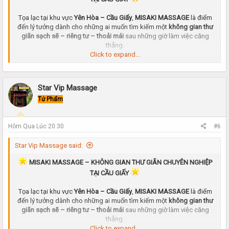
━━━━━━━━━━━━━━━
ĐỊA CHỈ THƯ GIÃN ĐƯỢC NHIỀU KHÁCH HÀNG LỰA CHỌN TẠI
Tọa lạc tại khu vực
Yên Hòa – Cầu Giấy
,
MISAKI MASSAGE
là điểm
KHU VỰC CẦU GIẤY.
đến lý tưởng dành cho những ai muốn tìm kiếm một
không gian thư
MISAKI MASSAGE
View attachment 17241
View attachment 17242
View attachment
giãn sạch sẽ – riêng tư – thoải mái
sau những giờ làm việc căng
17243
View attachment 17244
View attachment 17245
View
thẳng.
attachment 17246
View attachment 17247
ĐỊA CHỈ:
41 Nguyễn Như Uyên, Yên Hòa, Cầu Giấy, Hà Nội
Click to expand...
Cơ sở được đầu tư
khang trang – hiện đại – sạch sẽ – kín đáo
,
GIỜ HOẠT ĐỘNG:
09:00 – 03:00
mang đến cảm giác dễ chịu ngay từ khi bước vào. Không gian được
chăm chút tỉ mỉ nhằm tạo nên
trải nghiệm thư giãn trọn vẹn
cho
Star Vip Massage
khách hàng.
HOTLINE ĐẶT LỊCH
Tứ Phẩm
0878.604.883
0879.061.996
Đội ngũ
nhân viên nhiệt tình – thân thiện – chuyên nghiệp
, luôn
sẵn sàng hỗ trợ và tư vấn chu đáo để khách hàng có những phút
Hôm Qua Lúc 20:30
#6
giây nghỉ ngơi thoải mái nhất.
TELEGRAM CẬP NHẬT HÌNH ẢNH & THÔNG TIN HÀNG NGÀY:
https://t.me/hethongmassagehn
Star Vip Massage said:
Với tiêu chí
UY TÍN – CHẤT LƯỢNG – TẬN TÂM
,
MISAKI
MASSAGE
không ngừng nâng cao chất lượng dịch vụ, mang đến
sự
KHÔNG GIAN RIÊNG TƯ – DỊCH VỤ CHUYÊN NGHIỆP – PHỤC VỤ
MISAKI MASSAGE – KHÔNG GIAN THƯ GIÃN CHUYÊN NGHIỆP
hài lòng và trải nghiệm đáng nhớ
cho khách hàng mỗi khi ghé thăm.
TẬN TÂM
TẠI CẦU GIẤY
━━━━━━━━━━━━━━━
ĐỊA CHỈ THƯ GIÃN ĐƯỢC NHIỀU KHÁCH HÀNG LỰA CHỌN TẠI
Tọa lạc tại khu vực
Yên Hòa – Cầu Giấy
,
MISAKI MASSAGE
là điểm
KHU VỰC CẦU GIẤY.
đến lý tưởng dành cho những ai muốn tìm kiếm một
không gian thư
MISAKI MASSAGE
View attachment 17241
View attachment 17242
View attachment
giãn sạch sẽ – riêng tư – thoải mái
sau những giờ làm việc căng
17243
View attachment 17244
View attachment 17245
View
thẳng.
attachment 17246
View attachment 17247
ĐỊA CHỈ:
41 Nguyễn Như Uyên, Yên Hòa, Cầu Giấy, Hà Nội
Click to expand...