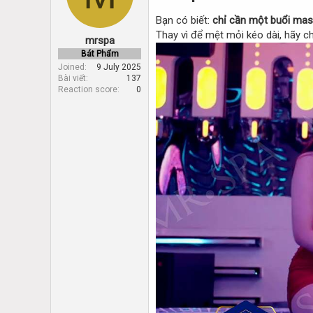
d
d
s
a
Bạn có biết:
chỉ cần một buổi ma
t
t
Thay vì để mệt mỏi kéo dài, hãy ch
mrspa
a
e
r
Bát Phẩm
t
Joined
9 July 2025
Bài viết
137
e
Reaction score
0
r