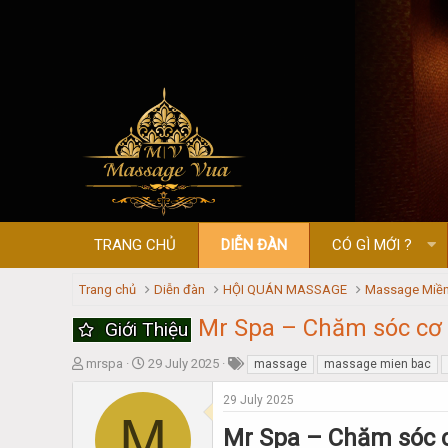
TRANG CHỦ
DIỄN ĐÀN
CÓ GÌ MỚI ?
Trang chủ
Diễn đàn
HỘI QUÁN MASSAGE
Massage Miền
Mr Spa – Chăm sóc cơ t
Giới Thiệu
T
S
mrspa
29 July 2025
massage
massage mien bac
h
t
r
a
29 July 2025
M
e
r
Mr Spa – Chăm sóc c
a
t