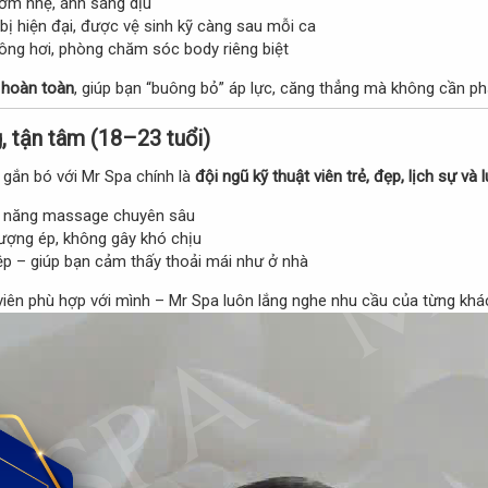
ơm nhẹ, ánh sáng dịu
bị hiện đại, được vệ sinh kỹ càng sau mỗi ca
ông hơi, phòng chăm sóc body riêng biệt
 hoàn toàn
, giúp bạn “buông bỏ” áp lực, căng thẳng mà không cần phả
, tận tâm (18–23 tuổi)​
 gắn bó với Mr Spa chính là
đội ngũ kỹ thuật viên trẻ, đẹp, lịch sự và
ỹ năng massage chuyên sâu
ợng ép, không gây khó chịu
iệp – giúp bạn cảm thấy thoải mái như ở nhà
 viên phù hợp với mình – Mr Spa luôn lắng nghe nhu cầu của từng khá