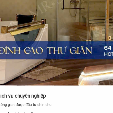
ịch vụ chuyên nghiệp​
ông gian được đầu tư chỉn chu: