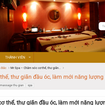
THÀNH VIÊN
 Bắc
Mr Spa – Chăm sóc cơ thể, thư giãn...
hể, thư giãn đầu óc, làm mới năng lượng
massage thu gian
spa
ơ thể, thư giãn đầu óc, làm mới năng lượ