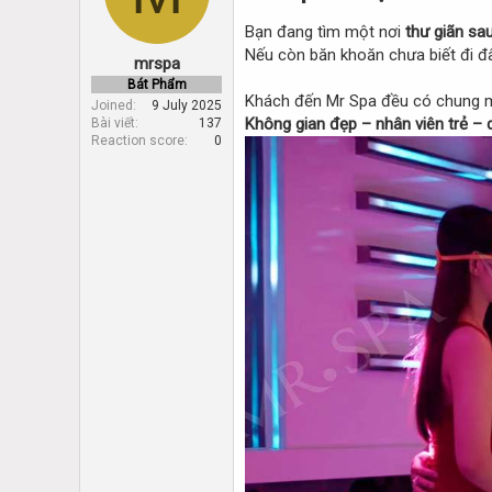
d
d
s
a
Bạn đang tìm một nơi
thư giãn sa
t
t
Nếu còn băn khoăn chưa biết đi đ
mrspa
a
e
r
Bát Phẩm
Khách đến Mr Spa đều có chung m
t
Joined
9 July 2025
Không gian đẹp – nhân viên trẻ – d
Bài viết
137
e
Reaction score
0
r