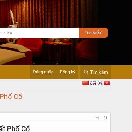
Đăng nhập
Đăng ký
Tìm kiếm
 Phố Cổ
#1
ất Phố Cổ