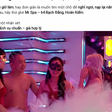
u giờ làm
, hay đơn giản là muốn tìm một chỗ để
nghỉ ngơi, nạp lại nă
âu, hãy thử ghé
Mr Spa – 64 Bạch Đằng, Hoàn Kiếm
.
ột nhận xét:
ịch vụ chuẩn – giá hợp lý.