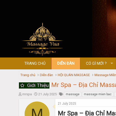
TRANG CHỦ
DIỄN ĐÀN
CÓ GÌ MỚI ?
Trang chủ
Diễn đàn
HỘI QUÁN MASSAGE
Massage Miền
Mr Spa – Địa Chỉ Mas
Giới Thiệu
T
S
mrspa
21 July 2025
massage
massage mien bac
h
t
r
a
21 July 2025
M
e
r
Mr Spa – Địa Chỉ M
a
t