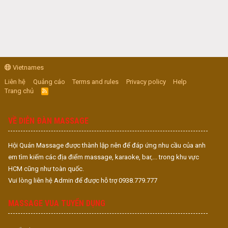
Vietnames
Liên hệ
Quảng cáo
Terms and rules
Privacy policy
Help
Trang chủ
R
S
S
VỀ DIỄN ĐÀN MASSAGE
Hội Quán Massage được thành lập nên để đáp ứng nhu cầu của anh
em tìm kiếm các địa điểm massage, karaoke, bar,... trong khu vực
HCM cũng như toàn quốc.
Vui lòng liên hệ Admin để được hỗ trợ 0938.779.777
MASSAGE VUA TUYỂN DỤNG