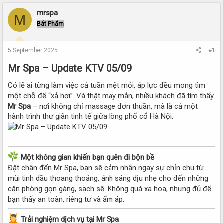
r
a
e
r
mrspa
M
a
t
Bát Phẩm
d
d
s
a
t
t
5 September 2025
#1
a
e
r
Mr Spa – Update KTV 05/09​
t
e
Có lẽ ai từng làm việc cả tuần mệt mỏi, áp lực đều mong tìm
r
một chỗ để “xả hơi”. Và thật may mắn, nhiều khách đã tìm thấy
Mr Spa
– nơi không chỉ massage đơn thuần, mà là cả một
hành trình thư giãn tinh tế giữa lòng phố cổ Hà Nội.
Một không gian khiến bạn quên đi bộn bề
Đặt chân đến Mr Spa, bạn sẽ cảm nhận ngay sự chỉn chu từ
mùi tinh dầu thoang thoảng, ánh sáng dịu nhẹ cho đến những
căn phòng gọn gàng, sạch sẽ. Không quá xa hoa, nhưng đủ để
bạn thấy an toàn, riêng tư và ấm áp.
Trải nghiệm dịch vụ tại Mr Spa