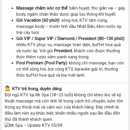
Massage chăm sóc cơ thể
: bấm huyệt, thư giãn vai – gáy,
body, ngâm chân thảo dược giúp lưu thông khí huyết.
Gói Vacation (60 phút)
: xông hơi, KTV tắm cùng,
massage body – trườn tinh dầu Nhật Bản, kèm nước ép
trái cây tươi.
Gói VIP / Super VIP / Diamond / President (80–130 phút)
:
nhiều KTV phục vụ, massage toàn diện, buffet hoa quả
và nước ép. Với gói
President
, khách còn được thưởng
thức thêm rượu sâm-panh sang trọng.
Pool Premium (Pool Party)
: không chỉ massage, bạn còn
có thể xông hơi, bơi cùng KTV, karaoke giải trí, thưởng
thức buffet hoa quả và bia mát lạnh.
KTV trẻ trung, duyên dáng
Đội ngũ KTV tại Mr Spa (18–23 tuổi) không chỉ khéo léo về kỹ
thuật massage mà còn tinh tế trong cách trò chuyện, luôn tôn
trọng sự thoải mái và cảm xúc của khách hàng. Đây chính là
điều làm nên sự khác biệt, khiến nhiều người sau lần đầu đến
thử đã thành khách quen.