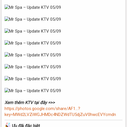
Xem thêm KTV tại đây =>>
https://photos.google.com/share/AF1...?
key=MWd2LVZiWGJHMDc4NDZWdTU5djZuV0hwcEVYcmdn
Ưu đãi đặc biệt