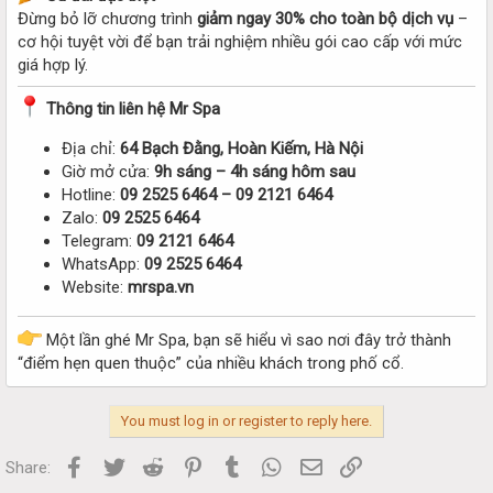
Đừng bỏ lỡ chương trình
giảm ngay 30% cho toàn bộ dịch vụ
–
cơ hội tuyệt vời để bạn trải nghiệm nhiều gói cao cấp với mức
giá hợp lý.
Thông tin liên hệ Mr Spa
Địa chỉ:
64 Bạch Đằng, Hoàn Kiếm, Hà Nội
Giờ mở cửa:
9h sáng – 4h sáng hôm sau
Hotline:
09 2525 6464 – 09 2121 6464
Zalo:
09 2525 6464
Telegram:
09 2121 6464
WhatsApp:
09 2525 6464
Website:
mrspa.vn
Một lần ghé Mr Spa, bạn sẽ hiểu vì sao nơi đây trở thành
“điểm hẹn quen thuộc” của nhiều khách trong phố cổ.
You must log in or register to reply here.
Facebook
Twitter
Reddit
Pinterest
Tumblr
WhatsApp
Email
Link
Share: