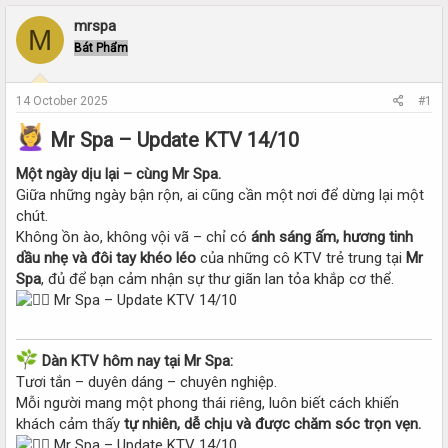
r
a
e
r
mrspa
M
a
t
Bát Phẩm
d
d
s
a
t
t
14 October 2025
#1
a
e
r
Mr Spa – Update KTV 14/10
t
e
Một ngày dịu lại – cùng Mr Spa.
r
Giữa những ngày bận rộn, ai cũng cần một nơi để dừng lại một
chút.
Không ồn ào, không vội vã – chỉ có
ánh sáng ấm, hương tinh
dầu nhẹ và đôi tay khéo léo
của những cô KTV trẻ trung tại
Mr
Spa
, đủ để bạn cảm nhận sự thư giãn lan tỏa khắp cơ thể.
Dàn KTV hôm nay tại Mr Spa:
Tươi tắn – duyên dáng – chuyên nghiệp.
Mỗi người mang một phong thái riêng, luôn biết cách khiến
khách cảm thấy
tự nhiên, dễ chịu và được chăm sóc trọn vẹn.