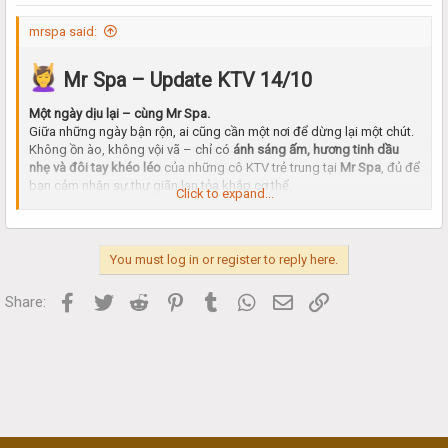
mrspa said:
Mr Spa – Update KTV 14/10
Một ngày dịu lại – cùng Mr Spa.
Giữa những ngày bận rộn, ai cũng cần một nơi để dừng lại một chút.
Không ồn ào, không vội vã – chỉ có
ánh sáng ấm, hương tinh dầu
nhẹ và đôi tay khéo léo
của những cô KTV trẻ trung tại
Mr Spa
, đủ để
bạn cảm nhận sự thư giãn lan tỏa khắp cơ thể.
Click to expand...
Dàn KTV hôm nay tại Mr Spa:
You must log in or register to reply here.
Tươi tắn – duyên dáng – chuyên nghiệp.
Mỗi người mang một phong thái riêng, luôn biết cách khiến khách
Facebook
Twitter
Reddit
Pinterest
Tumblr
WhatsApp
Email
Link
Share:
cảm thấy
tự nhiên, dễ chịu và được chăm sóc trọn vẹn.
Xem thêm Ktv tại đây:
https://photos.google.com/share/AF1...?
key=MWd2LVZiWGJHMDc4NDZWdTU5djZuV0hwcEVYcmdn
Gợi ý trải nghiệm hôm nay:
Vacation 60’
– Gói thư giãn ngắn nhưng trọn vẹn.
VIP 80’
– Tập trung massage vùng cổ, vai, gáy, giảm mỏi nhanh.
Super VIP 100’
– Thêm đá nóng & tinh dầu Nhật cao cấp.