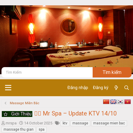
Đăng nhập
Đăng ký
Massage Miền Bắc
💆‍♀️ Mr Spa – Update KTV 14/10
Giới Thiệu
T
S
mrspa
14 October 2025
ktv
massage
massage mien bac
h
t
massage thu gian
spa