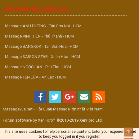
đáng được nghỉ ngơi.
ĐƠN VỊ HỢP TÁC QUẢNG CÁO
Tầng 3 – 64 Bạch Đằng, Hoàn Kiếm, Hà Nội
9h sáng – 4h sáng hôm sau
09 2525 6464 – 09 2121 6464
Massage ÁNH DƯƠNG - Tân Sơn Nhì - HCM
mrspa.vn
Massage VINH TIÊN - Phú Thạnh - HCM
Mr Spa – vì bạn xứng đáng được tận hưởng những gì tốt nhất.
Massage BANGKOK - Tân Sơn Hòa - HCM
Massage SAIGON STAR - Xuân Hòa - HCM
Massage NGỌC LAN - Phú Thọ - HCM
Massage TÊN LỬA - An Lạc - HCM
Massagevua.net - Hội Quán Massage lớn nhất Việt Nam
Forum software by XenForo™ ©2010-2019 XenForo Ltd.
Top
This site uses cookies to help personalise content, tailor your experience and
to keep you logged in if you register.