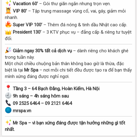
Vacation 60’
– Gói thư giãn ngắn nhưng trọn vẹn.
VIP 80’
– Tập trung massage vùng cổ, vai, gáy, giảm mỏi
nhanh.
Super VIP 100’
– Thêm đá nóng & tinh dầu Nhật cao cấp.
President 130’
– 3 KTV phục vụ – đẳng cấp & riêng tư tuyệt
đối.
Giảm ngay 30% tất cả dịch vụ
– dành riêng cho khách ghé
trong tuần này.
Một chút chiều chuộng bản thân không bao giờ là thừa, đặc
biệt là tại
Mr Spa
– nơi mỗi chi tiết đều được tạo ra để bạn thấy
mình xứng đáng được nghỉ ngơi.
Tầng 3 – 64 Bạch Đằng, Hoàn Kiếm, Hà Nội
9h sáng – 4h sáng hôm sau
09 2525 6464 – 09 2121 6464
mrspa.vn
Mr Spa – vì bạn xứng đáng được tận hưởng những gì tốt
nhất.