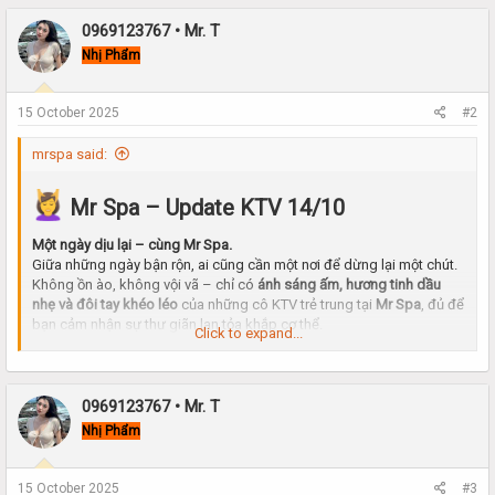
0969123767 • Mr. T
Nhị Phẩm
15 October 2025
#2
mrspa said:
Mr Spa – Update KTV 14/10
Một ngày dịu lại – cùng Mr Spa.
Giữa những ngày bận rộn, ai cũng cần một nơi để dừng lại một chút.
Không ồn ào, không vội vã – chỉ có
ánh sáng ấm, hương tinh dầu
nhẹ và đôi tay khéo léo
của những cô KTV trẻ trung tại
Mr Spa
, đủ để
bạn cảm nhận sự thư giãn lan tỏa khắp cơ thể.
Click to expand...
Dàn KTV hôm nay tại Mr Spa:
0969123767 • Mr. T
Tươi tắn – duyên dáng – chuyên nghiệp.
Nhị Phẩm
Mỗi người mang một phong thái riêng, luôn biết cách khiến khách
cảm thấy
tự nhiên, dễ chịu và được chăm sóc trọn vẹn.
15 October 2025
#3