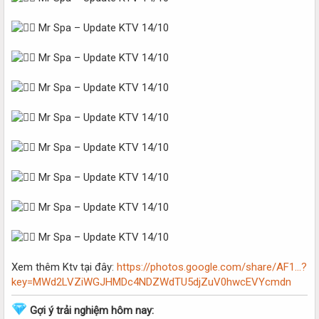
Xem thêm Ktv tại đây:
https://photos.google.com/share/AF1...?
key=MWd2LVZiWGJHMDc4NDZWdTU5djZuV0hwcEVYcmdn
Gợi ý trải nghiệm hôm nay: