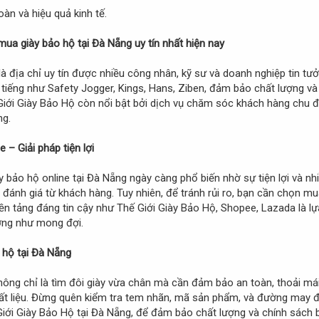
n và hiệu quả kinh tế.
mua giày bảo hộ tại Đà Nẵng uy tín nhất hiện nay
là địa chỉ uy tín được nhiều công nhân, kỹ sư và doanh nghiệp tin 
 tiếng như Safety Jogger, Kings, Hans, Ziben, đảm bảo chất lượng và
Giới Giày Bảo Hộ còn nổi bật bởi dịch vụ chăm sóc khách hàng chu đá
ng.
 – Giải pháp tiện lợi
 bảo hộ online tại Đà Nẵng ngày càng phổ biến nhờ sự tiện lợi và nhiề
ánh giá từ khách hàng. Tuy nhiên, để tránh rủi ro, bạn cần chọn mua
ền tảng đáng tin cậy như Thế Giới Giày Bảo Hộ, Shopee, Lazada là lự
ợng như mong đợi.
 hộ tại Đà Nẵng
ng chỉ là tìm đôi giày vừa chân mà cần đảm bảo an toàn, thoải mái
hất liệu. Đừng quên kiểm tra tem nhãn, mã sản phẩm, và đường may đ
Giới Giày Bảo Hộ tại Đà Nẵng, để đảm bảo chất lượng và chính sách 