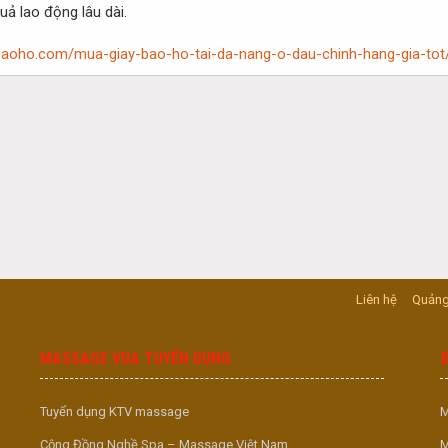
uả lao động lâu dài.
aybaoho.com/mua-giay-bao-ho-tai-da-nang-o-dau-chinh-hang-gia-tot
Liên hệ
Quảng
MASSAGE VUA TUYỂN DỤNG
Tuyển dụng KTV massage
M
Cộng Đồng Nghề Spa – Massage Việt Nam
M