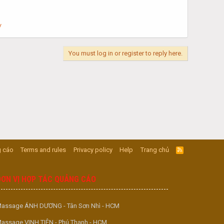
/
You must log in or register to reply here.
 cáo
Terms and rules
Privacy policy
Help
Trang chủ
R
S
S
ĐƠN VỊ HỢP TÁC QUẢNG CÁO
assage ÁNH DƯƠNG - Tân Sơn Nhì - HCM
assage VINH TIÊN - Phú Thạnh - HCM