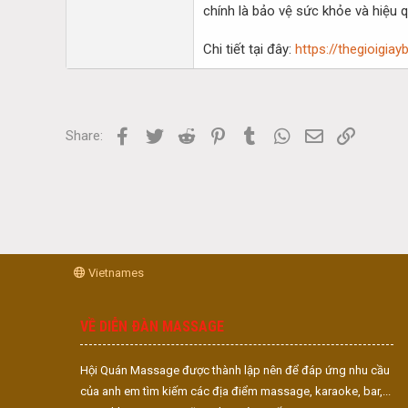
chính là bảo vệ sức khỏe và hiệu q
Chi tiết tại đây:
https://thegioigi
Facebook
Twitter
Reddit
Pinterest
Tumblr
WhatsApp
Email
Link
Share:
Vietnames
VỀ DIỄN ĐÀN MASSAGE
Hội Quán Massage được thành lập nên để đáp ứng nhu cầu
của anh em tìm kiếm các địa điểm massage, karaoke, bar,...