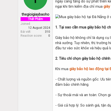
ngày càng tăng do sự phát triển ki
d
d
s
a
ngại khi tìm kiếm địa chỉ mua
giày
t
t
thegioigiaybaoho
a
e
r
Thất Phẩm
t
Joined
1. Tại sao cần mua giày bảo hộ ch
12 August 2024
e
Bài viết
310
r
Reaction score
0
Giày bảo hộ không chỉ là dụng cụ 
nhà xưởng. Tuy nhiên, thị trường 
đầu tư vào sức khỏe và hiệu quả 
2. Tiêu chí chọn giày bảo hộ chính
Khi mua
giày bảo hộ lao động tại
- Chất lượng và nguồn gốc: Ưu tiê
đảm bảo chính hãng.
- Sự thoải mái và an toàn: Chọn g
- Giá cả hợp lý: So sánh giá, tận 