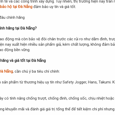
nh tế và các công trình xây dựng. Tuy nhiên, thị trường hiện nay tràn
 bảo hộ tại Đà Nẵng
đảm bảo uy tín và giá tốt.
ính hãng tại Đà Nẵng?
lao động mà còn bảo vệ đôi chân trước các rủi ro như dẫm đinh, trượ
hiện nay xuất hiện nhiều sản phẩm giả, kém chất lượng, không đảm bảo
lao động bền vững.
 hãng và giá tốt tại Đà Nẵng
 Đà Nẵng
, cần chú ý ba tiêu chí chính:
n sản phẩm từ thương hiệu uy tín như Safety Jogger, Hans, Takumi. 
iày có tính năng chống trượt, chống đinh, chống sốc, chịu nhiệt hoặc
dụng khuyến mãi và đánh giá giá trị tổng thể để tiết kiệm chi phí như