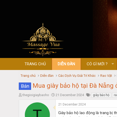
TRANG CHỦ
DIỄN ĐÀN
CÓ GÌ MỚI ?
Trang chủ
Diễn đàn
Các Dịch Vụ Giải Trí Khác
Rao Vặt
Mua giày bảo hộ tại Đà Nẵng 
Bán
T
S
thegioigiaybaoho
21 December 2024
giày bảo hộ
ra
h
t
r
a
21 December 2024
T
e
r
Giày bảo hộ lao động là trang bị t
a
t