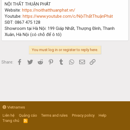
NỘI THẤT THUẬN PHÁT
Website:
https://noithatthuanphat.vn/
Youtube:
https://www.youtube.com/c/NộiThấtThuậnPhát
SĐT: 0867 475 128
Showroom tại Hà Nội: 199 Giáp Nhất, Thượng Đình, Thanh
Xuân, Hà Nội (có chỗ để ô tô)
You must log in or register to reply here.
Facebook
Twitter
Reddit
Pinterest
Tumblr
WhatsApp
Email
Link
Share:
Vietnames
Liên hệ
Quảng cáo
Terms and rules
Privacy policy
Help
Trang chủ
R
S
S