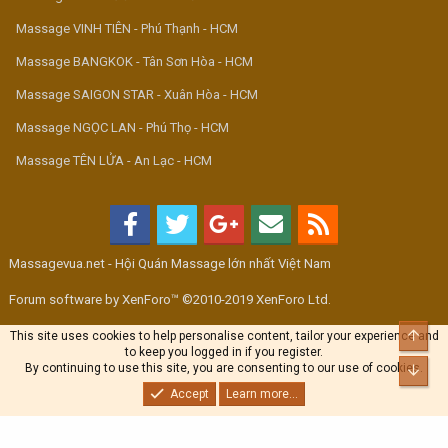
Massage VINH TIÊN - Phú Thạnh - HCM
Massage BANGKOK - Tân Sơn Hòa - HCM
Massage SAIGON STAR - Xuân Hòa - HCM
Massage NGỌC LAN - Phú Thọ - HCM
Massage TÊN LỬA - An Lạc - HCM
Massagevua.net - Hội Quán Massage lớn nhất Việt Nam
Forum software by XenForo™ ©2010-2019 XenForo Ltd.
Top
This site uses cookies to help personalise content, tailor your experience and
to keep you logged in if you register.
By continuing to use this site, you are consenting to our use of cookies.
Bott
Accept
Learn more...