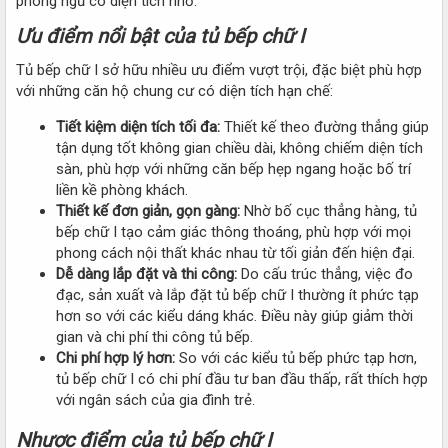
phòng ngủ có diện tích nhỏ.
Ưu điểm nổi bật của tủ bếp chữ I
Tủ bếp chữ I sở hữu nhiều ưu điểm vượt trội, đặc biệt phù hợp
với những căn hộ chung cư có diện tích hạn chế:
Tiết kiệm diện tích tối đa:
Thiết kế theo đường thẳng giúp
tận dụng tốt không gian chiều dài, không chiếm diện tích
sàn, phù hợp với những căn bếp hẹp ngang hoặc bố trí
liền kề phòng khách.
Thiết kế đơn giản, gọn gàng:
Nhờ bố cục thẳng hàng, tủ
bếp chữ I tạo cảm giác thông thoáng, phù hợp với mọi
phong cách nội thất khác nhau từ tối giản đến hiện đại.
Dễ dàng lắp đặt và thi công:
Do cấu trúc thẳng, việc đo
đạc, sản xuất và lắp đặt tủ bếp chữ I thường ít phức tạp
hơn so với các kiểu dáng khác. Điều này giúp giảm thời
gian và chi phí thi công tủ bếp.
Chi phí hợp lý hơn:
So với các kiểu tủ bếp phức tạp hơn,
tủ bếp chữ I có chi phí đầu tư ban đầu thấp, rất thích hợp
với ngân sách của gia đình trẻ.
Nhược điểm của tủ bếp chữ I