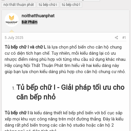
h
t
nội thất thuận phát
tủ bếp chữ i
tủ bếp chữ l
r
a
e
r
noithatthuanphat
a
t
Bát Phẩm
d
d
s
a
t
t
5 July 2025
#1
a
e
r
Tủ bếp chữ I và chữ L
là lựa chọn phổ biến cho căn hộ chung
t
cư có diện tích hạn chế. Tuy nhiên, mỗi kiểu dáng lại có ưu
e
nhược điểm riêng phù hợp với từng nhu cầu sử dụng khác nhau.
r
Hãy cùng Nội Thất Thuận Phát tìm hiểu về hai kiểu dáng này
giúp bạn lựa chọn kiểu dáng phù hợp cho căn hộ chung cư nhỏ.
Tủ bếp chữ I - Giải pháp tối ưu cho
căn bếp nhỏ
Tủ bếp chữ I
là kiểu dáng thiết kế bếp phổ biến với bố cục sắp
xếp mọi khu vực công năng trên một đường thẳng. Đây là kiểu
dáng rất phổ biến trong các căn hộ studio hoặc căn hộ 2