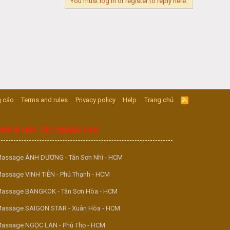
You must log in or register to reply here.
 cáo
Terms and rules
Privacy policy
Help
Trang chủ
R
S
S
ĐƠN VỊ HỢP TÁC QUẢNG CÁO
assage ÁNH DƯƠNG - Tân Sơn Nhì - HCM
assage VINH TIÊN - Phú Thạnh - HCM
assage BANGKOK - Tân Sơn Hòa - HCM
assage SAIGON STAR - Xuân Hòa - HCM
assage NGỌC LAN - Phú Thọ - HCM