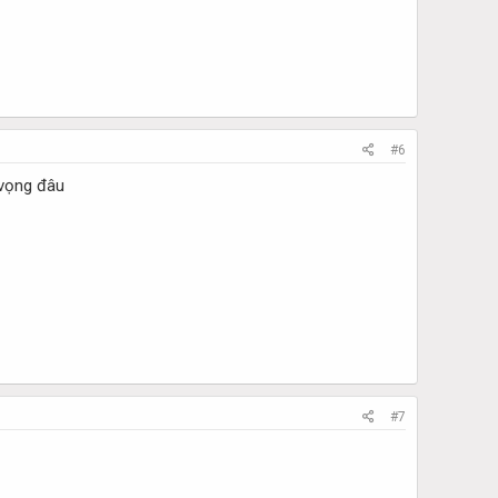
#6
 vọng đâu
#7