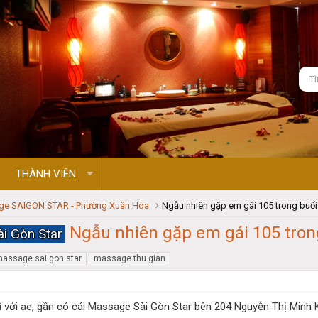
THÀNH VIÊN
e SAIGON STAR - Phường Xuân Hòa
Ngẫu nhiên gặp em gái 105 trong buổi.
Ngẫu nhiên gặp em gái 105 tron
i Gòn Star
assage sai gon star
massage thu gian
ì với ae, gần có cái Massage Sài Gòn Star bên 204 Nguyễn Thị Minh 