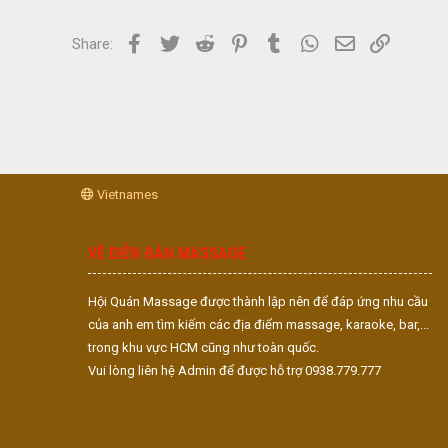
Facebook
Twitter
Reddit
Pinterest
Tumblr
WhatsApp
Email
Link
Share:
Vietnames
VỀ DIỄN ĐÀN MASSAGE
Hội Quán Massage được thành lập nên để đáp ứng nhu cầu
của anh em tìm kiếm các địa điểm massage, karaoke, bar,...
trong khu vực HCM cũng như toàn quốc.
Vui lòng liên hệ Admin để được hỗ trợ 0938.779.777