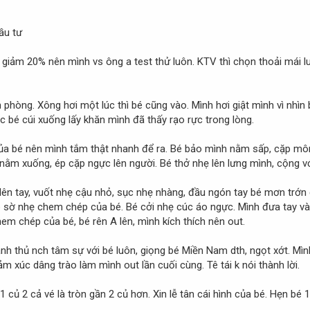
ầu tư
 giảm 20% nên mình vs ông a test thử luôn. KTV thì chọn thoải mái lu
 phòng. Xông hơi một lúc thì bé cũng vào. Mình hơi giật mình vì nhìn
c bé cúi xuống lấy khăn mình đã thấy rạo rực trong lòng.
a bé nên mình tắm thật nhanh để ra. Bé bảo mình nằm sấp, cặp mông 
 bé nằm xuống, ép cặp ngực lên người. Bé thở nhẹ lên lưng mình, cộng
ên tay, vuốt nhẹ cậu nhỏ, sục nhẹ nhàng, đầu ngón tay bé mơn trớn 
ào sờ nhẹ chem chép của bé. Bé cởi nhẹ cúc áo ngực. Mình đưa tay và
em chép của bé, bé rên A lên, mình kích thích nên out.
nh thủ nch tâm sự với bé luôn, giọng bé Miền Nam dth, ngọt xớt. Mình
 xúc dâng trào làm mình out lần cuối cùng. Tê tái k nói thành lời.
 củ 2 cả vé là tròn gần 2 củ hơn. Xin lễ tân cái hình của bé. Hẹn bé 1