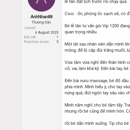
lễ tân đặt lịch trước rồi chạy qua.
d
d
s
a
t
t
Csvc : ổn, phòng ốc sạch sẽ, có đ
AnhNhan88
a
e
r
Thường Dân
Bé lễ tân tư vấn gói Vip 1200 đang
t
Joined
quan trọng nhiều.
6 August 2025
e
Bài viết
1
r
Reaction score
0
Một lát sau nhân viên dẫn mình lên
mông, để lộ cặp đùi trắng muốt, lú
Vừa tắm vừa nghĩ đến thân hình củ
cổ, vai, làm khá kỹ. Đến bài tay,
Đến bài nuru massage, bé đổ dầu l
phía mình. Mình hiểu ý, cho tay v
nứng quá, đút ngón tay sâu vào ch
Mình nằm nghỉ cho bé tắm tẩy. Tra
nhưng rồi bé cũng để mình hôn. Cảm
rồi bé dẫn mình xuống. Tip cho bé 1