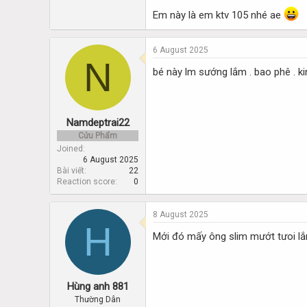
Em này là em ktv 105 nhé ae
6 August 2025
N
bé này lm sướng lắm . bao phê . k
Namdeptrai22
Cửu Phẩm
Joined
6 August 2025
Bài viết
22
Reaction score
0
8 August 2025
H
Mới đó mấy ông slim mướt tưoi l
Hùng anh 881
Thường Dân