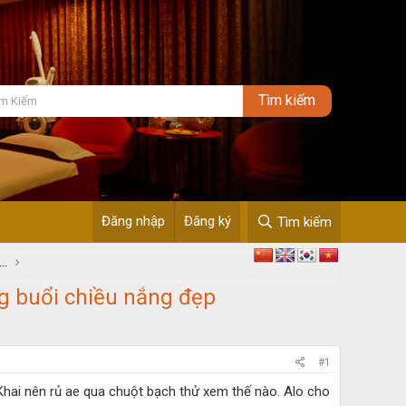
Đăng nhập
Đăng ký
Tìm kiếm
..
g buổi chiều nắng đẹp
#1
Khai nên rủ ae qua chuột bạch thử xem thế nào. Alo cho