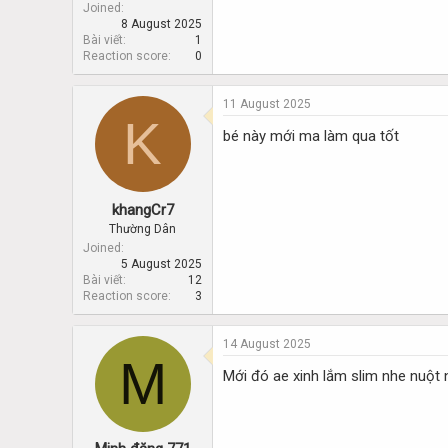
Joined
8 August 2025
Bài viết
1
Reaction score
0
11 August 2025
K
bé này mới ma làm qua tốt
khangCr7
Thường Dân
Joined
5 August 2025
Bài viết
12
Reaction score
3
14 August 2025
M
Mới đó ae xinh lắm slim nhe nuột n