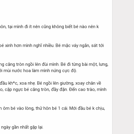
ôn, tại mình đi ít nên cũng không biết bé nào nên k
 bé xinh hơn mình nghĩ nhiều. Bé mặc váy ngắn, sát tới
căng tròn ngồi lên đùi mình. Bé đi từng bài một, lưng,
 với mùi nước hoa làm mình nứng cực độ.
đầu kh*c, xoa nhẹ. Bé ngồi lên giường, xoay chân về
o, cặp ngực bé căng tròn, đầy đặn. Đến cao trào, mình
 ôm bé vào lòng, thử hôn bé 1 cái. Mới đầu bé k chịu,
 ngày gần nhất gặp lại.