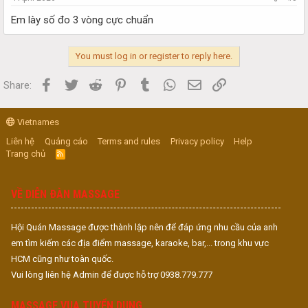
Em lày số đo 3 vòng cực chuẩn
You must log in or register to reply here.
Facebook
Twitter
Reddit
Pinterest
Tumblr
WhatsApp
Email
Link
Share:
Vietnames
Liên hệ
Quảng cáo
Terms and rules
Privacy policy
Help
Trang chủ
R
S
S
VỀ DIỄN ĐÀN MASSAGE
Hội Quán Massage được thành lập nên để đáp ứng nhu cầu của anh
em tìm kiếm các địa điểm massage, karaoke, bar,... trong khu vực
HCM cũng như toàn quốc.
Vui lòng liên hệ Admin để được hỗ trợ 0938.779.777
MASSAGE VUA TUYỂN DỤNG