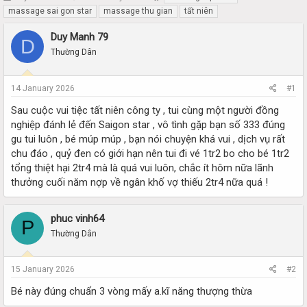
h
t
massage sai gon star
massage thu gian
tất niên
r
a
e
r
Duy Manh 79
D
a
t
Thường Dân
d
d
s
a
t
t
14 January 2026
#1
a
e
r
Sau cuộc vui tiệc tất niên công ty , tui cùng một người đồng
t
nghiệp đánh lẻ đến Saigon star , vô tình gặp bạn số 333 đúng
e
gu tui luôn , bé múp múp , bạn nói chuyện khá vui , dịch vụ rất
r
chu đáo , quỷ đen có giới hạn nên tui đi vé 1tr2 bo cho bé 1tr2
tổng thiệt hại 2tr4 mà là quá vui luôn, chắc ít hôm nữa lãnh
thưởng cuối năm nợp về ngân khố vợ thiếu 2tr4 nữa quá !
phuc vinh64
P
Thường Dân
15 January 2026
#2
Bé này đúng chuẩn 3 vòng mấy a.kĩ năng thượng thừa