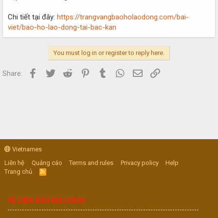
Chi tiết tại đây:
https://trangvangbaoholaodong.com/bai-
viet/bao-ho-lao-dong-tai-bac-kan
You must log in or register to reply here.
Facebook
Twitter
Reddit
Pinterest
Tumblr
WhatsApp
Email
Link
Share:
Vietnames
Liên hệ
Quảng cáo
Terms and rules
Privacy policy
Help
Trang chủ
R
S
S
VỀ DIỄN ĐÀN MASSAGE