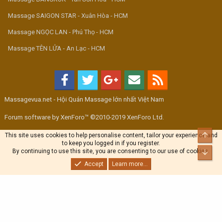
Massage SAIGON STAR - Xuân Hòa - HCM
Massage NGỌC LAN - Phú Thọ - HCM
Massage TÊN LỬA - An Lạc - HCM
Massagevua.net - Hội Quán Massage lớn nhất Việt Nam
Forum software by XenForo™ ©2010-2019 XenForo Ltd.
Top
This site uses cookies to help personalise content, tailor your experience and
to keep you logged in if you register.
By continuing to use this site, you are consenting to our use of cookies.
Bott
Accept
Learn more...