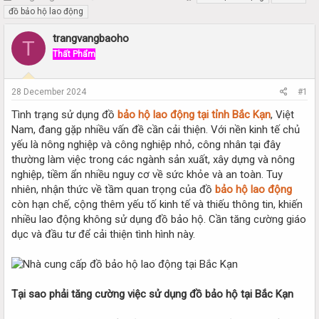
h
t
đồ bảo hộ lao động
r
a
e
r
trangvangbaoho
T
a
t
Thất Phẩm
d
d
s
a
t
t
28 December 2024
#1
a
e
r
Tình trạng sử dụng đồ
bảo hộ lao động tại tỉnh Bắc Kạn
, Việt
t
Nam, đang gặp nhiều vấn đề cần cải thiện. Với nền kinh tế chủ
e
yếu là nông nghiệp và công nghiệp nhỏ, công nhân tại đây
r
thường làm việc trong các ngành sản xuất, xây dựng và nông
nghiệp, tiềm ẩn nhiều nguy cơ về sức khỏe và an toàn. Tuy
nhiên, nhận thức về tầm quan trọng của đồ
bảo hộ lao động
còn hạn chế, cộng thêm yếu tố kinh tế và thiếu thông tin, khiến
nhiều lao động không sử dụng đồ bảo hộ. Cần tăng cường giáo
dục và đầu tư để cải thiện tình hình này.
Tại sao phải tăng cường việc sử dụng đồ bảo hộ tại Bắc Kạn