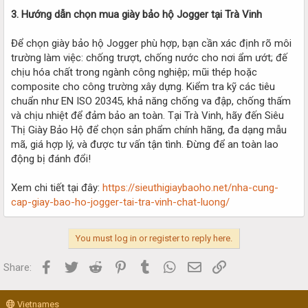
3. Hướng dẫn chọn mua giày bảo hộ Jogger tại Trà Vinh
Để chọn giày bảo hộ Jogger phù hợp, bạn cần xác định rõ môi
trường làm việc: chống trượt, chống nước cho nơi ẩm ướt; đế
chịu hóa chất trong ngành công nghiệp; mũi thép hoặc
composite cho công trường xây dựng. Kiểm tra kỹ các tiêu
chuẩn như EN ISO 20345, khả năng chống va đập, chống thấm
và chịu nhiệt để đảm bảo an toàn. Tại Trà Vinh, hãy đến Siêu
Thị Giày Bảo Hộ để chọn sản phẩm chính hãng, đa dạng mẫu
mã, giá hợp lý, và được tư vấn tận tình. Đừng để an toàn lao
động bị đánh đổi!
Xem chi tiết tại đây:
https://sieuthigiaybaoho.net/nha-cung-
cap-giay-bao-ho-jogger-tai-tra-vinh-chat-luong/
You must log in or register to reply here.
Facebook
Twitter
Reddit
Pinterest
Tumblr
WhatsApp
Email
Link
Share:
Vietnames