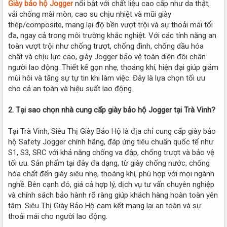
Giày bảo hộ Jogger
nổi bật với chất liệu cao cấp như da thật,
vải chống mài mòn, cao su chịu nhiệt và mũi giày
thép/composite, mang lại độ bền vượt trội và sự thoải mái tối
đa, ngay cả trong môi trường khắc nghiệt. Với các tính năng an
toàn vượt trội như chống trượt, chống đinh, chống dầu hóa
chất và chịu lực cao, giày Jogger bảo vệ toàn diện đôi chân
người lao động. Thiết kế gọn nhẹ, thoáng khí, hiện đại giúp giảm
mùi hôi và tăng sự tự tin khi làm việc. Đây là lựa chọn tối ưu
cho cả an toàn và hiệu suất lao động.
2. Tại sao chọn nhà cung cấp giày bảo hộ Jogger tại Trà Vinh?
Tại Trà Vinh, Siêu Thị Giày Bảo Hộ là địa chỉ cung cấp giày bảo
hộ Safety Jogger chính hãng, đáp ứng tiêu chuẩn quốc tế như
S1, S3, SRC với khả năng chống va đập, chống trượt và bảo vệ
tối ưu. Sản phẩm tại đây đa dạng, từ giày chống nước, chống
hóa chất đến giày siêu nhẹ, thoáng khí, phù hợp với mọi ngành
nghề. Bên cạnh đó, giá cả hợp lý, dịch vụ tư vấn chuyên nghiệp
và chính sách bảo hành rõ ràng giúp khách hàng hoàn toàn yên
tâm. Siêu Thị Giày Bảo Hộ cam kết mang lại an toàn và sự
thoải mái cho người lao động.