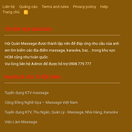
Liên hệ
Quảng cáo
Terms and rules
Privacy policy
Help
Trang chủ
R
S
S
VỀ DIỄN ĐÀN MASSAGE
Hội Quán Massage được thành lập nên để đáp ứng nhu cầu của anh
em tìm kiếm các địa điểm massage, karaoke, bar,... trong khu vực
HCM cũng như toàn quốc.
Vui lòng liên hệ Admin để được hỗ trợ 0938.779.777
MASSAGE VUA TUYỂN DỤNG
Tuyển dụng KTV massage
Cộng Đồng Nghề Spa – Massage Việt Nam
Tuyển dụng KTV, Thu Ngân, Quản Lý - Massage, Nhà Hàng, Karaoke
Việc Làm Massage