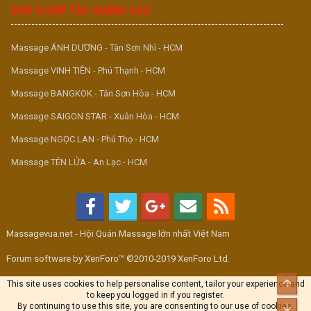
ĐƠN VỊ HỢP TÁC QUẢNG CÁO
Massage ÁNH DƯƠNG - Tân Sơn Nhì - HCM
Massage VINH TIÊN - Phú Thạnh - HCM
Massage BANGKOK - Tân Sơn Hòa - HCM
Massage SAIGON STAR - Xuân Hòa - HCM
Massage NGỌC LAN - Phú Thọ - HCM
Massage TÊN LỬA - An Lạc - HCM
Massagevua.net - Hội Quán Massage lớn nhất Việt Nam
Forum software by XenForo™ ©2010-2019 XenForo Ltd.
Top
This site uses cookies to help personalise content, tailor your experience and
to keep you logged in if you register.
By continuing to use this site, you are consenting to our use of cookies.
Bott