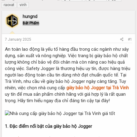
h
t
raovat
vinh
r
a
e
r
hungnd
a
t
Bát Phẩm
d
d
s
a
t
t
7 January 2025
#1
a
e
r
An toàn lao động là yếu tố hàng đầu trong các ngành như xây
t
dựng, sản xuất và nông nghiệp. Việc trang bị giày bảo hộ chất
e
lượng không chỉ bảo vệ đôi chân mà còn nâng cao hiệu quả
r
công việc. Safety Jogger là thương hiệu uy tín, được hàng triệu
người lao động toàn cầu tin dùng nhờ đạt chuẩn quốc tế. Tại
Trà Vinh, nhu cầu về giày bảo hộ Jogger ngày càng tăng. Tuy
nhiên, việc chọn nhà cung cấp
giày bảo hộ Jogger tại Trà Vinh
uy tín để mua sản phẩm chính hãng với giá hợp lý là rất quan
trọng. Hãy tìm hiểu ngay địa chỉ đáng tin cậy tại đây!
1. Đặc điểm nổi bật của giày bảo hộ Jogger