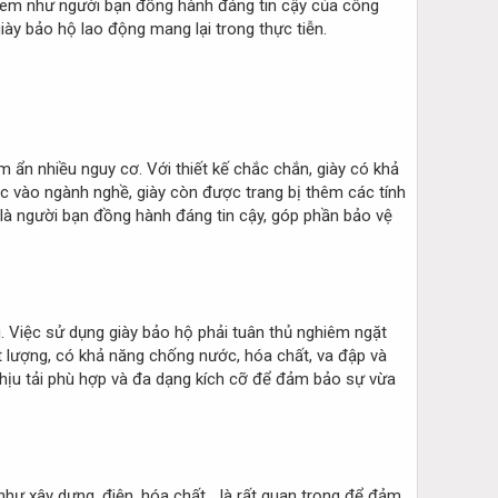
m như người bạn đồng hành đáng tin cậy của công
giày bảo hộ lao động mang lại trong thực tiễn.
m ẩn nhiều nguy cơ. Với thiết kế chắc chắn, giày có khả
ộc vào ngành nghề, giày còn được trang bị thêm các tính
là người bạn đồng hành đáng tin cậy, góp phần bảo vệ
g. Việc sử dụng giày bảo hộ phải tuân thủ nghiêm ngặt
t lượng, có khả năng chống nước, hóa chất, va đập và
 chịu tải phù hợp và đa dạng kích cỡ để đảm bảo sự vừa
 như xây dựng, điện, hóa chất… là rất quan trọng để đảm