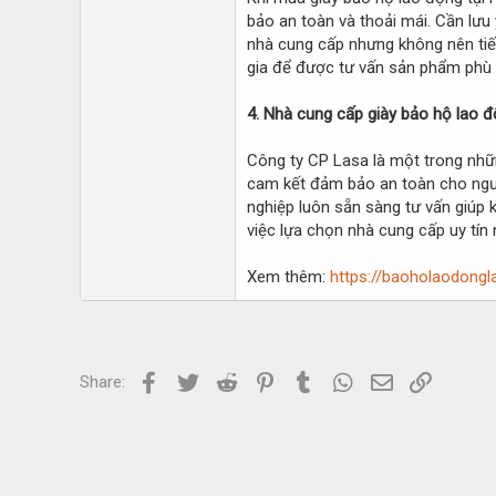
bảo an toàn và thoải mái. Cần lưu 
nhà cung cấp nhưng không nên tiết
gia để được tư vấn sản phẩm phù 
4. Nhà cung cấp giày bảo hộ lao độ
Công ty CP Lasa là một trong nhữn
cam kết đảm bảo an toàn cho ngườ
nghiệp luôn sẵn sàng tư vấn giúp k
việc lựa chọn nhà cung cấp uy tín
Xem thêm:
https://baoholaodong
Facebook
Twitter
Reddit
Pinterest
Tumblr
WhatsApp
Email
Link
Share: