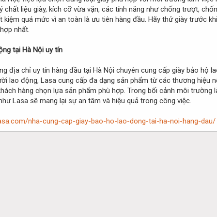
ý chất liệu giày, kích cỡ vừa vặn, các tính năng như chống trượt, chố
 kiệm quá mức vì an toàn là ưu tiên hàng đầu. Hãy thử giày trước k
hợp nhất.
ng tại Hà Nội uy tín
g địa chỉ uy tín hàng đầu tại Hà Nội chuyên cung cấp giày bảo hộ l
i lao động, Lasa cung cấp đa dạng sản phẩm từ các thương hiệu nổi
hách hàng chọn lựa sản phẩm phù hợp. Trong bối cảnh môi trường làm v
 như Lasa sẽ mang lại sự an tâm và hiệu quả trong công việc.
lasa.com/nha-cung-cap-giay-bao-ho-lao-dong-tai-ha-noi-hang-dau/