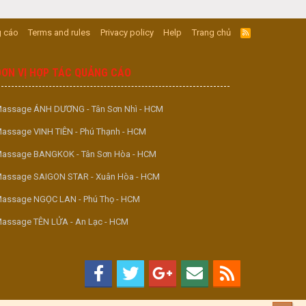
 cáo
Terms and rules
Privacy policy
Help
Trang chủ
R
S
S
ĐƠN VỊ HỢP TÁC QUẢNG CÁO
assage ÁNH DƯƠNG - Tân Sơn Nhì - HCM
assage VINH TIÊN - Phú Thạnh - HCM
assage BANGKOK - Tân Sơn Hòa - HCM
assage SAIGON STAR - Xuân Hòa - HCM
assage NGỌC LAN - Phú Thọ - HCM
assage TÊN LỬA - An Lạc - HCM