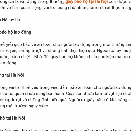
ông chỉ là vật dụng thông thường,
giày bảo hộ tại Hà Nội
còn được xe
 hơn về tầm quan trọng, vai trò, cũng như những lợi ích thiết thực mà 
 bảo hộ lao động
thiết yếu giúp bảo vệ an toàn cho người lao động trong môi trường tiề
 xuyên, chống trượt và chống tĩnh điện hiệu quả. Ngoài ra, tùy thu
ước, cách nhiệt… Nhờ đó, giày bảo hộ không chỉ là phụ kiện mà còn 
lao động.
ng tại Hà Nội
đóng vai trò thiết yếu trong việc đảm bảo an toàn cho người lao độn
n do cơ quan chức năng ban hành. Giày cần được làm từ vật liệu chấ
 chống trượt và chống đinh hiệu quả. Ngoài ra, giày cần có khả năng
rong môi trường nguy hiểm.
hộ tại Hà Nội
Hà Nội, việc lựa chọn đúng loại giày phù hợp với môi trường làm việc