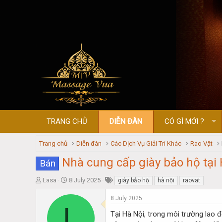
TRANG CHỦ
DIỄN ĐÀN
CÓ GÌ MỚI ?
Trang chủ
Diễn đàn
Các Dịch Vụ Giải Trí Khác
Rao Vặt
Nhà cung cấp giày bảo hộ tại 
Bán
T
S
Lasa
8 July 2025
giày bảo hộ
hà nội
raovat
h
t
r
a
8 July 2025
L
e
r
Tại Hà Nội, trong môi trường lao 
a
t