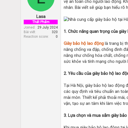
vệ an toàn cho người lao động. Kh
d
d
s
a
nhân. Bài viết sẽ giúp bạn hiểu rõ
t
t
Lasa
a
e
r
Thất Phẩm
t
Joined
29 July 2024
1. Chức năng quan trọng của giày
Bài viết
320
e
Reaction score
0
r
Giày bảo hộ lao động
là trang bị 
năng chống va đập, chống đinh đâm
năng như chống hóa chất, chống n
sức khỏe và tính mạng cho người 
2. Yêu cầu của giày bảo hộ lao độ
Tại Hà Nội, giày bảo hộ lao động 
các quy định và tiêu chuẩn an toà
mài mòn. Thiết kế phải thoải mái,
vặn, tạo sự an tâm khi làm việc t
3. Lựa chọn và mua sắm giày bảo 
Khi mua giày bảo hộ lao động tại 