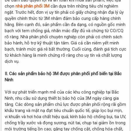
chọn
nhà phân phối 3M
cần dựa trên những tiêu chí nghiêm
ngặt. Trước hết, đơn vị uy tín phải có giấy chứng nhận đại lý ủy
quyền chính thức từ 3M nhằm đảm bảo cung cấp hàng chính
hãng. Bên cạnh đó, sản phẩm cần đa dạng, có nguồn gốc minh
bạch với tem chống giả, nhãn mác đầy đủ và chứng từ CO/CQ
rõ ràng. Nhà phân phối chuyên nghiệp còn phải có chính sách
bảo hành, hỗ trợ kỹ thuật tận tâm. Giá cả cần niêm yết minh
bạch, tránh mức giá rẻ bất thường. Cuối cùng, đánh giá tích cực
từ khách hàng là minh chứng rõ ràng cho uy tín và chất lượng
dịch vụ.
II. Các sản phẩm bảo hộ 3M được phân phối phổ biến tại Bắc
Ninh
Với sự phát triển mạnh mẽ của các khu công nghiệp tại Bắc
Ninh, nhu cầu sử dụng thiết bị bảo hộ của 3M ngày càng gia
tăng. Các dòng sản phẩm chủ lực được phân phối rộng rãi gồm
khẩu trang và mặt nạ đạt tiêu chuẩn quốc tế, giúp lọc bụi mịn,
vi khuẩn và hơi hóa chất hiệu quả; kính bảo hộ chống bụi, tia UV,
chống trầy xước và đọng sương; nút tai, chụp tai giảm ồn trong
môi trường tiếng ồn cao; găng tay chống cắt, chống hóa chất,