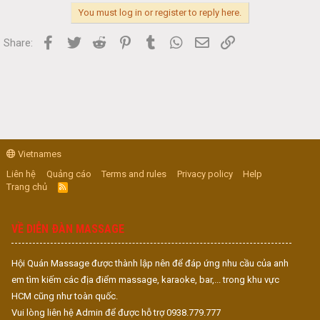
You must log in or register to reply here.
Facebook
Twitter
Reddit
Pinterest
Tumblr
WhatsApp
Email
Link
Share:
Vietnames
Liên hệ
Quảng cáo
Terms and rules
Privacy policy
Help
Trang chủ
R
S
S
VỀ DIỄN ĐÀN MASSAGE
Hội Quán Massage được thành lập nên để đáp ứng nhu cầu của anh
em tìm kiếm các địa điểm massage, karaoke, bar,... trong khu vực
HCM cũng như toàn quốc.
Vui lòng liên hệ Admin để được hỗ trợ 0938.779.777