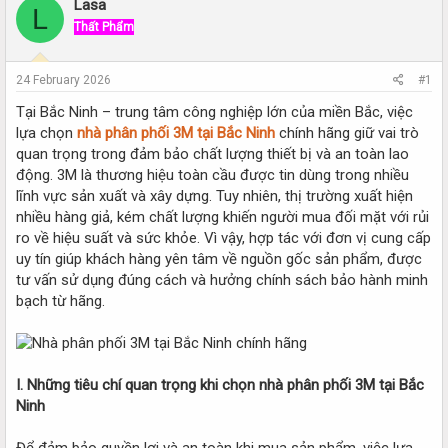
r
a
Lasa
L
e
r
Thất Phẩm
a
t
d
d
s
a
24 February 2026
#1
t
t
a
e
Tại Bắc Ninh – trung tâm công nghiệp lớn của miền Bắc, việc
r
lựa chọn
nhà phân phối 3M tại Bắc Ninh
chính hãng giữ vai trò
t
quan trọng trong đảm bảo chất lượng thiết bị và an toàn lao
e
động. 3M là thương hiệu toàn cầu được tin dùng trong nhiều
r
lĩnh vực sản xuất và xây dựng. Tuy nhiên, thị trường xuất hiện
nhiều hàng giả, kém chất lượng khiến người mua đối mặt với rủi
ro về hiệu suất và sức khỏe. Vì vậy, hợp tác với đơn vị cung cấp
uy tín giúp khách hàng yên tâm về nguồn gốc sản phẩm, được
tư vấn sử dụng đúng cách và hưởng chính sách bảo hành minh
bạch từ hãng.
I. Những tiêu chí quan trọng khi chọn nhà phân phối 3M tại Bắc
Ninh
Để đảm bảo quyền lợi và an toàn khi mua sản phẩm, việc lựa