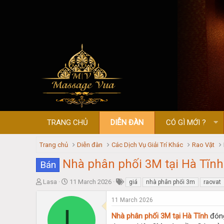
TRANG CHỦ
DIỄN ĐÀN
CÓ GÌ MỚI ?
Trang chủ
Diễn đàn
Các Dịch Vụ Giải Trí Khác
Rao Vặt
Nhà phân phối 3M tại Hà Tĩnh 
Bán
T
S
Lasa
11 March 2026
giá
nhà phân phối 3m
raovat
h
t
r
a
11 March 2026
L
e
r
Nhà phân phối 3M tại Hà Tĩnh
đóng
a
t