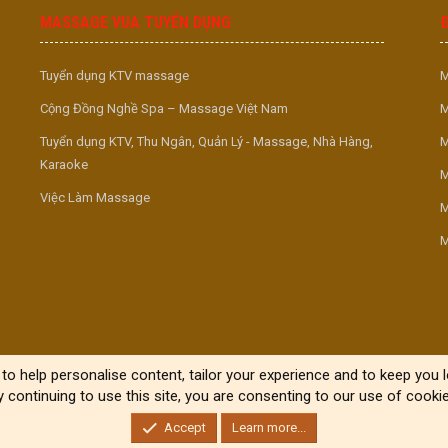
MASSAGE VUA TUYỂN DỤNG
Tuyển dụng KTV massage
M
Cộng Đồng Nghề Spa – Massage Việt Nam
M
Tuyển dụng KTV, Thu Ngân, Quản Lý - Massage, Nhà Hàng,
M
Karaoke
M
Việc Làm Massage
M
M
to help personalise content, tailor your experience and to keep you lo
y continuing to use this site, you are consenting to our use of cookie
Accept
Learn more...