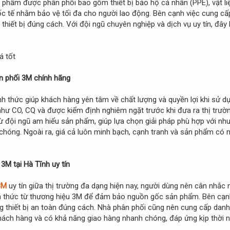
phẩm được phân phối bao gồm thiết bị bảo hộ cá nhân (PPE), vật liệu
c tế nhằm bảo vệ tối đa cho người lao động. Bên cạnh việc cung cấ
hiết bị đúng cách. Với đội ngũ chuyên nghiệp và dịch vụ uy tín, đây 
ân phối 3M chính hãng
ính thức giúp khách hàng yên tâm về chất lượng và quyền lợi khi sử
 như CO, CQ và được kiểm định nghiêm ngặt trước khi đưa ra thị trư
từ đội ngũ am hiểu sản phẩm, giúp lựa chọn giải pháp phù hợp với n
hóng. Ngoài ra, giá cả luôn minh bạch, cạnh tranh và sản phẩm có n
 3M tại Hà Tĩnh uy tín
3M
uy tín giữa thị trường đa dạng hiện nay, người dùng nên cân nhắc 
 thức từ thương hiệu 3M để đảm bảo nguồn gốc sản phẩm. Bên cạnh
 thiết bị an toàn đúng cách. Nhà phân phối cũng nên cung cấp danh
hách hàng và có khả năng giao hàng nhanh chóng, đáp ứng kịp thời n