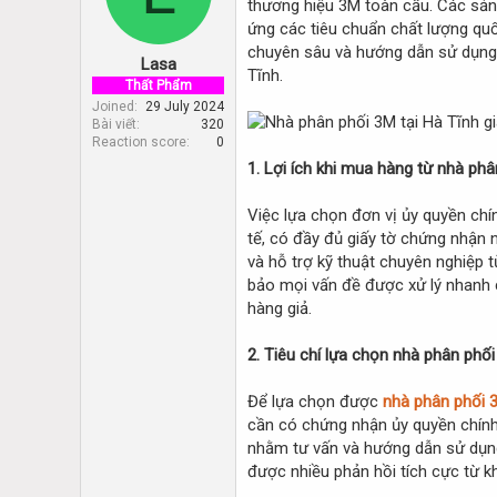
thương hiệu 3M toàn cầu. Các sản 
d
d
s
a
ứng các tiêu chuẩn chất lượng quố
t
t
chuyên sâu và hướng dẫn sử dụng t
Lasa
a
e
Tĩnh.
r
Thất Phẩm
t
Joined
29 July 2024
Bài viết
320
e
Reaction score
0
r
1. Lợi ích khi mua hàng từ nhà ph
Việc lựa chọn đơn vị ủy quyền ch
tế, có đầy đủ giấy tờ chứng nhận
và hỗ trợ kỹ thuật chuyên nghiệp 
bảo mọi vấn đề được xử lý nhanh c
hàng giả.
2. Tiêu chí lựa chọn nhà phân phối
Để lựa chọn được
nhà phân phối 
cần có chứng nhận ủy quyền chính
nhằm tư vấn và hướng dẫn sử dụng
được nhiều phản hồi tích cực từ k