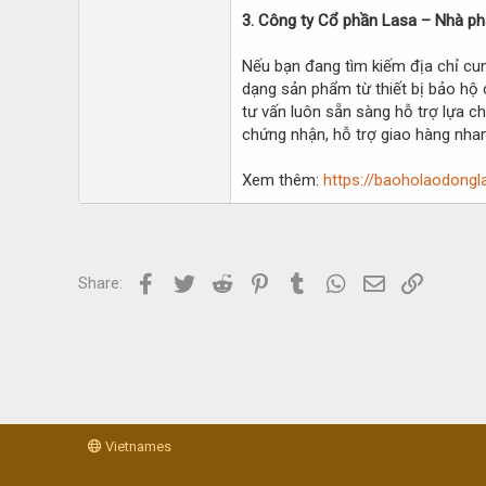
3. Công ty Cổ phần Lasa – Nhà ph
Nếu bạn đang tìm kiếm địa chỉ cun
dạng sản phẩm từ thiết bị bảo hộ 
tư vấn luôn sẵn sàng hỗ trợ lựa c
chứng nhận, hỗ trợ giao hàng nhan
Xem thêm:
https://baoholaodongl
Facebook
Twitter
Reddit
Pinterest
Tumblr
WhatsApp
Email
Link
Share:
Vietnames