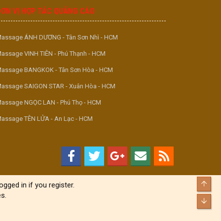
ĐƠN VỊ HỢP TÁC QUẢNG CÁO
assage ÁNH DƯƠNG - Tân Sơn Nhì - HCM
assage VINH TIÊN - Phú Thạnh - HCM
assage BANGKOK - Tân Sơn Hòa - HCM
assage SAIGON STAR - Xuân Hòa - HCM
assage NGỌC LAN - Phú Thọ - HCM
assage TÊN LỬA - An Lạc - HCM
Top
gged in if you register.
s.
Bott