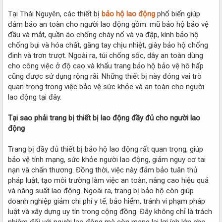
Tại Thái Nguyên, các thiết bị
bảo hộ lao động
phổ biến giúp
đảm bảo an toàn cho người lao động gồm: mũ bảo hộ bảo vệ
đầu và mắt, quần áo chống cháy nổ và va đập, kính bảo hộ
chống bụi và hóa chất, găng tay chịu nhiệt, giày bảo hộ chống
đinh và trơn trượt. Ngoài ra, túi chống sốc, dây an toàn dùng
cho công việc ở độ cao và khẩu trang bảo hộ bảo vệ hô hấp
cũng được sử dụng rộng rãi. Những thiết bị này đóng vai trò
quan trọng trong việc bảo vệ sức khỏe và an toàn cho người
lao động tại đây.
Tại sao phải trang bị thiết bị lao động đầy đủ cho người lao
động
Trang bị đầy đủ thiết bị bảo hộ lao động rất quan trọng, giúp
bảo vệ tính mạng, sức khỏe người lao động, giảm nguy cơ tai
nạn và chấn thương. Đồng thời, việc này đảm bảo tuân thủ
pháp luật, tạo môi trường làm việc an toàn, nâng cao hiệu quả
và năng suất lao động. Ngoài ra, trang bị bảo hộ còn giúp
doanh nghiệp giảm chi phí y tế, bảo hiểm, tránh vi phạm pháp
luật và xây dựng uy tín trong cộng đồng. Đây không chỉ là trách
nhiệm đối với người lao động mà còn mang lại lợi ích lớn cho