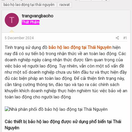
h
t
bảo hộ lao động tại thái nguyên
raovat
r
a
e
r
trangvangbaoho
T
a
t
Thất Phẩm
d
d
s
a
t
t
5 December 2024
#1
a
e
r
Tình trạng sử dụng đồ
bảo hộ lao động tại Thái Nguyên
hiện
t
nay đã có sự tiến bộ trong nhận thức về an toàn lao động. Các
e
doanh nghiệp ngày càng nhận thức được tầm quan trọng của
r
việc bảo vệ người lao động. Tuy nhiên, vẫn còn một số vấn đề
như một số doanh nghiệp chưa ưu tiên đầu tư và thực hiện đầy
đủ các biện pháp an toàn lao động. Để cải thiện tình trạng này,
cần tăng cường thông tin, đào tạo và tạo ra các chính sách
khuyến khích doanh nghiệp thực hiện nghiêm túc việc bảo vệ an
toàn lao động cho người lao động.
Các thiết bị bảo hộ lao động được sử dụng phổ biến tại Thái
Nguyên