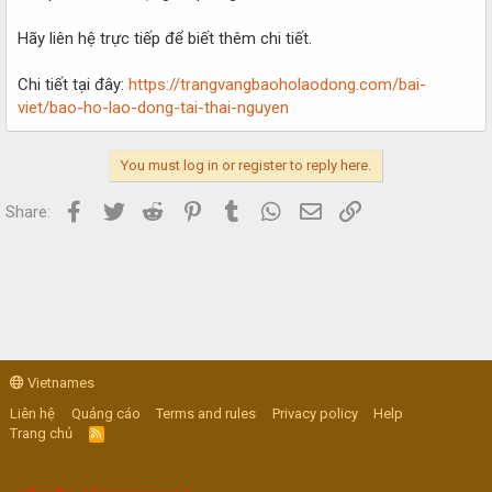
Hãy liên hệ trực tiếp để biết thêm chi tiết.
Chi tiết tại đây:
https://trangvangbaoholaodong.com/bai-
viet/bao-ho-lao-dong-tai-thai-nguyen
You must log in or register to reply here.
Facebook
Twitter
Reddit
Pinterest
Tumblr
WhatsApp
Email
Link
Share:
Vietnames
Liên hệ
Quảng cáo
Terms and rules
Privacy policy
Help
Trang chủ
R
S
S