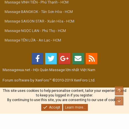
Massage VINH TIÊN - Phú Thạnh - HCM
Massage BANGKOK - Tân Sơn Hòa - HCM
Massage SAIGON STAR - Xuân Hòa - HCM
Massage NGỌC LAN - Phú Thọ - HCM
Massage TÊN LỬA - An Lạc - HCM
Massagevua.net - Hội Quán Massage lớn nhất Việt Nam
Forum software by XenForo™ ©2010-2019 XenForo Ltd.
Top
This site uses cookies to help personalise content, tailor your experience and
to keep you logged in if you register.
By continuing to use this site, you are consenting to our use of cookies.
Bott
Accept
Learn more...