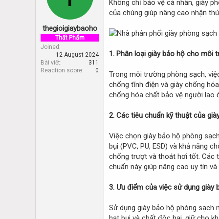
Không chỉ bảo vệ cá nhân, giày phò
d
d
s
a
của chúng giúp nâng cao nhận thứ
t
t
thegioigiaybaoho
a
e
r
Thất Phẩm
t
Joined
1. Phân loại giày bảo hộ cho môi
12 August 2024
e
Bài viết
311
r
Reaction score
0
Trong môi trường phòng sạch, việ
chống tĩnh điện và giày chống hóa c
chống hóa chất bảo vệ người lao độ
2. Các tiêu chuẩn kỹ thuật của gi
Việc chọn giày bảo hộ phòng sạch 
bụi (PVC, PU, ESD) và khả năng ch
chống trượt và thoát hơi tốt. Các 
chuẩn này giúp nâng cao uy tín và
3. Ưu điểm của việc sử dụng giày
Sử dụng giày bảo hộ phòng sạch ma
hạt bụi và chất độc hại, giữ cho 