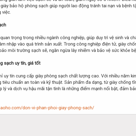
giày bảo hộ phòng sạch giúp người lao động tránh tai nạn và bệnh tậ
 việc.
ạch
quan trọng trong nhiều ngành công nghiệp, giúp duy trì vệ sinh và 
âm nhập vào quá trình sản xuất. Trong công nghiệp điện tử, giày chốn
 bảo môi trường sạch sẽ, ngăn ngừa lây nhiễm và bảo vệ sức khỏe bệ
 sạch uy tín, giá tốt
chỉ uy tín cung cấp giày phòng sạch chất lượng cao. Với nhiều năm 
g tiêu chuẩn an toàn và kỹ thuật. Sản phẩm đa dạng, từ giày chống t
p lý và dịch vụ hậu mãi tận tình là những điểm mạnh nổi bật, đảm b
aybaoho.com/don-vi-phan-phoi-giay-phong-sach/