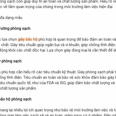
ng sạch còn giúp duy trì an toàn và chất lượng sản phẩm. Hiểu rõ về
c về tầm quan trọng của chúng trong môi trường làm việc hiện đại.
 trường phòng sạch
c lựa chọn
giày bảo hộ
phù hợp là quan trọng để bảo đảm an toàn và vệ
hất. Giày tiêu chuẩn giúp ngăn bụi và vi khuẩn, giày chống tĩnh điện g
ng khỏi các chất độc hại. Lựa chọn giày đúng loại là cần thiết để du
ày phòng sạch
phù hợp cần hiểu rõ các tiêu chuẩn kỹ thuật. Giày phòng sạch phải 
ống tĩnh điện. Tiêu chuẩn an toàn và bảo vệ sức khỏe đảm bảo giày
tiêu chuẩn quốc tế, như của FDA và ISO, giúp đảm bảo chất lượng và a
 chất lượng sản phẩm.
 bảo hộ phòng sạch
ng lại nhiều lợi ích quan trọng như bảo vệ môi trường làm việc và tă
không gian làm việc sạch sẽ và an toàn, giảm nguy cơ ô nhiễm. Điều 