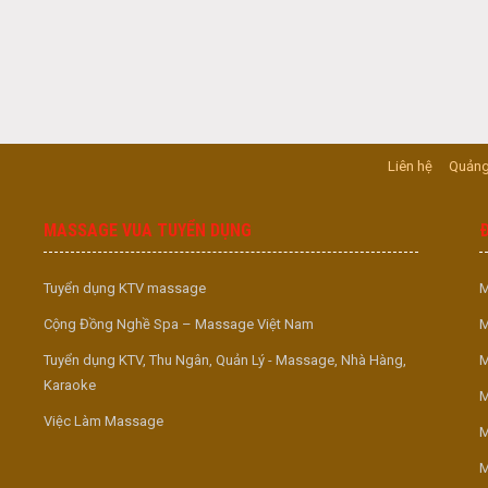
Liên hệ
Quảng
MASSAGE VUA TUYỂN DỤNG
Tuyển dụng KTV massage
M
Cộng Đồng Nghề Spa – Massage Việt Nam
M
Tuyển dụng KTV, Thu Ngân, Quản Lý - Massage, Nhà Hàng,
M
Karaoke
M
Việc Làm Massage
M
M