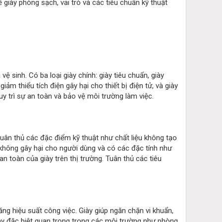
 giày phòng sạch, vai trò và các tiêu chuẩn kỹ thuật
 sinh. Có ba loại giày chính: giày tiêu chuẩn, giày
iảm thiểu tích điện gây hại cho thiết bị điện tử, và giày
y trì sự an toàn và bảo vệ môi trường làm việc.
tuân thủ các đặc điểm kỹ thuật như chất liệu không tạo
 không gây hại cho người dùng và có các đặc tính như
n toàn của giày trên thị trường. Tuân thủ các tiêu
ng hiệu suất công việc. Giày giúp ngăn chặn vi khuẩn,
này đặc biệt quan trọng trong các môi trường như phòng