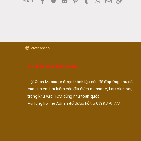
Facebook
Twitter
Reddit
Pinterest
Tumblr
WhatsApp
Email
Link
Share:
Vietnames
VỀ DIỄN ĐÀN MASSAGE
Hội Quán Massage được thành lập nên để đáp ứng nhu cầu
của anh em tìm kiếm các địa điểm massage, karaoke, bar,...
trong khu vực HCM cũng như toàn quốc.
Vui lòng liên hệ Admin để được hỗ trợ 0938.779.777