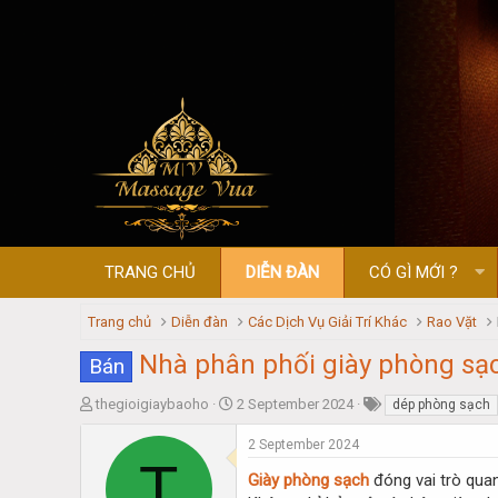
TRANG CHỦ
DIỄN ĐÀN
CÓ GÌ MỚI ?
Trang chủ
Diễn đàn
Các Dịch Vụ Giải Trí Khác
Rao Vặt
Nhà phân phối giày phòng s
Bán
T
S
thegioigiaybaoho
2 September 2024
dép phòng sạch
h
t
r
a
2 September 2024
T
e
r
Giày phòng sạch
đóng vai trò quan
a
t