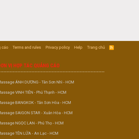
 cáo
Terms and rules
Privacy policy
Help
Trang chủ
R
S
S
ĐƠN VỊ HỢP TÁC QUẢNG CÁO
assage ÁNH DƯƠNG - Tân Sơn Nhì - HCM
assage VINH TIÊN - Phú Thạnh - HCM
assage BANGKOK - Tân Sơn Hòa - HCM
assage SAIGON STAR - Xuân Hòa - HCM
assage NGỌC LAN - Phú Thọ - HCM
assage TÊN LỬA - An Lạc - HCM