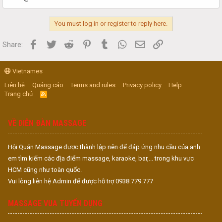
You must log in or register to reply here.
Facebook
Twitter
Reddit
Pinterest
Tumblr
WhatsApp
Email
Link
Share:
Vietnames
Liên hệ
Quảng cáo
Terms and rules
Privacy policy
Help
Trang chủ
R
S
S
VỀ DIỄN ĐÀN MASSAGE
Hội Quán Massage được thành lập nên để đáp ứng nhu cầu của anh
em tìm kiếm các địa điểm massage, karaoke, bar,... trong khu vực
HCM cũng như toàn quốc.
Vui lòng liên hệ Admin để được hỗ trợ 0938.779.777
MASSAGE VUA TUYỂN DỤNG