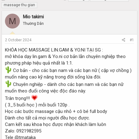
h
t
massage thu gian
r
a
e
r
Mio takimi
M
a
t
Thường Dân
d
d
s
a
t
t
2 October 2024
#1
a
e
r
KHÓA HỌC MASSAGE LIN.GAM & YO.NI TẠI SG :
t
mở khóa dạy lin.gam & Yo.ni cơ bản lẫn chuyên nghiệp theo
e
phương pháp hiệu quả nhất là 1:1.
r
Cơ bản - cho các bạn nam và các bạn nữ ( cặp vợ chồng )
muốn nâng cao kỹ năng trong đời sống lứa đôi.
Chuyên nghiệp - dành cho các bạn nam và các bạn nữ
muốn theo đuổi công việc độc đáo này.
Trân trọng!!!
( 3_5 buổi học ) mỗi buổi 120p .
Học các bước massage cậu nhỏ + cô bé full body
Dành cho tất cả mọi người đều học được.
Cam kết sau khoa học được nhận khách làm luôn
Zalo: 0921982595
Tele @tmataka