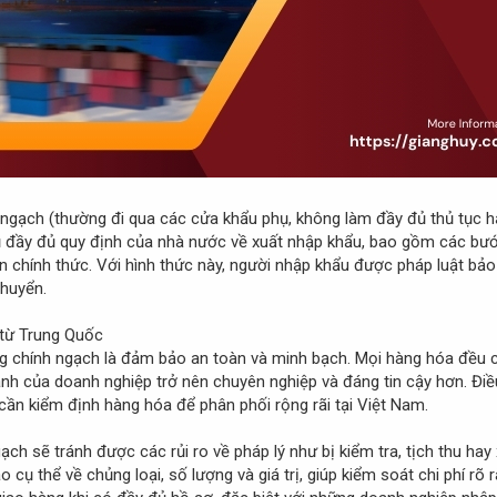
 ngạch (thường đi qua các cửa khẩu phụ, không làm đầy đủ thủ tục h
 đầy đủ quy định của nhà nước về xuất nhập khẩu, bao gồm các bước
 chính thức. Với hình thức này, người nhập khẩu được pháp luật bảo v
chuyển.
 từ Trung Quốc
 chính ngạch là đảm bảo an toàn và minh bạch. Mọi hàng hóa đều c
anh của doanh nghiệp trở nên chuyên nghiệp và đáng tin cậy hơn. Điề
 cần kiểm định hàng hóa để phân phối rộng rãi tại Việt Nam.
ch sẽ tránh được các rủi ro về pháp lý như bị kiểm tra, tịch thu hay
ụ thể về chủng loại, số lượng và giá trị, giúp kiểm soát chi phí rõ