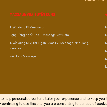
Liên hệ
Quảng
MASSAGE VUA TUYỂN DỤNG
Tuyển dụng KTV massage
M
Cộng Đồng Nghề Spa – Massage Việt Nam
M
Tuyển dụng KTV, Thu Ngân, Quản Lý - Massage, Nhà Hàng,
M
Karaoke
M
Việc Làm Massage
M
M
to help personalise content, tailor your experience and to keep you lo
y continuing to use this site, you are consenting to our use of cookie