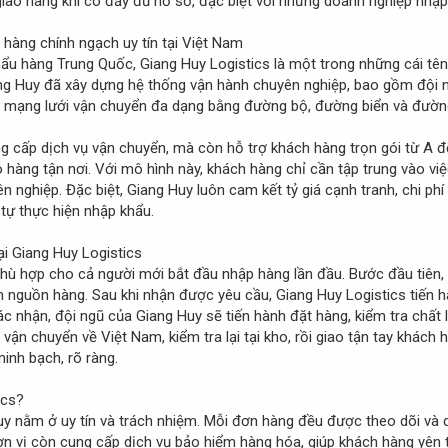
 giao hàng khi có đầy đủ hồ sơ, đặc biệt với những doanh nghiệp nhậ
 hàng chính ngạch uy tín tại Việt Nam
khẩu hàng Trung Quốc, Giang Huy Logistics là một trong những cái tê
g Huy đã xây dựng hệ thống vận hành chuyên nghiệp, bao gồm đội ngũ
à mạng lưới vận chuyển đa dạng bằng đường bộ, đường biển và đườn
g cấp dịch vụ vận chuyển, mà còn hỗ trợ khách hàng trọn gói từ A đ
o hàng tận nơi. Với mô hình này, khách hàng chỉ cần tập trung vào v
nghiệp. Đặc biệt, Giang Huy luôn cam kết tỷ giá cạnh tranh, chi phí
 tự thực hiện nhập khẩu.
ại Giang Huy Logistics
 phù hợp cho cả người mới bắt đầu nhập hàng lần đầu. Bước đầu tiên,
nguồn hàng. Sau khi nhận được yêu cầu, Giang Huy Logistics tiến hành
c nhận, đội ngũ của Giang Huy sẽ tiến hành đặt hàng, kiểm tra chất 
vận chuyển về Việt Nam, kiểm tra lại tại kho, rồi giao tận tay khách
inh bạch, rõ ràng.
ics?
uy nằm ở uy tín và trách nhiệm. Mỗi đơn hàng đều được theo dõi và q
ơn vị còn cung cấp dịch vụ bảo hiểm hàng hóa, giúp khách hàng yên t