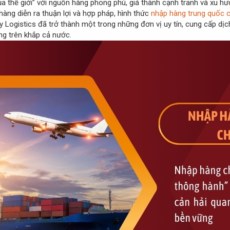
 thế giới” với nguồn hàng phong phú, giá thành cạnh tranh và xu hư
hàng diễn ra thuận lợi và hợp pháp, hình thức
nhập hàng trung quốc 
uy Logistics đã trở thành một trong những đơn vị uy tín, cung cấp dị
ng trên khắp cả nước.