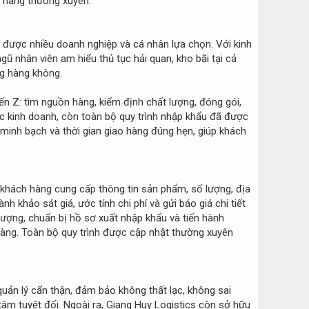
p hàng thường xuyên.
n được nhiều doanh nghiệp và cá nhân lựa chọn. Với kinh
 nhân viên am hiểu thủ tục hải quan, kho bãi tại cả
g hàng không.
ến Z: tìm nguồn hàng, kiểm định chất lượng, đóng gói,
iệc kinh doanh, còn toàn bộ quy trình nhập khẩu đã được
 minh bạch và thời gian giao hàng đúng hẹn, giúp khách
 khách hàng cung cấp thông tin sản phẩm, số lượng, địa
 khảo sát giá, ước tính chi phí và gửi báo giá chi tiết
lượng, chuẩn bị hồ sơ xuất nhập khẩu và tiến hành
 hàng. Toàn bộ quy trình được cập nhật thường xuyên
uản lý cẩn thận, đảm bảo không thất lạc, không sai
âm tuyệt đối. Ngoài ra, Giang Huy Logistics còn sở hữu