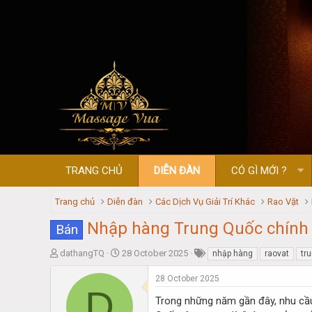
TRANG CHỦ
DIỄN ĐÀN
CÓ GÌ MỚI ?
Trang chủ
Diễn đàn
Các Dịch Vụ Giải Trí Khác
Rao Vặt
Nhập hàng Trung Quốc chính n
Bán
T
S
dathangTQ
28 October 2025
nhập hàng
raovat
tr
h
t
r
a
28 October 2025
D
e
r
Trong những năm gần đây, nhu cầu 
a
t