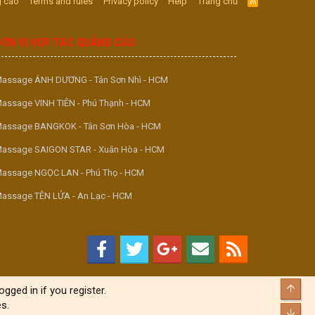
 cáo
Terms and rules
Privacy policy
Help
Trang chủ
R
S
S
ĐƠN VỊ HỢP TÁC QUẢNG CÁO
assage ÁNH DƯƠNG - Tân Sơn Nhì - HCM
assage VINH TIÊN - Phú Thạnh - HCM
assage BANGKOK - Tân Sơn Hòa - HCM
assage SAIGON STAR - Xuân Hòa - HCM
assage NGỌC LAN - Phú Thọ - HCM
assage TÊN LỬA - An Lạc - HCM
Top
gged in if you register.
s.
Bott