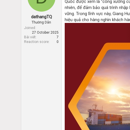
Quốc được xem là “công xưởng của
d
d
s
a
nhiên, để đảm bảo quá trình nhập 
t
t
vững. Trong lĩnh vực này, Giang H
dathangTQ
a
e
hiệu quả cho hàng nghìn khách hà
r
Thường Dân
t
Joined
27 October 2025
e
Bài viết
7
r
Reaction score
0