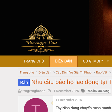
TRANG CHỦ
DIỄN ĐÀN
CÓ GÌ MỚI ?
Trang chủ
Diễn đàn
Các Dịch Vụ Giải Trí Khác
Rao Vặt
Nhu cầu bảo hộ lao động tại 
Bán
T
S
trangvangbaoho
11 December 2025
bảo hộ lao động
h
t
r
a
11 December 2025
T
e
r
Tây Ninh đang chuyển mình mạnh m
a
t