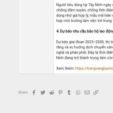
Người tiêu dùng tại Tây Ninh ngà
chống đâm xuyên, chống tĩnh điện
dùng nhờ giá hợp lý, mẫu mã hiện 
hợp môi trường làm việc trẻ trung 
4. Dự báo nhu cầu bảo hộ lao độn
Dự báo giai đoạn 2025–2030, th
tăng và xu hướng dịch chuyển sản 
nghệ và phân phối. Đây là thời đi
Ninh đang trở thành trung tâm côn
Xem thêm:
https://trangvangbaoh
Facebook
Twitter
Reddit
Pinterest
Tumblr
WhatsApp
Email
Link
Share: