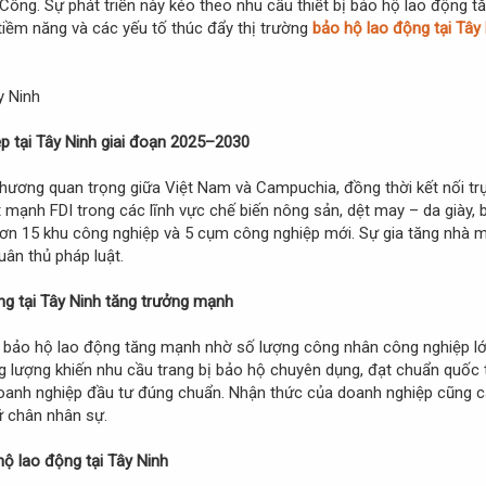
ông. Sự phát triển này kéo theo nhu cầu thiết bị bảo hộ lao động t
 tiềm năng và các yếu tố thúc đẩy thị trường
bảo hộ lao động tại Tây
ệp tại Tây Ninh giai đoạn 2025–2030
thương quan trọng giữa Việt Nam và Campuchia, đồng thời kết nối trực
hút mạnh FDI trong các lĩnh vực chế biến nông sản, dệt may – da giày, 
 hơn 15 khu công nghiệp và 5 cụm công nghiệp mới. Sự gia tăng nhà 
uân thủ pháp luật.
ộng tại Tây Ninh tăng trưởng mạnh
 bảo hộ lao động tăng mạnh nhờ số lượng công nhân công nghiệp lớ
g lượng khiến nhu cầu trang bị bảo hộ chuyên dụng, đạt chuẩn quốc 
oanh nghiệp đầu tư đúng chuẩn. Nhận thức của doanh nghiệp cũng cải 
ữ chân nhân sự.
hộ lao động tại Tây Ninh