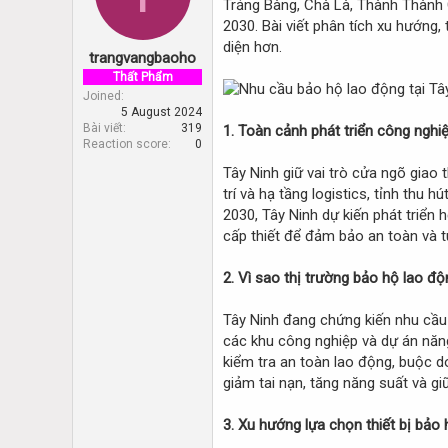
Trảng Bàng, Chà Là, Thành Thành C
d
d
s
a
2030. Bài viết phân tích xu hướng,
t
t
diện hơn.
trangvangbaoho
a
e
r
Thất Phẩm
t
Joined
5 August 2024
e
Bài viết
319
1. Toàn cảnh phát triển công nghi
r
Reaction score
0
Tây Ninh giữ vai trò cửa ngõ giao 
trí và hạ tầng logistics, tỉnh thu 
2030, Tây Ninh dự kiến phát triển
cấp thiết để đảm bảo an toàn và t
2. Vì sao thị trường bảo hộ lao đ
Tây Ninh đang chứng kiến nhu cầu
các khu công nghiệp và dự án năn
kiểm tra an toàn lao động, buộc d
giảm tai nạn, tăng năng suất và gi
3. Xu hướng lựa chọn thiết bị bảo 