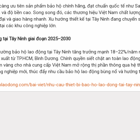
y càng ưu tiên sản phẩm bảo hộ chính hãng, đạt chuẩn quốc tế như S
 và độ bền cao. Song song đó, các thương hiệu Việt Nam chất lượn
đại và giao hàng nhanh. Xu hướng thiết kế tại Tây Ninh đang chuyển s
tại các khu công nghiệp lớn.
g tại Tây Ninh giai đoạn 2025–2030
ị trường bảo hộ lao động tại Tây Ninh tăng trưởng mạnh 18–22%/năm 
xuất từ TP.HCM, Bình Dương. Chính quyền siết chặt an toàn lao động
ểm vàng cho nhà cung cấp Việt Nam mở rộng thị phần thông qua hệ thố
g nghiệp mới, thúc đẩy nhu cầu bảo hộ lao động bùng nổ và hướng tớ
olaodong.com/bai-viet/nhu-cau-thiet-bi-bao-ho-lao-dong-tai-tay-ni