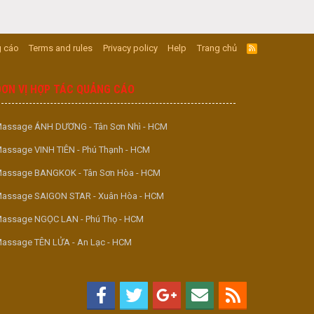
 cáo
Terms and rules
Privacy policy
Help
Trang chủ
R
S
S
ĐƠN VỊ HỢP TÁC QUẢNG CÁO
assage ÁNH DƯƠNG - Tân Sơn Nhì - HCM
assage VINH TIÊN - Phú Thạnh - HCM
assage BANGKOK - Tân Sơn Hòa - HCM
assage SAIGON STAR - Xuân Hòa - HCM
assage NGỌC LAN - Phú Thọ - HCM
assage TÊN LỬA - An Lạc - HCM