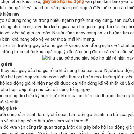
a chọn phân khúc nào,
giày bảo hộ lao động
vẫn phải đảm bảo yếu tố 
ày bảo hộ giá rẻ và lựa chọn sản phẩm phù hợp là điều hết sức cần thiế
ẻ hiện nay
ợc sử dụng rộng rãi trong nhiều ngành nghề như xây dựng, sản xuất, 
 động phổ thông, việc tìm kiếm giày bảo hộ giá rẻ giúp tối ưu chi p
hĩa với việc bỏ qua an toàn. Người dùng ngày càng có xu hướng lựa 
ộ bền, khả năng bảo vệ và sự thoải mái khi mang.
 trên thị trường, giày bảo hộ giá rẻ không còn đồng nghĩa với chất l
ao động trong phân khúc giá hợp lý vẫn đáp ứng được các yêu cầu sử
giá rẻ
hấy của giày bảo hộ giá rẻ là khả năng tiếp cận cao. Người lao độn
 đặc biệt phù hợp với các công việc thời vụ hoặc môi trường làm việc
hộ lao động giá rẻ hiện nay đã được cải tiến đáng kể về thiết kế và 
 phù hợp, đáp ứng nhu cầu sử dụng hằng ngày.
xu hướng tìm hiểu kỹ hơn trước khi mua, ưu tiên các thương hiệu uy t
iá rẻ nhất.
hộ giá rẻ
người dùng cần tránh tâm lý chỉ quan tâm đến giá thành mà bỏ qua yế
h và phù hợp với môi trường làm việc thực tế.
ận độ vừa vặn cũng rất quan trọng. Một đôi giày bảo hộ lao động gi
ệu suất làm việc. Vì vậy, lựa chọn giày bảo hộ giá rẻ cần đi kèm với