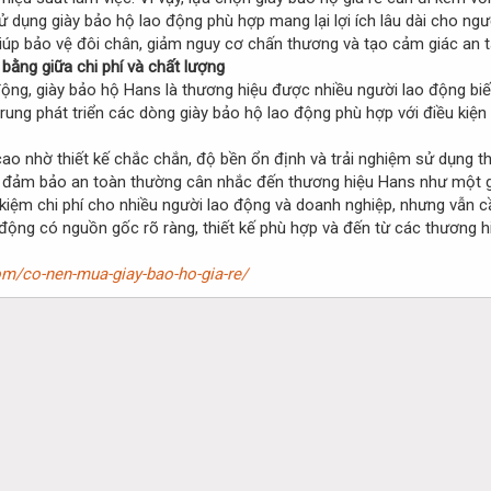
ử dụng giày bảo hộ lao động phù hợp mang lại lợi ích lâu dài cho ngư
iúp bảo vệ đôi chân, giảm nguy cơ chấn thương và tạo cảm giác an t
bằng giữa chi phí và chất lượng
ộng, giày bảo hộ Hans là thương hiệu được nhiều người lao động biế
rung phát triển các dòng giày bảo hộ lao động phù hợp với điều kiện
o nhờ thiết kế chắc chắn, độ bền ổn định và trải nghiệm sử dụng thoả
n đảm bảo an toàn thường cân nhắc đến thương hiệu Hans như một g
iết kiệm chi phí cho nhiều người lao động và doanh nghiệp, nhưng v
o động có nguồn gốc rõ ràng, thiết kế phù hợp và đến từ các thương h
om/co-nen-mua-giay-bao-ho-gia-re/