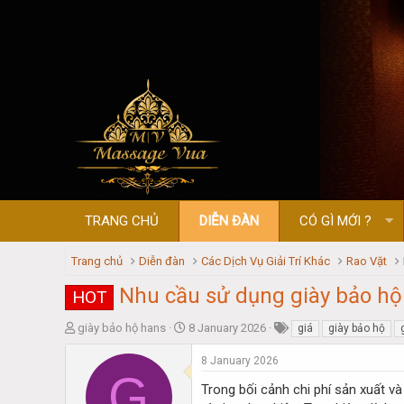
TRANG CHỦ
DIỄN ĐÀN
CÓ GÌ MỚI ?
Trang chủ
Diễn đàn
Các Dịch Vụ Giải Trí Khác
Rao Vặt
Nhu cầu sử dụng giày bảo hộ 
HOT
T
S
giày bảo hộ hans
8 January 2026
giá
giày bảo hộ
h
t
r
a
8 January 2026
G
e
r
Trong bối cảnh chi phí sản xuất v
a
t