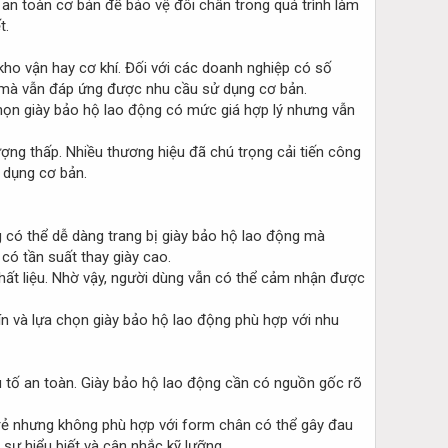
an toàn cơ bản để bảo vệ đôi chân trong quá trình làm
t.
kho vận hay cơ khí. Đối với các doanh nghiệp có số
hí mà vẫn đáp ứng được nhu cầu sử dụng cơ bản.
chọn giày bảo hộ lao động có mức giá hợp lý nhưng vẫn
ượng thấp. Nhiều thương hiệu đã chú trọng cải tiến công
 dụng cơ bản.
g có thể dễ dàng trang bị giày bảo hộ lao động mà
 có tần suất thay giày cao.
chất liệu. Nhờ vậy, người dùng vẫn có thể cảm nhận được
ín và lựa chọn giày bảo hộ lao động phù hợp với nhu
u tố an toàn. Giày bảo hộ lao động cần có nguồn gốc rõ
á rẻ nhưng không phù hợp với form chân có thể gây đau
 sự hiểu biết và cân nhắc kỹ lưỡng.