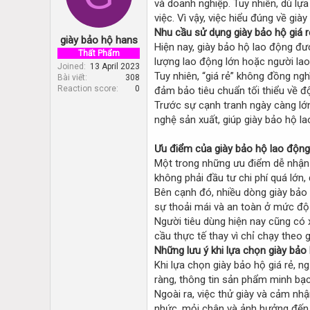
và doanh nghiệp. Tuy nhiên, dù lự
d
d
s
a
việc. Vì vậy, việc hiểu đúng về gi
t
t
Nhu cầu sử dụng giày bảo hộ giá r
giày bảo hộ hans
a
e
Hiện nay, giày bảo hộ lao động đư
r
Thất Phẩm
lượng lao động lớn hoặc người lao
t
Joined
13 April 2023
Tuy nhiên, “giá rẻ” không đồng ng
Bài viết
308
e
Reaction score
0
đảm bảo tiêu chuẩn tối thiểu về đ
r
Trước sự cạnh tranh ngày càng lớn
nghệ sản xuất, giúp giày bảo hộ l
Ưu điểm của giày bảo hộ lao động 
Một trong những ưu điểm dễ nhận t
không phải đầu tư chi phí quá lớn,
Bên cạnh đó, nhiều dòng giày bảo 
sự thoải mái và an toàn ở mức độ
Người tiêu dùng hiện nay cũng có 
cầu thực tế thay vì chỉ chạy theo g
Những lưu ý khi lựa chọn giày bảo 
Khi lựa chọn giày bảo hộ giá rẻ, 
ràng, thông tin sản phẩm minh bạc
Ngoài ra, việc thử giày và cảm nh
nhức, mỏi chân và ảnh hưởng đến hi