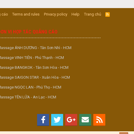
 cáo
Terms and rules
Privacy policy
Help
Trang chủ
R
S
S
ĐƠN VỊ HỢP TÁC QUẢNG CÁO
assage ÁNH DƯƠNG - Tân Sơn Nhì - HCM
assage VINH TIÊN - Phú Thạnh - HCM
assage BANGKOK - Tân Sơn Hòa - HCM
assage SAIGON STAR - Xuân Hòa - HCM
assage NGỌC LAN - Phú Thọ - HCM
assage TÊN LỬA - An Lạc - HCM