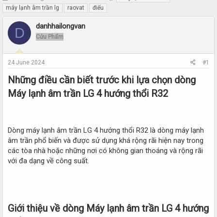
h
t
máy lạnh âm trần lg
raovat
điếu
r
a
e
r
danhhailongvan
D
a
t
Cửu Phẩm
d
d
s
a
t
t
24 June 2024
#1
a
e
r
Những điều cần biết trước khi lựa chọn dòng
t
Máy lạnh âm trần LG 4 hướng thổi R32​
e
r
Dòng máy lạnh âm trần LG 4 hướng thổi R32 là dòng máy lạnh
âm trần phổ biến và được sử dụng khá rộng rãi hiện nay trong
các tòa nhà hoặc những nơi có không gian thoáng và rộng rãi
với đa dạng về công suất.
Giới thiệu về dòng Máy lạnh âm trần LG 4 hướng