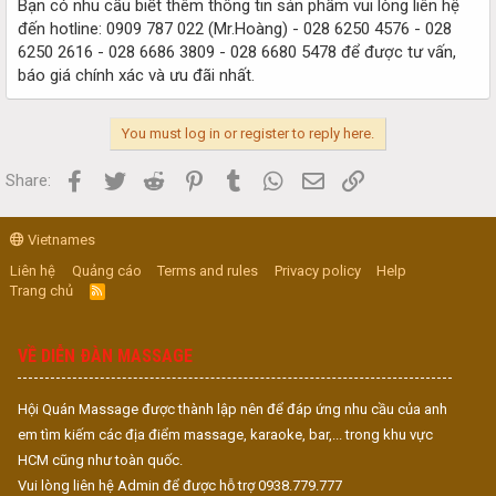
Bạn có nhu cầu biết thêm thông tin sản phẩm vui lòng liên hệ
đến hotline: 0909 787 022 (Mr.Hoàng) - 028 6250 4576 - 028
6250 2616 - 028 6686 3809 - 028 6680 5478 để được tư vấn,
báo giá chính xác và ưu đãi nhất.
You must log in or register to reply here.
Facebook
Twitter
Reddit
Pinterest
Tumblr
WhatsApp
Email
Link
Share:
Vietnames
Liên hệ
Quảng cáo
Terms and rules
Privacy policy
Help
Trang chủ
R
S
S
VỀ DIỄN ĐÀN MASSAGE
Hội Quán Massage được thành lập nên để đáp ứng nhu cầu của anh
em tìm kiếm các địa điểm massage, karaoke, bar,... trong khu vực
HCM cũng như toàn quốc.
Vui lòng liên hệ Admin để được hỗ trợ 0938.779.777