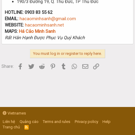
190/3 Đường 19, Q. Thủ Đức, TP Thủ Đức
HOTLINE:
0903 83 55 62
EMAIL:
hacaominhsanh@gmail.com
WEBSITE:
hacaominhsanh.net
MAPS:
Há Cảo Minh Sanh
Rất Hân Hạnh Được Phục Vụ Quý Khách
You must log in or register to reply here.
Facebook
Twitter
Reddit
Pinterest
Tumblr
WhatsApp
Email
Link
Share:
Vietnames
Liên hệ
Quảng cáo
Terms and rules
Privacy policy
Help
Trang chủ
R
S