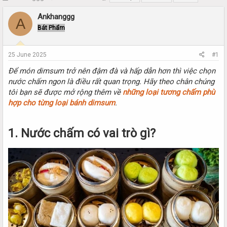
h
t
r
a
Ankhanggg
A
e
r
Bát Phẩm
a
t
d
d
s
a
25 June 2025
#1
t
t
a
e
Để món dimsum trở nên đậm đà và hấp dẫn hơn thì việc chọn
r
nước chấm ngon là điều rất quan trọng. Hãy theo chân chúng
t
tôi bạn sẽ được mở rộng thêm về
những loại tương chấm phù
e
hợp cho từng loại bánh dimsum
.
r
1. Nước chấm có vai trò gì?