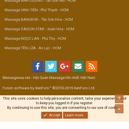
Massage ÁNH DƯƠNG - Tân Sơn Nhì - HCM
Massage VINH TIÊN - Phú Thạnh - HCM
Massage BANGKOK - Tân Sơn Hòa - HCM
Massage SAIGON STAR - Xuân Hòa - HCM
Massage NGỌC LAN - Phú Thọ - HCM
Massage TÊN LỬA - An Lạc - HCM
Massagevua.net - Hội Quán Massage lớn nhất Việt Nam
Forum software by XenForo™ ©2010-2019 XenForo Ltd.
Top
This site uses cookies to help personalise content, tailor your experience and
to keep you logged in if you register.
By continuing to use this site, you are consenting to our use of cookies.
Bott
Accept
Learn more...