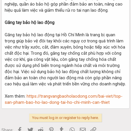
nghiệp, quần áo bảo hộ góp phần đảm bảo an toàn, nâng cao
hiệu quả làm việc và giảm thiểu rủi ro tai nạn lao động.
Găng tay bảo hộ lao động
Găng tay bảo hộ lao động tại Hồ Chí Minh là trang bị quan
trọng giúp bảo vệ đôi tay khỏi các nguy cơ trong quá trình làm
việc như trầy xước, cắt, đâm xuyên, bỏng hoặc tiếp xúc với hóa
chất độc hại. Trong đó, găng tay chống cắt phù hợp với công
việc cơ khí, gia công vật liệu, còn găng tay chống hóa chất
được sử dụng phổ biến trong ngành hóa chất và môi trường
độc hại. Việc sử dụng bảo hộ lao động chất lượng không chỉ
đảm bảo an toàn cho người lao động mà còn góp phần nâng
cao hiệu quả làm việc và phát triển bền vững cho doanh nghiệp.
Xem thêm:
https://trangvangbaoholaodong.com/bai-viet/top-
san-pham-bao-ho-lao-dong-tai-ho-chi-minh-can-thiet
You must log in or register to reply here.
Facebook
Twitter
Reddit
Pinterest
Tumblr
WhatsApp
Email
Link
Share: