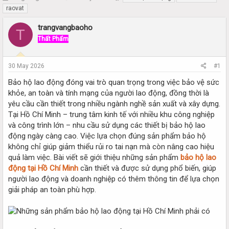
h
t
raovat
r
a
e
r
trangvangbaoho
T
a
t
Thất Phẩm
d
d
s
a
t
t
30 May 2026
#1
a
e
r
Bảo hộ lao động đóng vai trò quan trọng trong việc bảo vệ sức
t
khỏe, an toàn và tính mạng của người lao động, đồng thời là
e
yêu cầu cần thiết trong nhiều ngành nghề sản xuất và xây dựng.
r
Tại Hồ Chí Minh – trung tâm kinh tế với nhiều khu công nghiệp
và công trình lớn – nhu cầu sử dụng các thiết bị bảo hộ lao
động ngày càng cao. Việc lựa chọn đúng sản phẩm bảo hộ
không chỉ giúp giảm thiểu rủi ro tai nạn mà còn nâng cao hiệu
quả làm việc. Bài viết sẽ giới thiệu những sản phẩm
bảo hộ lao
động tại Hồ Chí Minh
cần thiết và được sử dụng phổ biến, giúp
người lao động và doanh nghiệp có thêm thông tin để lựa chọn
giải pháp an toàn phù hợp.