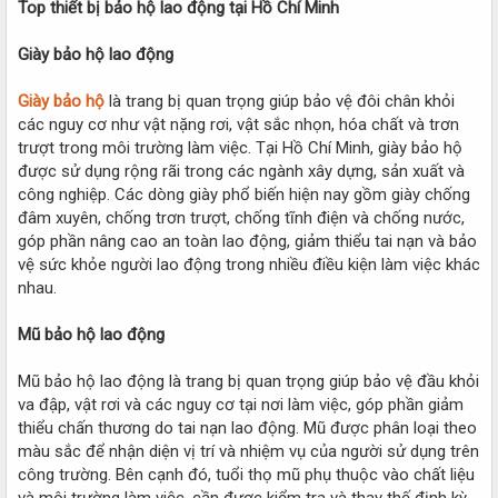
Top thiết bị bảo hộ lao động tại Hồ Chí Minh
Giày bảo hộ lao động
Giày bảo hộ
là trang bị quan trọng giúp bảo vệ đôi chân khỏi
các nguy cơ như vật nặng rơi, vật sắc nhọn, hóa chất và trơn
trượt trong môi trường làm việc. Tại Hồ Chí Minh, giày bảo hộ
được sử dụng rộng rãi trong các ngành xây dựng, sản xuất và
công nghiệp. Các dòng giày phổ biến hiện nay gồm giày chống
đâm xuyên, chống trơn trượt, chống tĩnh điện và chống nước,
góp phần nâng cao an toàn lao động, giảm thiểu tai nạn và bảo
vệ sức khỏe người lao động trong nhiều điều kiện làm việc khác
nhau.
Mũ bảo hộ lao động
Mũ bảo hộ lao động là trang bị quan trọng giúp bảo vệ đầu khỏi
va đập, vật rơi và các nguy cơ tại nơi làm việc, góp phần giảm
thiểu chấn thương do tai nạn lao động. Mũ được phân loại theo
màu sắc để nhận diện vị trí và nhiệm vụ của người sử dụng trên
công trường. Bên cạnh đó, tuổi thọ mũ phụ thuộc vào chất liệu
và môi trường làm việc, cần được kiểm tra và thay thế định kỳ