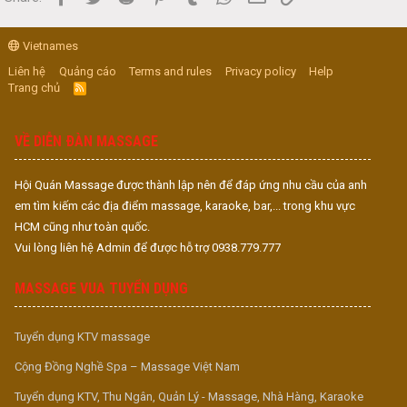
Vietnames
Liên hệ
Quảng cáo
Terms and rules
Privacy policy
Help
Trang chủ
R
S
S
VỀ DIỄN ĐÀN MASSAGE
Hội Quán Massage được thành lập nên để đáp ứng nhu cầu của anh
em tìm kiếm các địa điểm massage, karaoke, bar,... trong khu vực
HCM cũng như toàn quốc.
Vui lòng liên hệ Admin để được hỗ trợ 0938.779.777
MASSAGE VUA TUYỂN DỤNG
Tuyển dụng KTV massage
Cộng Đồng Nghề Spa – Massage Việt Nam
Tuyển dụng KTV, Thu Ngân, Quản Lý - Massage, Nhà Hàng, Karaoke