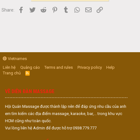
Facebook
Twitter
Reddit
Pinterest
Tumblr
WhatsApp
Email
Link
Share:
Vietnames
Liên hệ
Quảng cáo
Terms and rules
Privacy policy
Help
Trang chủ
R
S
S
VỀ DIỄN ĐÀN MASSAGE
Hội Quán Massage được thành lập nên để đáp ứng nhu cầu của anh
em tìm kiếm các địa điểm massage, karaoke, bar,... trong khu vực
HCM cũng như toàn quốc.
Vui lòng liên hệ Admin để được hỗ trợ 0938.779.777