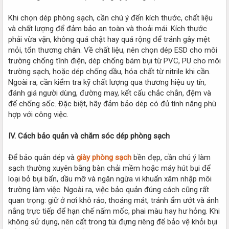
Khi chọn dép phòng sạch, cần chú ý đến kích thước, chất liệu
và chất lượng để đảm bảo an toàn và thoải mái. Kích thước
phải vừa vặn, không quá chật hay quá rộng để tránh gây mệt
mỏi, tổn thương chân. Về chất liệu, nên chọn dép ESD cho môi
trường chống tĩnh điện, dép chống bám bụi từ PVC, PU cho môi
trường sạch, hoặc dép chống dầu, hóa chất từ nitrile khi cần.
Ngoài ra, cần kiểm tra kỹ chất lượng qua thương hiệu uy tín,
đánh giá người dùng, đường may, kết cấu chắc chắn, đệm và
đế chống sốc. Đặc biệt, hãy đảm bảo dép có đủ tính năng phù
hợp với công việc.
IV. Cách bảo quản và chăm sóc dép phòng sạch
Để bảo quản dép và
giày phòng sạch
bền đẹp, cần chú ý làm
sạch thường xuyên bằng bàn chải mềm hoặc máy hút bụi để
loại bỏ bụi bẩn, dầu mỡ và ngăn ngừa vi khuẩn xâm nhập môi
trường làm việc. Ngoài ra, việc bảo quản đúng cách cũng rất
quan trọng: giữ ở nơi khô ráo, thoáng mát, tránh ẩm ướt và ánh
nắng trực tiếp để hạn chế nấm mốc, phai màu hay hư hỏng. Khi
không sử dụng, nên cất trong túi đựng riêng để bảo vệ khỏi bụi