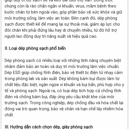
chúng còn là rào chắn ngăn vi khuẩn, virus, mầm bệnh theo
bước chân từ bên ngoài vào, góp phần bảo vệ sức khỏe và giữ
môi trường sống, làm việc an toàn. Bên cạnh đó, dép phòng
sạch được thiết kế để mang lại sự thoải mái, giảm áp lực cho
đôi chân khi phải đứng lâu hay di chuyển nhiều, từ đó hỗ trợ
người lao động duy trì năng suất và hiệu quả cao.
II. Loại dép phòng sạch phổ biến
Dép phòng sạch có nhiều loại với những tính năng chuyên biệt
nhằm đảm bảo an toàn và duy trì môi trường làm việc chuẩn.
Dép ESD giúp chống tĩnh điện, bảo vệ thiết bị điện tử nhạy cảm
trong phòng lab và sản xuất. Dép không bám bụi được làm từ
chất liệu đặc biệt, ngăn ngừa vi khuẩn và bụi bẩn, phù hợp cho y
tế và phòng sạch. Ngoài ra, có loại dép tích hợp cả chống tĩnh
điện và chống bám bụi, đáp ứng yêu cầu khắt khe của môi
trường sạch. Trong công nghiệp, dép chống dầu và hóa chất lại
đóng vai trò quan trọng, bảo vệ chân và hạn chế lây nhiễm hóa
chất.
III. Hướng dẫn cách chọn dép, giày phòng sạch