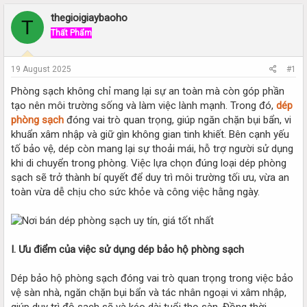
r
a
e
r
thegioigiaybaoho
T
a
t
Thất Phẩm
d
d
s
a
t
t
19 August 2025
#1
a
e
r
Phòng sạch không chỉ mang lại sự an toàn mà còn góp phần
t
tạo nên môi trường sống và làm việc lành mạnh. Trong đó,
dép
e
phòng sạch
đóng vai trò quan trọng, giúp ngăn chặn bụi bẩn, vi
r
khuẩn xâm nhập và giữ gìn không gian tinh khiết. Bên cạnh yếu
tố bảo vệ, dép còn mang lại sự thoải mái, hỗ trợ người sử dụng
khi di chuyển trong phòng. Việc lựa chọn đúng loại dép phòng
sạch sẽ trở thành bí quyết để duy trì môi trường tối ưu, vừa an
toàn vừa dễ chịu cho sức khỏe và công việc hằng ngày.
I. Ưu điểm của việc sử dụng dép bảo hộ phòng sạch
Dép bảo hộ phòng sạch đóng vai trò quan trọng trong việc bảo
vệ sàn nhà, ngăn chặn bụi bẩn và tác nhân ngoại vi xâm nhập,
giúp duy trì độ sạch sẽ và kéo dài tuổi thọ sàn. Đồng thời,