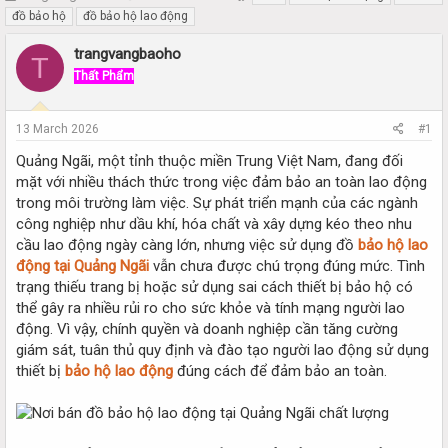
h
t
đồ bảo hộ
đồ bảo hộ lao động
r
a
e
r
trangvangbaoho
T
a
t
Thất Phẩm
d
d
s
a
t
t
13 March 2026
#1
a
e
r
Quảng Ngãi, một tỉnh thuộc miền Trung Việt Nam, đang đối
t
mặt với nhiều thách thức trong việc đảm bảo an toàn lao động
e
trong môi trường làm việc. Sự phát triển mạnh của các ngành
r
công nghiệp như dầu khí, hóa chất và xây dựng kéo theo nhu
cầu lao động ngày càng lớn, nhưng việc sử dụng đồ
bảo hộ lao
động tại Quảng Ngãi
vẫn chưa được chú trọng đúng mức. Tình
trạng thiếu trang bị hoặc sử dụng sai cách thiết bị bảo hộ có
thể gây ra nhiều rủi ro cho sức khỏe và tính mạng người lao
động. Vì vậy, chính quyền và doanh nghiệp cần tăng cường
giám sát, tuân thủ quy định và đào tạo người lao động sử dụng
thiết bị
bảo hộ lao động
đúng cách để đảm bảo an toàn.