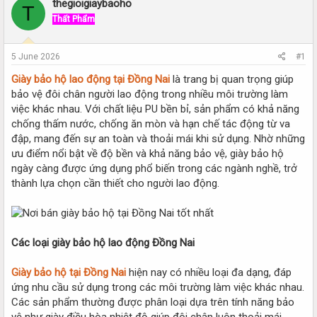
r
a
thegioigiaybaoho
T
e
r
Thất Phẩm
a
t
d
d
s
a
5 June 2026
#1
t
t
a
e
Giày bảo hộ lao động tại Đồng Nai
là trang bị quan trọng giúp
r
bảo vệ đôi chân người lao động trong nhiều môi trường làm
t
việc khác nhau. Với chất liệu PU bền bỉ, sản phẩm có khả năng
e
chống thấm nước, chống ăn mòn và hạn chế tác động từ va
r
đập, mang đến sự an toàn và thoải mái khi sử dụng. Nhờ những
ưu điểm nổi bật về độ bền và khả năng bảo vệ, giày bảo hộ
ngày càng được ứng dụng phổ biến trong các ngành nghề, trở
thành lựa chọn cần thiết cho người lao động.
Các loại giày bảo hộ lao động Đồng Nai
Giày bảo hộ tại Đồng Nai
hiện nay có nhiều loại đa dạng, đáp
ứng nhu cầu sử dụng trong các môi trường làm việc khác nhau.
Các sản phẩm thường được phân loại dựa trên tính năng bảo
vệ như giày điều hòa nhiệt độ giúp đôi chân luôn thoải mái