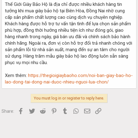
Thế Giới Giày Bảo Hộ là địa chỉ được nhiều khách hàng tin
tưởng khi mua giày bảo hộ tại Biên Hòa, Đồng Nai nhờ cung
cấp sản phẩm chất lượng cao cùng dịch vụ chuyên nghiệp.
Khách hàng được hỗ trợ tư vấn tận tình để lựa chọn sản phẩm
phù hợp, đồng thời hưởng nhiều tiện ích như đóng gói, giao
hàng nhanh trong ngày, giá bán ưu đãi và chính sách bảo hành
chính hãng. Ngoài ra, đơn vị còn hỗ trợ đổi trả nhanh chóng với
sản phẩm lỗi từ nhà sản xuất, mang đến sự an tâm cho người
sử dụng. Hàng trăm mẫu giày bảo hộ lao động luôn sẵn sàng
phục vụ mọi nhu cầu.
Xem thêm:
https://thegioigiaybaoho.com/noi-ban-giay-bao-ho-
lao-dong-tai-dong-nai-duoc-nhieu-nguoi-lua-chon/
You must log in or register to reply here.
Facebook
Twitter
Reddit
Pinterest
Tumblr
WhatsApp
Email
Link
Share: