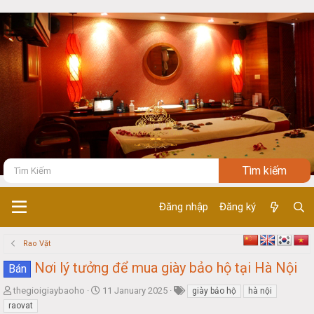
Đăng nhập
Đăng ký
Rao Vặt
Nơi lý tưởng để mua giày bảo hộ tại Hà Nội
Bán
T
S
thegioigiaybaoho
11 January 2025
giày bảo hộ
hà nội
h
t
raovat