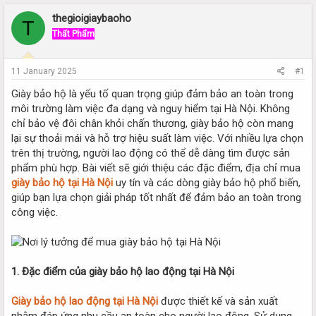
r
a
e
r
thegioigiaybaoho
T
a
t
Thất Phẩm
d
d
s
a
t
t
11 January 2025
#1
a
e
r
Giày bảo hộ là yếu tố quan trọng giúp đảm bảo an toàn trong
t
môi trường làm việc đa dạng và nguy hiểm tại Hà Nội. Không
e
chỉ bảo vệ đôi chân khỏi chấn thương, giày bảo hộ còn mang
r
lại sự thoải mái và hỗ trợ hiệu suất làm việc. Với nhiều lựa chọn
trên thị trường, người lao động có thể dễ dàng tìm được sản
phẩm phù hợp. Bài viết sẽ giới thiệu các đặc điểm, địa chỉ mua
giày bảo hộ tại Hà Nội
uy tín và các dòng giày bảo hộ phổ biến,
giúp bạn lựa chọn giải pháp tốt nhất để đảm bảo an toàn trong
công việc.
1. Đặc điểm của giày bảo hộ lao động tại Hà Nội
Giày bảo hộ lao động tại Hà Nội
được thiết kế và sản xuất
nhằm đáp ứng nhu cầu an toàn cho người lao động. Sử dụng