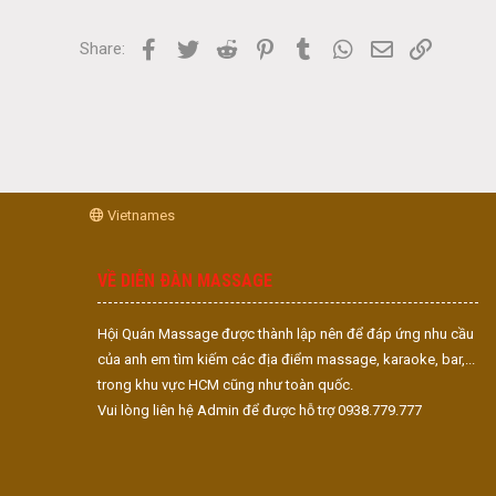
Facebook
Twitter
Reddit
Pinterest
Tumblr
WhatsApp
Email
Link
Share:
Vietnames
VỀ DIỄN ĐÀN MASSAGE
Hội Quán Massage được thành lập nên để đáp ứng nhu cầu
của anh em tìm kiếm các địa điểm massage, karaoke, bar,...
trong khu vực HCM cũng như toàn quốc.
Vui lòng liên hệ Admin để được hỗ trợ 0938.779.777