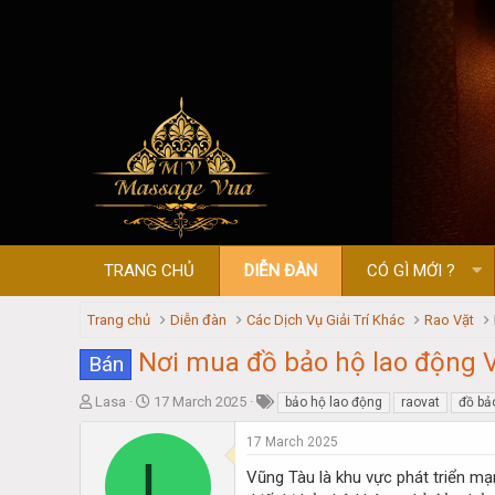
TRANG CHỦ
DIỄN ĐÀN
CÓ GÌ MỚI ?
Trang chủ
Diễn đàn
Các Dịch Vụ Giải Trí Khác
Rao Vặt
Nơi mua đồ bảo hộ lao động V
Bán
T
S
Lasa
17 March 2025
bảo hộ lao động
raovat
đồ bả
h
t
r
a
17 March 2025
L
e
r
Vũng Tàu là khu vực phát triển mạ
a
t