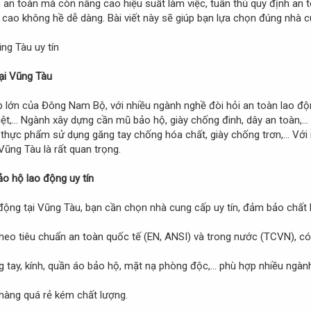
 an toàn mà còn nâng cao hiệu suất làm việc, tuân thủ quy định an t
g cao không hề dễ dàng. Bài viết này sẽ giúp bạn lựa chọn đúng nhà
ại Vũng Tàu
p lớn của Đông Nam Bộ, với nhiều ngành nghề đòi hỏi an toàn lao độ
hiệt,… Ngành xây dựng cần mũ bảo hộ, giày chống đinh, dây an toàn,… 
 thực phẩm sử dụng găng tay chống hóa chất, giày chống trơn,… Với
 Vũng Tàu là rất quan trọng.
ảo hộ lao động uy tín
 động tại Vũng Tàu, bạn cần chọn nhà cung cấp uy tín, đảm bảo chất 
theo tiêu chuẩn an toàn quốc tế (EN, ANSI) và trong nước (TCVN), c
g tay, kính, quần áo bảo hộ, mặt nạ phòng độc,… phù hợp nhiều ngàn
h hàng quá rẻ kém chất lượng.