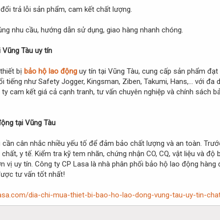
 đổi trả lỗi sản phẩm, cam kết chất lượng.
đúng nhu cầu, hướng dẫn sử dụng, giao hàng nhanh chóng.
i Vũng Tàu uy tín
thiết bị
bảo hộ lao động
uy tín tại Vũng Tàu, cung cấp sản phẩm đạt
i tiếng như Safety Jogger, Kingsman, Ziben, Takumi, Hans,... với đa 
ty cam kết giá cả cạnh tranh, tư vấn chuyên nghiệp và chính sách 
động tại Vũng Tàu
 cần cân nhắc nhiều yếu tố để đảm bảo chất lượng và an toàn. Trướ
a chất, y tế. Kiểm tra kỹ tem nhãn, chứng nhận CO, CQ, vật liệu và đ
 vị uy tín. Công ty CP Lasa là nhà phân phối bảo hộ lao động hàng đ
ược tư vấn tốt nhất!
asa.com/dia-chi-mua-thiet-bi-bao-ho-lao-dong-vung-tau-uy-tin-cha