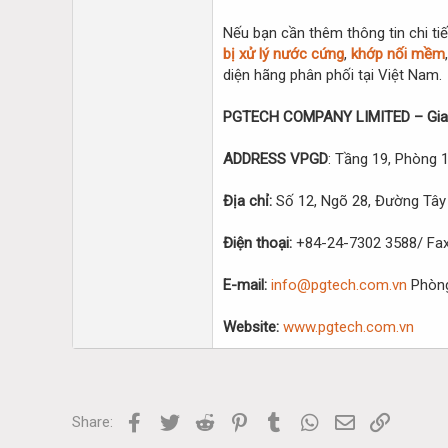
Nếu bạn cần thêm thông tin chi tiế
bị xử lý nước cứng
,
khớp nối mềm
diện hãng phân phối tại Việt Nam.
PGTECH COMPANY LIMITED – Giao
ADDRESS VPGD
: Tầng 19, Phòng
Địa chỉ:
Số 12, Ngõ 28, Đường Tây
Điện thoại:
+84-24-7302 3588/ Fax:
E-mail:
info@pgtech.com.vn
Phòn
Website:
www.pgtech.com.vn
Facebook
Twitter
Reddit
Pinterest
Tumblr
WhatsApp
Email
Link
Share: