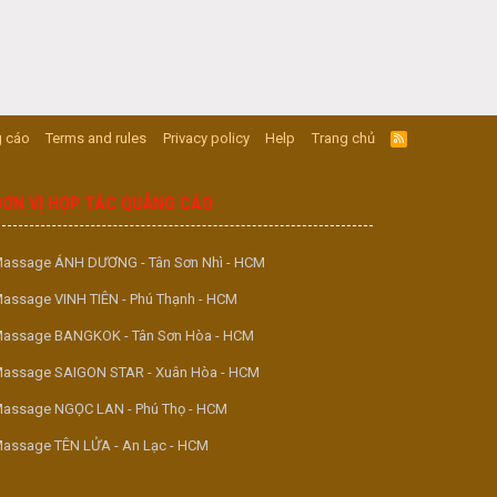
 cáo
Terms and rules
Privacy policy
Help
Trang chủ
R
S
S
ĐƠN VỊ HỢP TÁC QUẢNG CÁO
assage ÁNH DƯƠNG - Tân Sơn Nhì - HCM
assage VINH TIÊN - Phú Thạnh - HCM
assage BANGKOK - Tân Sơn Hòa - HCM
assage SAIGON STAR - Xuân Hòa - HCM
assage NGỌC LAN - Phú Thọ - HCM
assage TÊN LỬA - An Lạc - HCM