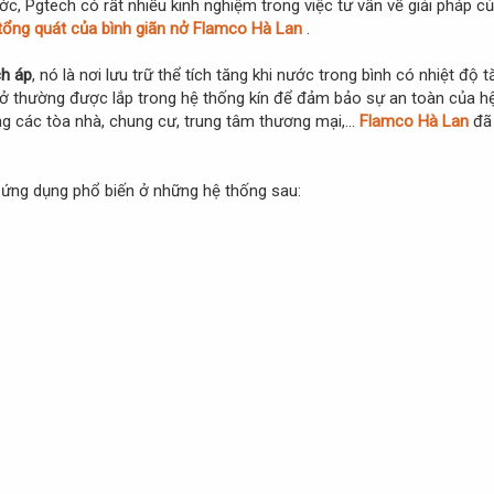
c, Pgtech có rất nhiều kinh nghiệm trong việc tư vấn về giải pháp củ
c tổng quát của bình giãn nở Flamco Hà Lan
.
ch áp
, nó là nơi lưu trữ thể tích tăng khi nước trong bình có nhiệt đ
nở thường được lắp trong hệ thống kín để đảm bảo sự an toàn của h
rong các tòa nhà, chung cư, trung tâm thương mại,…
Flamco Hà Lan
đã 
ứng dụng phổ biến ở những hệ thống sau: