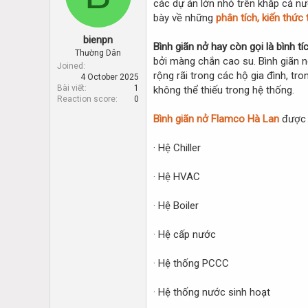
các dự án lớn nhỏ trên khắp cả nướ
d
d
s
a
bày về những
phân tích, kiến thứ
t
t
bienpn
a
e
Bình giãn nở hay còn gọi là bình tí
r
Thường Dân
bởi màng chắn cao su. Bình giãn 
t
Joined
rộng rãi trong các hộ gia đình, t
4 October 2025
e
Bài viết
1
không thể thiếu trong hệ thống.
r
Reaction score
0
Bình giãn nở Flamco Hà Lan
được 
· Hệ Chiller
· Hệ HVAC
· Hệ Boiler
· Hệ cấp nước
· Hệ thống PCCC
· Hệ thống nước sinh hoạt