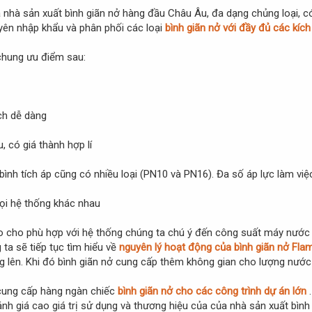
 nhà sản xuất bình giãn nở hàng đầu Châu Âu, đa dạng chủng loại, c
yên nhập khẩu và phân phối các loại
bình giãn nở với đầy đủ các kích c
hung ưu điểm sau:
ách dễ dàng
, có giá thành hợp lí
/bình tích áp cũng có nhiều loại (PN10 và PN16). Đa số áp lực làm việ
ọi hệ thống khác nhau
 cho phù hợp với hệ thống chúng ta chú ý đến công suất máy nước c
 ta sẽ tiếp tục tìm hiểu về
nguyên lý hoạt động của bình giãn nở Fl
ng lên. Khi đó bình giãn nở cung cấp thêm không gian cho lượng nước
 cung cấp hàng ngàn chiếc
bình giãn nở cho các công trình dự án lớn
đánh giá cao giá trị sử dụng và thương hiệu của của nhà sản xuất bình