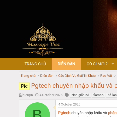
TRANG CHỦ
DIỄN ĐÀN
CÓ GÌ MỚI ?
Trang chủ
Diễn đàn
Các Dịch Vụ Giải Trí Khác
Rao Vặt
Pgtech chuyên nhập khẩu và p
Pic
T
S
bienpn
4 October 2025
bình giãn nở
flamco
hà lan
h
t
r
a
4 October 2025
B
e
r
Pgtech
chuyên nhập khẩu và
phân
a
t