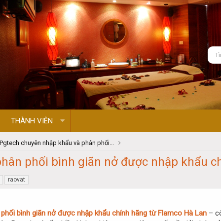
THÀNH VIÊN
Pgtech chuyên nhập khẩu và phân phối...
hân phối bình giãn nở được nhập khẩu c
raovat
 phối bình giãn nở được nhập khẩu chính hãng từ Flamco Hà Lan
– c