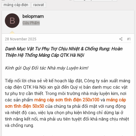
h
t
máng cáp điện
raovat
r
a
e
r
belopmam
B
a
t
Cửu Phẩm
d
d
s
a
t
t
28 November 2025
#1
a
e
r
Danh Mục Vật Tư Phụ Trợ Chịu Nhiệt & Chống Rung: Hoàn
t
Thiện Hệ Thống Máng Cáp QTK Hà Nội
e
r
Kính gửi Quý Đối tác Nhà máy Luyện kim!
Tiếp nối lời chia sẻ về kế hoạch lắp đặt, Công ty sản xuất máng
cáp điện QTK Hà Nội xin gửi đến Quý vị bản danh mục các vật
tư phụ trợ cần thiết. Trong môi trường nhà máy luyện kim, nơi
các sản phẩm
máng cáp sơn tĩnh điện 250x100
và
máng cáp
sơn tĩnh điện 50x50
của chúng ta phải đối mặt với rung động
và nhiệt độ cao, việc lựa chọn phụ kiện không chỉ dừng lại ở
tính năng kết nối, mà phải ưu tiên tuyệt đối khả năng chịu nhiệt
và chống rung.