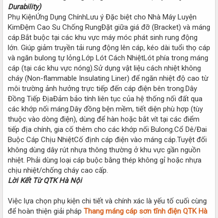
Durability)
Phụ KiệnỨng Dụng ChínhLưu ý Đặc biệt cho Nhà Máy Luyện
KimĐệm Cao Su Chống RungĐặt giữa giá đỡ (Bracket) và máng
cáp.Bắt buộc tại các khu vực máy móc phát sinh rung động
lớn. Giúp giảm truyền tải rung động lên cáp, kéo dài tuổi thọ cáp
và ngăn bulong tự lỏng.Lớp Lót Cách NhiệtLót phía trong máng
cáp (tại các khu vực nóng).Sử dụng vật liệu cách nhiệt không
cháy (Non-flammable Insulating Liner) để ngăn nhiệt độ cao từ
môi trường ảnh hưởng trực tiếp đến cáp điện bên trong.Dây
Đồng Tiếp ĐịaĐảm bảo tính liên tục của hệ thống nối đất qua
các khớp nối máng.Dây đồng bện mềm, tiết diện phù hợp (tùy
thuộc vào dòng điện), dùng để hàn hoặc bắt vít tại các điểm
tiếp địa chính, gia cố thêm cho các khớp nối Bulong.Cổ Dê/Đai
Buộc Cáp Chịu NhiệtCố định cáp điện vào máng cáp.Tuyệt đối
không dùng dây rút nhựa thông thường ở khu vực gần nguồn
nhiệt. Phải dùng loại cáp buộc bằng thép không gỉ hoặc nhựa
chịu nhiệt/chống cháy cao cấp.
Lời Kết Từ QTK Hà Nội
Việc lựa chọn phụ kiện chi tiết và chính xác là yếu tố cuối cùng
để hoàn thiện giải pháp
Thang máng cáp sơn tĩnh điện QTK Hà