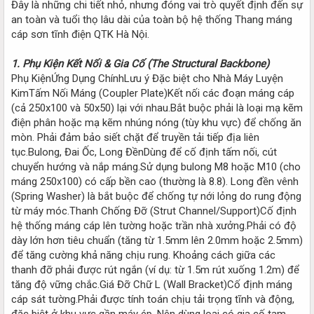
Đây là những chi tiết nhỏ, nhưng đóng vai trò quyết định đến sự
an toàn và tuổi thọ lâu dài của toàn bộ hệ thống Thang máng
cáp sơn tĩnh điện QTK Hà Nội.
1. Phụ Kiện Kết Nối & Gia Cố (The Structural Backbone)
Phụ KiệnỨng Dụng ChínhLưu ý Đặc biệt cho Nhà Máy Luyện
KimTấm Nối Máng (Coupler Plate)Kết nối các đoạn máng cáp
(cả 250x100 và 50x50) lại với nhau.Bắt buộc phải là loại mạ kẽm
điện phân hoặc mạ kẽm nhúng nóng (tùy khu vực) để chống ăn
mòn. Phải đảm bảo siết chặt để truyền tải tiếp địa liên
tục.Bulong, Đai Ốc, Long ĐềnDùng để cố định tấm nối, cút
chuyển hướng và nắp máng.Sử dụng bulong M8 hoặc M10 (cho
máng 250x100) có cấp bền cao (thường là 8.8). Long đền vênh
(Spring Washer) là bắt buộc để chống tự nới lỏng do rung động
từ máy móc.Thanh Chống Đỡ (Strut Channel/Support)Cố định
hệ thống máng cáp lên tường hoặc trần nhà xưởng.Phải có độ
dày lớn hơn tiêu chuẩn (tăng từ 1.5mm lên 2.0mm hoặc 2.5mm)
để tăng cường khả năng chịu rung. Khoảng cách giữa các
thanh đỡ phải được rút ngắn (ví dụ: từ 1.5m rút xuống 1.2m) để
tăng độ vững chắc.Giá Đỡ Chữ L (Wall Bracket)Cố định máng
cáp sát tường.Phải được tính toán chịu tải trọng tĩnh và động,
đặc biệt ở khu vực gần máy ép. Nên dùng loại có gia cố tam