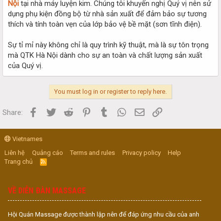
Nội
tại nhà máy luyện kim. Chúng tôi khuyến nghị Quý vị nên sử
dụng phụ kiện đồng bộ từ nhà sản xuất để đảm bảo sự tương
thích và tính toàn vẹn của lớp bảo vệ bề mặt (sơn tĩnh điện).
Sự tỉ mỉ này không chỉ là quy trình kỹ thuật, mà là sự tôn trọng
mà QTK Hà Nội dành cho sự an toàn và chất lượng sản xuất
của Quý vị.
You must log in or register to reply here.
Facebook
Twitter
Reddit
Pinterest
Tumblr
WhatsApp
Email
Link
Share:
Vietnames
Liên hệ
Quảng cáo
Terms and rules
Privacy policy
Help
Trang chủ
R
S
S
VỀ DIỄN ĐÀN MASSAGE
Hội Quán Massage được thành lập nên để đáp ứng nhu cầu của anh