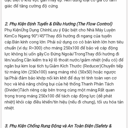
giác để tăng cường độ cứng.
2. Phụ Kiện Định Tuyến & Điều Hướng (The Flow Control)
Phụ KiệnỨng Dụng ChínhLưu ý Đặc biệt cho Nhà Máy Luyện
KimCo Ngang 90°/45°Thay đổi hướng đi ngang của tuyến
cáp.Bán kính cong lớn: Phải sử dụng co có bán kính lớn hơn tiêu
chuẩn (ví dụ: R=300) cho máng 250x100 để bảo vệ cáp động
lực không bị uốn gãy.Co Đứng Ngoài/TrongThay đổi hướng đi
lên/xuống.Cần kiểm tra kỹ lỗ thoát nước/giảm nhiệt (nếu có) để
ngăn bụi kim loại tích tụ.Giảm Kích Thước (Reducer)Chuyển tiếp
từ máng lớn (250x100) sang máng nhỏ (50x50) hoặc ngược
lại.Phải đảm bảo khớp nối kín khít để duy trì tính toàn vẹn cơ
học và khả năng chống bụi của hệ thống.Thanh Phân Tách
(Divider)Tách riêng cáp bên trong cùng một máng.Rất quan
trọng trong máng 250x100 để tách cáp động lực (dễ phát
nhiệt) khỏi cáp điều khiển/tín hiệu (nếu đi chung), tối ưu hóa tản
nhiệt.
3. Phụ Kiện Chống Rung Động và An Toàn Điện (Safety &