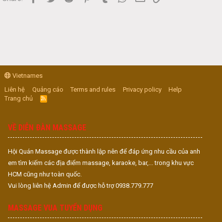
Vietnames
Liên hệ
Quảng cáo
Terms and rules
Privacy policy
Help
Trang chủ
R
S
S
VỀ DIỄN ĐÀN MASSAGE
Hội Quán Massage được thành lập nên để đáp ứng nhu cầu của anh
em tìm kiếm các địa điểm massage, karaoke, bar,... trong khu vực
HCM cũng như toàn quốc.
Vui lòng liên hệ Admin để được hỗ trợ 0938.779.777
MASSAGE VUA TUYỂN DỤNG