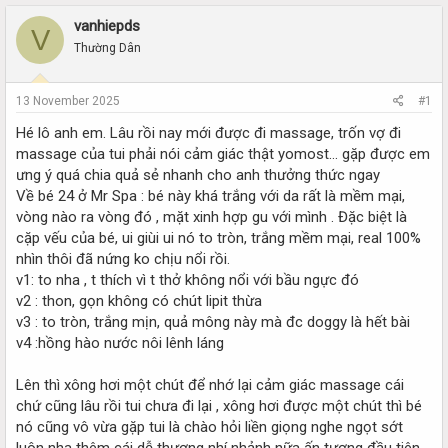
r
a
e
r
vanhiepds
V
a
t
Thường Dân
d
d
s
a
t
t
13 November 2025
#1
a
e
r
Hé lô anh em. Lâu rồi nay mới được đi massage, trốn vợ đi
t
massage của tui phải nói cảm giác thật yomost… gặp được em
e
ưng ý quá chia quả sẻ nhanh cho anh thưởng thức ngay
r
Về bé 24 ở Mr Spa : bé này khá trắng với da rất là mềm mại,
vòng nào ra vòng đó , mặt xinh hợp gu với mình . Đặc biệt là
cặp vếu của bé, ui giùi ui nó to tròn, trắng mềm mại, real 100%
nhìn thôi đã nứng ko chịu nổi rồi.
v1: to nha , t thích vì t thở không nổi với bầu ngực đó
v2 : thon, gọn không có chút lipit thừa
v3 : to tròn, trắng mịn, quả mông này mà đc doggy là hết bài
v4 :hồng hào nước nôi lênh láng
Lên thì xông hơi một chút để nhớ lại cảm giác massage cái
chứ cũng lâu rồi tui chưa đi lại , xông hơi được một chút thì bé
nó cũng vô vừa gặp tui là chào hỏi liền giọng nghe ngọt sớt
luôn nha thêm cái dễ thương nhí nhảnh nữa ấn tượng đầu tiên