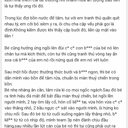
là tui thấy ưng rồi đó.
Trong lúc đợi bồn nước để tắm, tui với em tranh thủ quấn quít
nhau tý, em cởi bỏ xiêm y ra, ôi chu cha cặp vếu phải gọi là
đỉnh.Không kiềm được khi thấy cặp bưởi đó, liền úp mặt vào
liền !
Bé cũng hưởng ứng ngồi lên đùi c* c* con b*** của bé nó lên
chân tui mà kích thích, còn tui thì cũng tranh thủ vòng tay ấn
xoa cái b*** của em nó rồi nứng quá đè em nó vét luôn
Sau một hồi được thưởng thức bưởi và b*** ngon, thì bé có
dẫn mình vào bồn để tắm rửa, chuẩn bị màn thuỷ chiến trong
bồn.
Bé nhẹ nhàng ân cần, tắm rửa kì cọ mọi ngốc ngách.Sau đó bé
ra tính hiệu đá mắt để bắt đầu màn thuỷ chiến, bé ngồi lền
người mình, 2 tay ôm lấy cổ, hôn cổ liế** tai, vừa hôn vừa c* c*
vào thằng nhỏ, 2 bầu ngực c* sát vào người mình, ôi hứng ko
chịu nổi. Sau đó bé từ từ cuối xuống ngậm lấy thằng nhỏ, b*
liế** từ từ có nhịp độ, mình team 3p nên đành chịu đầu
hàng,sau nhiều lần lút cán của bé nó thì tui cũng phải out ra