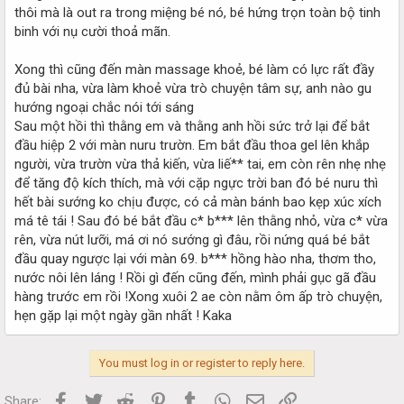
thôi mà là out ra trong miệng bé nó, bé hứng trọn toàn bộ tinh
binh với nụ cười thoả mãn.
Xong thì cũng đến màn massage khoẻ, bé làm có lực rất đầy
đủ bài nha, vừa làm khoẻ vừa trò chuyện tâm sự, anh nào gu
hướng ngoại chắc nói tới sáng
Sau một hồi thì thằng em và thằng anh hồi sức trở lại để bắt
đầu hiệp 2 với màn nuru trườn. Em bắt đầu thoa gel lên khắp
người, vừa trườn vừa thả kiến, vừa liế** tai, em còn rên nhẹ nhẹ
để tăng độ kích thích, mà với cặp ngực trời ban đó bé nuru thì
hết bài sướng ko chịu được, có cả màn bánh bao kẹp xúc xích
má tê tái ! Sau đó bé bắt đầu c* b*** lên thằng nhỏ, vừa c* vừa
rên, vừa nút lưỡi, má ơi nó sướng gì đâu, rồi nứng quá bé bắt
đầu quay ngược lại với màn 69. b*** hồng hào nha, thơm tho,
nước nôi lên láng ! Rồi gì đến cũng đến, mình phải gục gã đầu
hàng trước em rồi !Xong xuôi 2 ae còn nằm ôm ấp trò chuyện,
hẹn gặp lại một ngày gần nhất ! Kaka
You must log in or register to reply here.
Facebook
Twitter
Reddit
Pinterest
Tumblr
WhatsApp
Email
Link
Share: