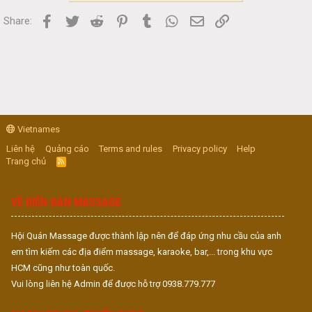
Facebook
Twitter
Reddit
Pinterest
Tumblr
WhatsApp
Email
Link
Share:
Vietnames
Liên hệ
Quảng cáo
Terms and rules
Privacy policy
Help
Trang chủ
R
S
S
VỀ DIỄN ĐÀN MASSAGE
Hội Quán Massage được thành lập nên để đáp ứng nhu cầu của anh
em tìm kiếm các địa điểm massage, karaoke, bar,... trong khu vực
HCM cũng như toàn quốc.
Vui lòng liên hệ Admin để được hỗ trợ 0938.779.777