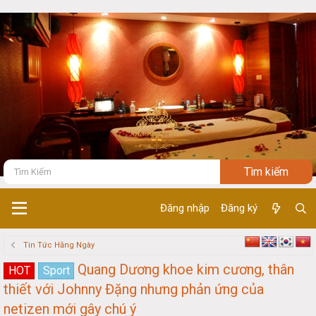
Đăng nhập
Đăng ký
Tin Tức Hằng Ngày
Quang Dương khoe kim cương, thân
HOT
Sport
thiết với Johnny Đặng nhưng phản ứng của
netizen mới gây chú ý