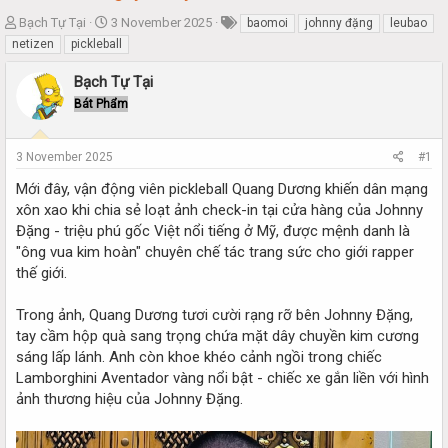
T
S
Bạch Tự Tại
3 November 2025
baomoi
johnny đặng
leubao
h
t
netizen
pickleball
r
a
e
r
Bạch Tự Tại
a
t
Bát Phẩm
d
d
s
a
t
t
3 November 2025
#1
a
e
r
Mới đây, vận động viên pickleball Quang Dương khiến dân mạng
t
xôn xao khi chia sẻ loạt ảnh check-in tại cửa hàng của Johnny
e
Đặng - triệu phú gốc Việt nổi tiếng ở Mỹ, được mệnh danh là
r
"ông vua kim hoàn" chuyên chế tác trang sức cho giới rapper
thế giới.
Trong ảnh, Quang Dương tươi cười rạng rỡ bên Johnny Đặng,
tay cầm hộp quà sang trọng chứa mặt dây chuyền kim cương
sáng lấp lánh. Anh còn khoe khéo cảnh ngồi trong chiếc
Lamborghini Aventador vàng nổi bật - chiếc xe gắn liền với hình
ảnh thương hiệu của Johnny Đặng.