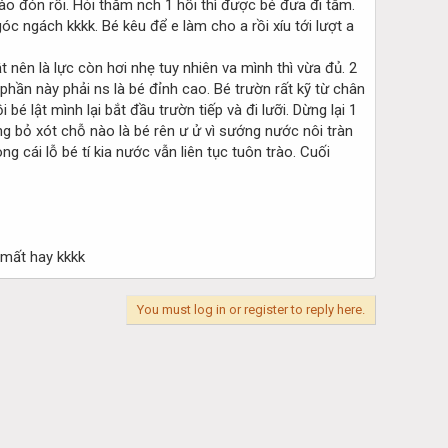
hào đón rồi. Hỏi thăm nch 1 hồi thì được bé đưa đi tắm.
c ngách kkkk. Bé kêu để e làm cho a rồi xíu tới lượt a
nên là lực còn hơi nhẹ tuy nhiên va mình thì vừa đủ. 2
phần này phải ns là bé đỉnh cao. Bé trườn rất kỹ từ chân
é lật mình lại bắt đầu trườn tiếp và đi lưỡi. Dừng lại 1
 bỏ xót chỗ nào là bé rên ư ử vì sướng nước nôi tràn
 cái lỗ bé tí kia nước vẫn liên tục tuôn trào. Cuối
 mất hay kkkk
You must log in or register to reply here.