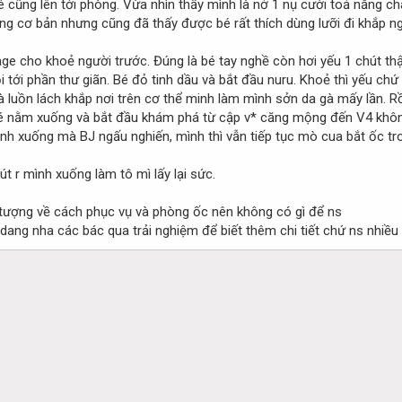
bé cũng lên tới phòng. Vừa nhìn thấy mình là nở 1 nụ cười toả nắng c
ng cơ bản nhưng cũng đã thấy được bé rất thích dùng lưỡi đi khắp ngó
 cho khoẻ người trước. Đúng là bé tay nghề còn hơi yếu 1 chút thật 
ới phần thư giãn. Bé đỏ tinh dầu và bắt đầu nuru. Khoẻ thì yếu chứ 
luồn lách khắp nơi trên cơ thể minh làm mình sởn da gà mấy lần. Rồi b
 bé nằm xuống và bắt đầu khám phá từ cập v* căng mộng đến V4 không
nh xuống mà BJ ngấu nghiến, mình thì vẫn tiếp tục mò cua bắt ốc trong
t r mình xuống làm tô mì lấy lại sức.
 tượng về cách phục vụ và phòng ốc nên không có gì để ns
ang nha các bác qua trải nghiệm để biết thêm chi tiết chứ ns nhiều