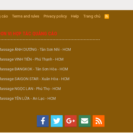
 cáo
Terms and rules
Privacy policy
Help
Trang chủ
R
S
S
ĐƠN VỊ HỢP TÁC QUẢNG CÁO
assage ÁNH DƯƠNG - Tân Sơn Nhì - HCM
assage VINH TIÊN - Phú Thạnh - HCM
assage BANGKOK - Tân Sơn Hòa - HCM
assage SAIGON STAR - Xuân Hòa - HCM
assage NGỌC LAN - Phú Thọ - HCM
assage TÊN LỬA - An Lạc - HCM