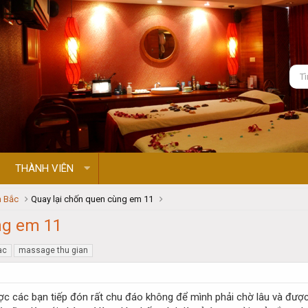
THÀNH VIÊN
 Bắc
Quay lại chốn quen cùng em 11
ng em 11
ac
massage thu gian
c các bạn tiếp đón rất chu đáo không để mình phải chờ lâu và được 