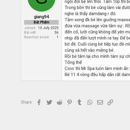
ngồi đợi bé lên thôi. Tầm 10p thì 
d
d
s
a
Trong bồn thì bé cũng làm vài đườ
t
t
nghe là thấy damdang r đó.
giang94
a
e
Tắm xong đk bé lên giường massage
r
Bát Phẩm
đứa vừa massage vừa tâm sự . Rồi t
t
Joined
10 July 2025
đến cổ, lưỡi cũng không để yên mà 
Bài viết
56
e
Reaction score
1
nhịp đã đến lượt mình ra tay. Để
r
bờ đê. Cuối cùng bé tiếp tục đè mì
cùng xả hết vào miệng bé.
Rồi bé tắm lại cho mình tâm sự chú
Tổng thể
Csvc thì Mr Spa luôn làm mình ấn
Bé 11 4 vòng đều hấp dẫn rất damd
Facebook
Twitter
Reddit
Pinterest
Tumblr
WhatsApp
Email
Link
Share: