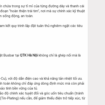
n chứa trong sự tỉ mỉ của từng đường dây và thanh cái
i đoạn "hoàn thiện trái tim", nơi mà sự chính xác kỹ thuật
n sống động, an toàn.
am kết quy trình lắp đặt tuân thủ nghiêm ngặt các tiêu
đặt Busbar tại
QTK Hà Nội
không chỉ là ghép nối mà là
u), với độ dẫn điện cao và khả năng tản nhiệt tối ưu.
tính toán không chỉ đáp ứng dòng định mức mà còn phải
ảo tính bền vững của tủ.
 độ chính xác tuyệt đối và góc uốn tiêu chuẩn (tránh
in-Plating) nếu cần, để giảm thiểu điện trở tiếp xúc, từ