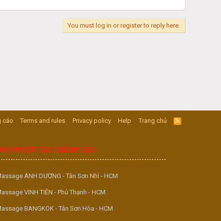
You must log in or register to reply here.
 cáo
Terms and rules
Privacy policy
Help
Trang chủ
R
S
S
ĐƠN VỊ HỢP TÁC QUẢNG CÁO
assage ÁNH DƯƠNG - Tân Sơn Nhì - HCM
assage VINH TIÊN - Phú Thạnh - HCM
assage BANGKOK - Tân Sơn Hòa - HCM