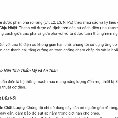
i được phân pha rõ ràng (L1, L2, L3, N, PE) theo màu sắc và ký hiệu
Chịu Nhiệt:
Thanh cái được cố định trên các sứ cách điện (Insulators)
ng cách giữa các pha và giữa pha với vỏ tủ được tuân thủ nghiêm n
ối với các tủ điện có không gian hạn chế, chúng tôi sử dụng ống co
n các thanh cái, tăng cường an toàn chống chạm chập do vật lạ hoặ
Tạo Nên Tính Thẩm Mỹ và An Toàn
 dẫn điện là hệ thống mạch máu mang năng lượng đến mọi thiết bị. Qu
 thuật cơ điện.
t Đấu Nối
ẫn Chất Lượng:
Chúng tôi chỉ sử dụng dây dẫn có nguồn gốc rõ ràng, đ
 dây dẫn, đảm bảo độ sụt áp nằm trong giới hạn cho phép.