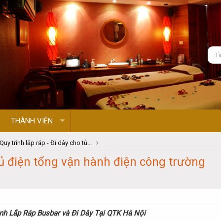
THÀNH VIÊN
Quy trình lắp ráp - Đi dây cho tủ...
 tủ điện tổng vận hành điện công trường
rình Lắp Ráp Busbar và Đi Dây Tại QTK Hà Nội