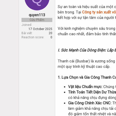
d
d
s
a
Sự an toàn và hiệu suất của một 
t
t
bên trong. Tại
Công ty sản xuất vỏ
quyen113
a
e
kết hợp với sự tận tâm của người 
r
Cửu Phẩm
t
Joined
Với kinh nghiệm chuyên sâu trong
17 October 2025
e
Bài viết
20
chuẩn cao nhất, đảm bảo tính thẩm 
r
Reaction score
0
I. Sức Mạnh Của Dòng Điện: Lắp 
Thanh cái (Busbar) là xương sống c
một quy trình kỹ thuật cao cấp.
1. Lựa Chọn và Gia Công Thanh Cá
Vật liệu Chuẩn mực:
Chúng t
Tính Toán Tiết Diện Dư Thừa
có khả năng chịu đựng dòng 
Gia Công Chính Xác CNC:
Th
làm giảm khả năng chịu tải c
đó giảm tổn thất nhiệt và n