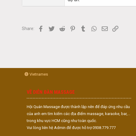
Facebook
Twitter
Reddit
Pinterest
Tumblr
WhatsApp
Email
Link
Share:
Vietnames
VỀ DIỄN ĐÀN MASSAGE
Hội Quán Massage được thành lập nên để đáp ứng nhu cầu
của anh em tìm kiếm các địa điểm massage, karaoke, bar,...
trong khu vực HCM cũng như toàn quốc.
Vui lòng liên hệ Admin để được hỗ trợ 0938.779.777