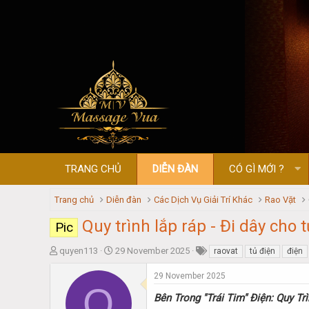
TRANG CHỦ
DIỄN ĐÀN
CÓ GÌ MỚI ?
Trang chủ
Diễn đàn
Các Dịch Vụ Giải Trí Khác
Rao Vặt
Quy trình lắp ráp - Đi dây cho
Pic
T
S
quyen113
29 November 2025
raovat
tủ điện
điện
h
t
r
a
29 November 2025
Q
e
r
Bên Trong "Trái Tim" Điện: Quy T
a
t