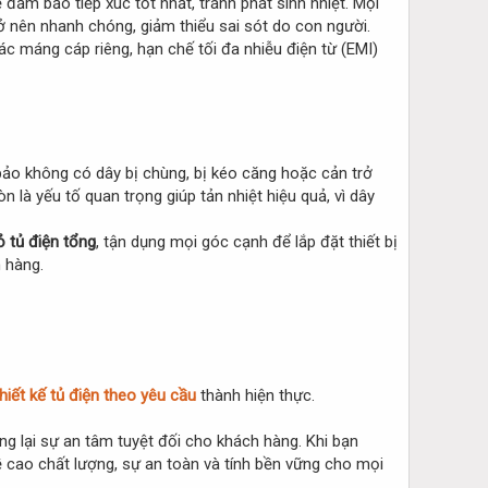
ảm bảo tiếp xúc tốt nhất, tránh phát sinh nhiệt. Mọi
rở nên nhanh chóng, giảm thiểu sai sót do con người.
các máng cáp riêng, hạn chế tối đa nhiễu điện từ (EMI)
ảo không có dây bị chùng, bị kéo căng hoặc cản trở
 là yếu tố quan trọng giúp tản nhiệt hiệu quả, vì dây
ỏ tủ điện tổng
, tận dụng mọi góc cạnh để lắp đặt thiết bị
h hàng.
thiết kế tủ điện theo yêu cầu
thành hiện thực.
ng lại sự an tâm tuyệt đối cho khách hàng. Khi bạn
ề cao chất lượng, sự an toàn và tính bền vững cho mọi