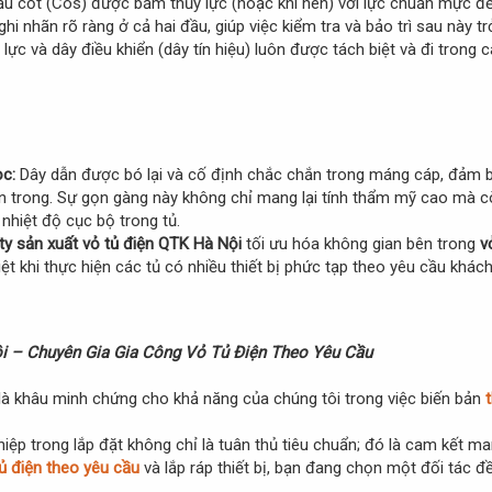
u cốt (Cos) được bấm thủy lực (hoặc khí nén) với lực chuẩn mực để đ
i nhãn rõ ràng ở cả hai đầu, giúp việc kiểm tra và bảo trì sau này t
ực và dây điều khiển (dây tín hiệu) luôn được tách biệt và đi trong 
c:
Dây dẫn được bó lại và cố định chắc chắn trong máng cáp, đảm b
n trong. Sự gọn gàng này không chỉ mang lại tính thẩm mỹ cao mà còn
nhiệt độ cục bộ trong tủ.
ty sản xuất vỏ tủ điện QTK Hà Nội
tối ưu hóa không gian bên trong
v
ệt khi thực hiện các tủ có nhiều thiết bị phức tạp theo yêu cầu khác
Nội – Chuyên Gia Gia Công Vỏ Tủ Điện Theo Yêu Cầu
y là khâu minh chứng cho khả năng của chúng tôi trong việc biến bản
iệp trong lắp đặt không chỉ là tuân thủ tiêu chuẩn; đó là cam kết ma
ủ điện theo yêu cầu
và lắp ráp thiết bị, bạn đang chọn một đối tác đ