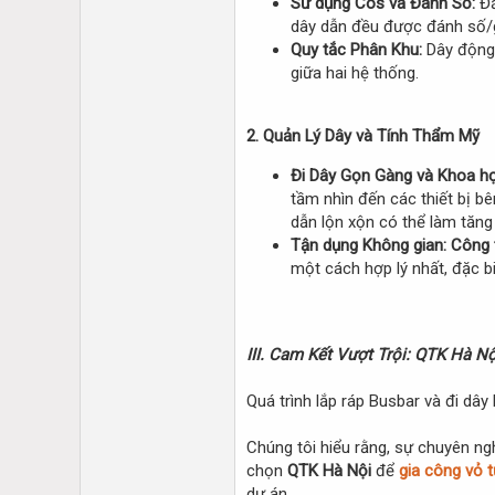
Sử dụng Cos và Đánh Số:
Đầ
dây dẫn đều được đánh số/gh
Quy tắc Phân Khu:
Dây động l
giữa hai hệ thống.
2. Quản Lý Dây và Tính Thẩm Mỹ
Đi Dây Gọn Gàng và Khoa họ
tầm nhìn đến các thiết bị bê
dẫn lộn xộn có thể làm tăng 
Tận dụng Không gian:
Công 
một cách hợp lý nhất, đặc bi
III. Cam Kết Vượt Trội: QTK Hà 
Quá trình lắp ráp Busbar và đi dâ
Chúng tôi hiểu rằng, sự chuyên ngh
chọn
QTK Hà Nội
để
gia công vỏ t
dự án.