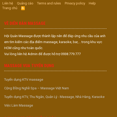
Liên hệ
Quảng cáo
Terms and rules
Privacy policy
Help
Trang chủ
R
S
S
VỀ DIỄN ĐÀN MASSAGE
Hội Quán Massage được thành lập nên để đáp ứng nhu cầu của anh
em tìm kiếm các địa điểm massage, karaoke, bar,... trong khu vực
HCM cũng như toàn quốc.
Vui lòng liên hệ Admin để được hỗ trợ 0938.779.777
MASSAGE VUA TUYỂN DỤNG
Tuyển dụng KTV massage
Cộng Đồng Nghề Spa – Massage Việt Nam
Tuyển dụng KTV, Thu Ngân, Quản Lý - Massage, Nhà Hàng, Karaoke
Việc Làm Massage