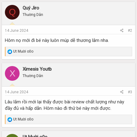
Quý Jiro
Q
Thường Dân
14 June 2024
#2
Hôm nọ mới đi bé này luôn múp dễ thương lắm nha.
R
Ut Mười o0o
e
a
c
Ximesis Youtb
X
t
i
Thường Dân
o
n
s
14 June 2024
#3
:
Lâu lắm rồi mới lại thấy được bài review chất lượng như này
đầy đủ và hấp dẫn. Hôm nào đi thử bé này mới được.
R
Ut Mười o0o
e
a
c
Ut Mười o0o