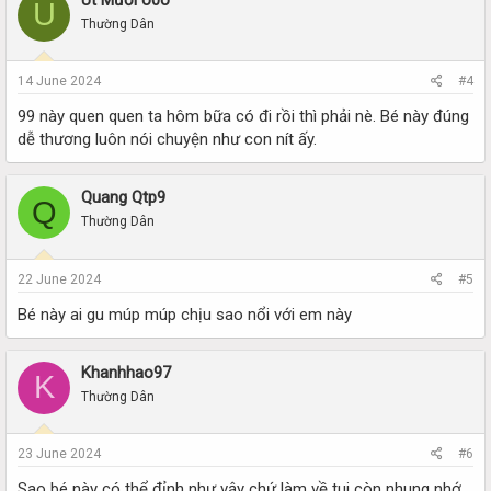
U
t
i
Thường Dân
o
n
s
14 June 2024
#4
:
99 này quen quen ta hôm bữa có đi rồi thì phải nè. Bé này đúng
dễ thương luôn nói chuyện như con nít ấy.
Quang Qtp9
Q
Thường Dân
22 June 2024
#5
Bé này ai gu múp múp chịu sao nổi với em này
Khanhhao97
K
Thường Dân
23 June 2024
#6
Sao bé này có thể đỉnh như vậy chứ làm về tui còn nhung nhớ