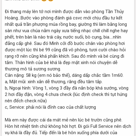
Đi thang máy lên tớ nơi mình được dẫn vào phòng Tần Thủy
Hoàng...Bước vào phòng đánh giá csvc mới chịu đầu tư kết
nhất quả trần phượng múa rồng bay, giường thì làm bằng long
sàn như vua chúa nằm ngày xưa tiếng nhạc chill chill nghe hay
phết, trên bàn là nào trái cây, nước suối, bò cụng, bia....nhìn
đẳng cấp ghê. Sau đó Mình cởi đồ bước chân vào phòng hơi
được một lúc thì bé 99 cũng đã vô phòng, tươi cười chào hỏi
rạng rỡ nên cũng khá phấn khích. Sau đó mình và bé cùng đi
tắm. Thân hình của bé khá là đẹp mặt xinh nói chuyện dễ
thương mô tả sương sương.
Cân nặng: 58 kg (em nó bảo thế), dáng dấp chắc tầm 1m60.
a, Mặt mũi: xinh xắn dễ thương, răng đều tăm tắp.
b, Ngoại hình: Vòng 1, vòng 3 đầy đà nắn bóp khá sướng, vòng
2 hơi đầy đặn, vòng 4 chưa check (lúc định check thì tụt hứng
nên đếch check nữa)
c, Service: phải nói là đỉnh cao của chất lượng
Mà em này được cái da mát mẻ nên lúc bé trườn cũng phê.
Hôn hit nhiệt tình chứ không hời hợt. Đi gói Full Service nên dịch
vụ khá là đầy đủ. Tiếp đến là bé hôn xuống phía dưới của