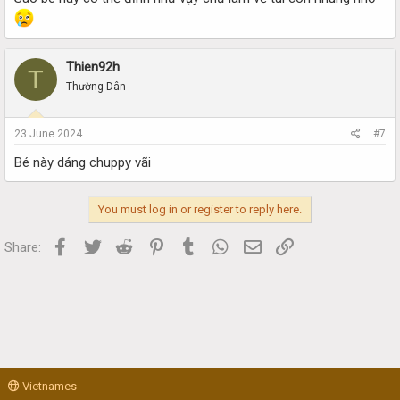
Thien92h
T
Thường Dân
23 June 2024
#7
Bé này dáng chuppy vãi
You must log in or register to reply here.
Facebook
Twitter
Reddit
Pinterest
Tumblr
WhatsApp
Email
Link
Share:
Vietnames