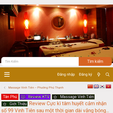
Đăng nhập
Đăng ký
Massage Vinh Tiên – Phường Phú Thạnh
Tân Phú
Review KTV
Massage Vinh Tiên
Review Cực kì tâm huyết cảm nhận
Giới Thiệu
số 99 Vinh Tiên sau một thời gian dài vắng bóng...