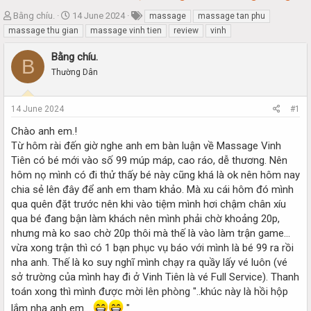
T
S
Bằng chíu.
14 June 2024
massage
massage tan phu
h
t
massage thu gian
massage vinh tien
review
vinh
r
a
e
r
Bằng chíu.
B
a
t
Thường Dân
d
d
s
a
t
t
14 June 2024
#1
a
e
r
Chào anh em.!
t
Từ hôm rài đến giờ nghe anh em bàn luận về Massage Vinh
e
Tiên có bé mới vào số 99 múp máp, cao ráo, dễ thương. Nên
r
hôm nọ mình có đi thử thấy bé này cũng khá là ok nên hôm nay
chia sẻ lên đây để anh em tham khảo. Mà xu cái hôm đó mình
qua quên đặt trước nên khi vào tiệm mình hơi chậm chân xíu
qua bé đang bận làm khách nên mình phải chờ khoảng 20p,
nhưng mà ko sao chờ 20p thôi mà thế là vào làm trận game...
vừa xong trận thì có 1 bạn phục vụ báo với mình là bé 99 ra rồi
nha anh. Thế là ko suy nghĩ mình chạy ra quầy lấy vé luôn (vé
sở trường của mình hay đi ở Vinh Tiên là vé Full Service). Thanh
toán xong thì mình được mời lên phòng "..khúc này là hồi hộp
lắm nha anh em...
"