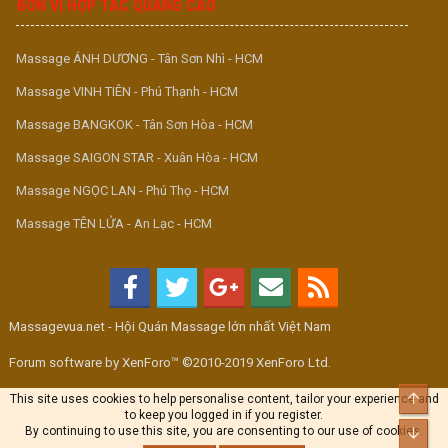
ĐƠN VỊ HỢP TÁC QUẢNG CÁO
Massage ÁNH DƯƠNG - Tân Sơn Nhì - HCM
Massage VINH TIÊN - Phú Thạnh - HCM
Massage BANGKOK - Tân Sơn Hòa - HCM
Massage SAIGON STAR - Xuân Hòa - HCM
Massage NGỌC LAN - Phú Thọ - HCM
Massage TÊN LỬA - An Lạc - HCM
Massagevua.net - Hội Quán Massage lớn nhất Việt Nam
Forum software by XenForo™ ©2010-2019 XenForo Ltd.
Top
This site uses cookies to help personalise content, tailor your experience and
to keep you logged in if you register.
By continuing to use this site, you are consenting to our use of cookies.
Bott