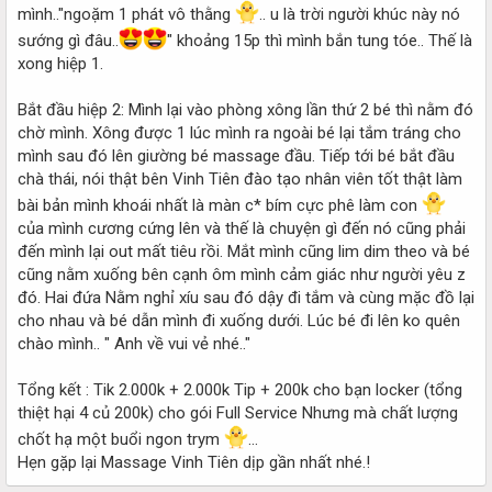
mình.."ngoặm 1 phát vô thằng
.. u là trời người khúc này nó
sướng gì đâu..
" khoảng 15p thì mình bắn tung tóe.. Thế là
xong hiệp 1.
Bắt đầu hiệp 2: Mình lại vào phòng xông lần thứ 2 bé thì nằm đó
chờ mình. Xông được 1 lúc mình ra ngoài bé lại tắm tráng cho
mình sau đó lên giường bé massage đầu. Tiếp tới bé bắt đầu
chà thái, nói thật bên Vinh Tiên đào tạo nhân viên tốt thật làm
bài bản mình khoái nhất là màn c* bím cực phê làm con
của mình cương cứng lên và thế là chuyện gì đến nó cũng phải
đến mình lại out mất tiêu rồi. Mắt mình cũng lim dim theo và bé
cũng nằm xuống bên cạnh ôm mình cảm giác như người yêu z
đó. Hai đứa Nằm nghỉ xíu sau đó dậy đi tắm và cùng mặc đồ lại
cho nhau và bé dẫn mình đi xuống dưới. Lúc bé đi lên ko quên
chào mình.. " Anh về vui vẻ nhé.."
Tổng kết : Tik 2.000k + 2.000k Tip + 200k cho bạn locker (tổng
thiệt hại 4 củ 200k) cho gói Full Service Nhưng mà chất lượng
chốt hạ một buổi ngon trym
...
Hẹn gặp lại Massage Vinh Tiên dịp gần nhất nhé.!