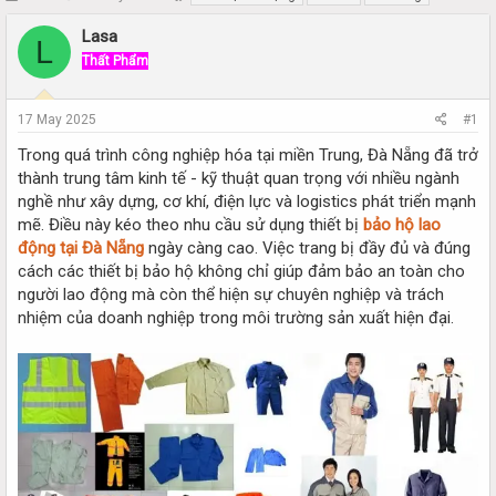
h
t
r
a
Lasa
L
e
r
Thất Phẩm
a
t
d
d
s
a
17 May 2025
#1
t
t
a
e
Trong quá trình công nghiệp hóa tại miền Trung, Đà Nẵng đã trở
r
thành trung tâm kinh tế - kỹ thuật quan trọng với nhiều ngành
t
nghề như xây dựng, cơ khí, điện lực và logistics phát triển mạnh
e
mẽ. Điều này kéo theo nhu cầu sử dụng thiết bị
bảo hộ lao
r
động tại Đà Nẵng
ngày càng cao. Việc trang bị đầy đủ và đúng
cách các thiết bị bảo hộ không chỉ giúp đảm bảo an toàn cho
người lao động mà còn thể hiện sự chuyên nghiệp và trách
nhiệm của doanh nghiệp trong môi trường sản xuất hiện đại.