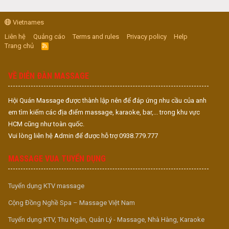
Vietnames
Liên hệ
Quảng cáo
Terms and rules
Privacy policy
Help
Trang chủ
R
S
S
VỀ DIỄN ĐÀN MASSAGE
Hội Quán Massage được thành lập nên để đáp ứng nhu cầu của anh
em tìm kiếm các địa điểm massage, karaoke, bar,... trong khu vực
HCM cũng như toàn quốc.
Vui lòng liên hệ Admin để được hỗ trợ 0938.779.777
MASSAGE VUA TUYỂN DỤNG
Tuyển dụng KTV massage
Cộng Đồng Nghề Spa – Massage Việt Nam
Tuyển dụng KTV, Thu Ngân, Quản Lý - Massage, Nhà Hàng, Karaoke