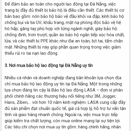
Để đảm bảo an toàn cho người lao động tại Đà Nẵng, việc
trang bị đầy đủ thiết bị bảo hộ là điều cần thiết. Các thiết bị cơ
bản bao gồm: nón bảo hộ bảo vệ đầu khỏi va đập; kính bảo hộ
chống bụi và tia UV; khẩu trang, mặt nạ phòng độc bảo vệ hệ
hô hấp; găng tay phù hợp với từng ngành nghề; giày bảo hộ
chống đinh, trơn trượt; quần áo bảo hộ ngăn tiếp xúc hóa chất,
lửa; và các thiết bị PPE khác như đai an toàn, bịt tai, tấm chắn
mặt. Những thiết bị này góp phần quan trọng trong việc giảm
thiểu rủi ro tai nạn lao động.
3. Nơi mua bảo hộ lao động tại Đà Nẵng uy tín
Nhiều cá nhân và doanh nghiệp đang băn khoăn lựa chọn địa
chỉ mua bảo hộ lao động uy tín tại Đà Nẵng. Một trong những
lựa chọn đáng tin cậy là Bảo hộ lao động LASA – đơn vị phân
phối chính hãng các thương hiệu nổi tiếng như 3M, Jogger,
Hans, Ziben,… với hơn 10 năm kinh nghiệm. LASA cung cấp đầy
đủ sản phẩm đạt chuẩn quốc tế, giá cả hợp lý, hỗ trợ tư vấn tận
tình và giao hàng nhanh chóng. Ngoài ra, việc mua trực tiếp
giúp kiểm tra chất lượng, còn mua online mang lại sự tiện lợi.
Các tiêu chí chọn nơi mua uy tín gồm: hàng chính hãng, nhân