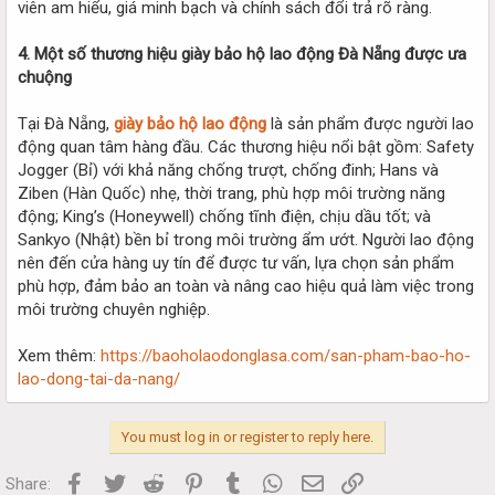
viên am hiểu, giá minh bạch và chính sách đổi trả rõ ràng.
4. Một số thương hiệu giày bảo hộ lao động Đà Nẵng được ưa
chuộng
Tại Đà Nẵng,
giày bảo hộ lao động
là sản phẩm được người lao
động quan tâm hàng đầu. Các thương hiệu nổi bật gồm: Safety
Jogger (Bỉ) với khả năng chống trượt, chống đinh; Hans và
Ziben (Hàn Quốc) nhẹ, thời trang, phù hợp môi trường năng
động; King’s (Honeywell) chống tĩnh điện, chịu dầu tốt; và
Sankyo (Nhật) bền bỉ trong môi trường ẩm ướt. Người lao động
nên đến cửa hàng uy tín để được tư vấn, lựa chọn sản phẩm
phù hợp, đảm bảo an toàn và nâng cao hiệu quả làm việc trong
môi trường chuyên nghiệp.
Xem thêm:
https://baoholaodonglasa.com/san-pham-bao-ho-
lao-dong-tai-da-nang/
You must log in or register to reply here.
Facebook
Twitter
Reddit
Pinterest
Tumblr
WhatsApp
Email
Link
Share: