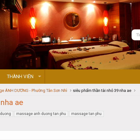
THÀNH VIÊN
e ÁNH DƯƠNG - Phường Tân Sơn Nhì
siêu phẩm thần tài nhỏ 39 nha ae
 nha ae
 duong
massage anh duong tan phu
massage tan phu