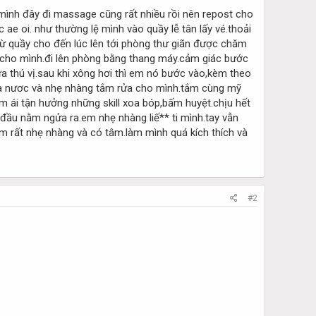
mình đây đi massage cũng rất nhiều rồi nên repost cho
ae oi. như thường lệ mình vào quầy lễ tân lấy vé.thoải
.từ quầy cho đến lúc lên tới phòng thư giãn được chăm
g cho mình.đi lên phòng bằng thang máy.cảm giác bước
a thú vị.sau khi xông hơi thì em nó bước vào,kèm theo
 pha nươc và nhẹ nhàng tắm rửa cho mình.tắm cùng mỹ
m ái tận hưởng những skill xoa bóp,bấm huyệt.chịu hết
 đầu nằm ngửa ra.em nhẹ nhàng liế** ti mình.tay vẫn
àm rất nhẹ nhàng và có tâm.làm mình quá kích thích và
#2