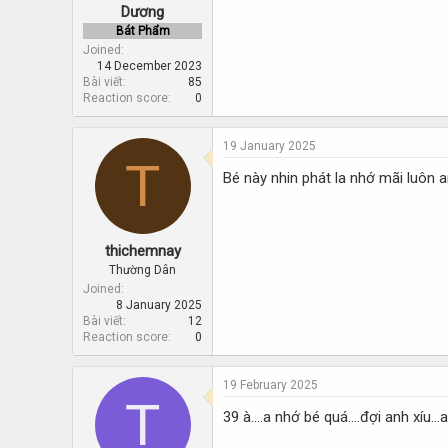
Dương
Bát Phẩm
Joined
14 December 2023
Bài viết
85
Reaction score
0
19 January 2025
T
Bé này nhin phát la nhớ mãi luôn 
thichemnay
Thường Dân
Joined
8 January 2025
Bài viết
12
Reaction score
0
19 February 2025
T
39 à....a nhớ bé quá....đợi anh xíu..