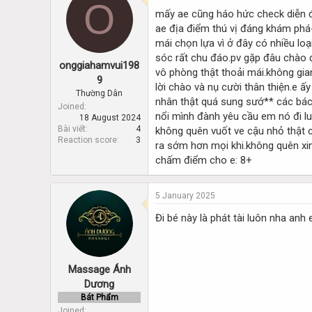
O
d
d
mấy ae cũng háo hức check diễn đà
s
a
ae địa điểm thú vị đáng khám phá-
t
t
a
e
mái chọn lựa vì ở đây có nhiều lo
r
sóc rất chu đáo.pv gặp đâu chào đ
onggiahamvui198
t
vô phòng thật thoải mái.không gia
e
9
lời chào và nụ cười thân thiện.e 
r
Thường Dân
nhân thật quá sung sướ** các bác 
Joined
nổi mình đành yêu cầu em nó đi lu
18 August 2024
Bài viết
4
không quên vuốt ve cậu nhỏ thật c
Reaction score
3
ra sớm hơn mọi khi.không quên xin
chấm điểm cho e: 8+
5 January 2025
Đi bé này là phát tài luôn nha anh
Massage Ánh
Dương
Bát Phẩm
Joined