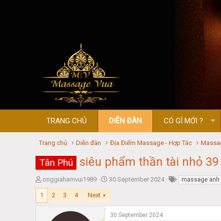
TRANG CHỦ
DIỄN ĐÀN
CÓ GÌ MỚI ?
Trang chủ
Diễn đàn
Địa Điểm Massage - Hợp Tác
Massag
siêu phẩm thần tài nhỏ 39
Tân Phú
T
S
onggiahamvui1989
30 September 2024
massage anh
h
t
1
2
3
4
Next
r
a
e
r
a
t
30 September 2024