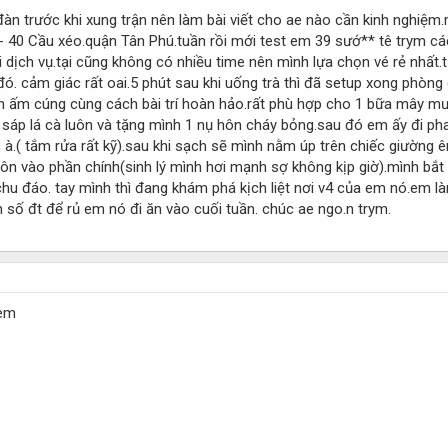
n trước khi xung trận nên làm bài viết cho ae nào cần kinh nghiệm.
 40 Cầu xéo.quận Tân Phú.tuần rồi mới test em 39 sướ** tê trym các 
ại dịch vụ.tại cũng không có nhiều time nên mình lựa chọn vé rẻ nhất
ó. cảm giác rất oai.5 phút sau khi uống trà thì đã setup xong phòn
n ấm cúng cùng cách bài trí hoàn hảo.rất phù hợp cho 1 bữa mây mư
ấy sáp lá cà luôn và tặng mình 1 nụ hôn cháy bỏng.sau đó em ấy đi
à.( tắm rửa rất kỹ).sau khi sạch sẽ mình nằm úp trên chiếc giường ê
ôn vào phần chính(sinh lý mình hơi mạnh sợ không kịp giờ).mình bắt
hu đáo. tay mình thì đang khám phá kịch liệt nơi v4 của em nó.em l
 số đt để rủ em nó đi ăn vào cuối tuần. chúc ae ngo.n trym.
 em