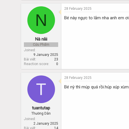
28 February 2025
N
Bé này ngực to lắm nha anh em ơi
Nà níiii
Cửu Phẩm
Joined
9 January 2025
Bài viết
23
Reaction score
0
28 February 2025
T
Bé nỳ thì múp quá rồi.húp xúp xùm 
tuantutap
Thường Dân
Joined
2 January 2025
Bài viết
14