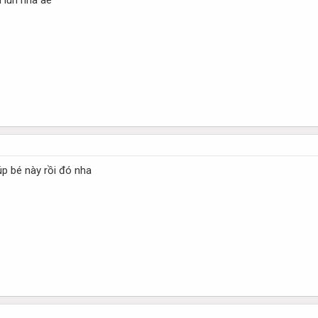
i lun nha ae
húp bé này rồi đó nha