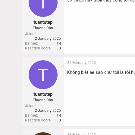
T
39 thì bé này thoii thấy cũng tới ná
tuantutap
Thường Dân
Joined
2 January 2025
Bài viết
14
Reaction score
0
22 February 2025
T
Không biêt ae sao chứ toii la tôi 
tuantutap
Thường Dân
Joined
2 January 2025
Bài viết
14
Reaction score
0
23 February 2025