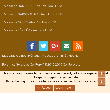
Massage BANGKOK - Tân Sơn Hòa - HCM
Massage SAIGON STAR - Xuân Hòa - HCM
Massage NGỌC LAN - Phú Thọ - HCM
Massage TÊN LỬA - An Lạc - HCM
Massagevua.net - Hội Quán Massage lớn nhất Việt Nam
Forum software by XenForo™ ©2010-2019 XenForo Ltd.
Top
This site uses cookies to help personalise content, tailor your experience and
to keep you logged in if you register.
By continuing to use this site, you are consenting to our use of cookies.
Bott
Accept
Learn more...