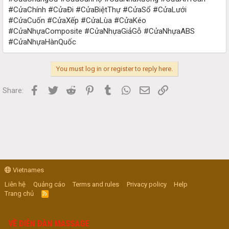
#CửaChính #CửaĐi #CửaBiệtThự #CửaSổ #CửaLưới
#CửaCuốn #CửaXếp #CửaLùa #CửaKéo
#CửaNhựaComposite #CửaNhựaGiảGỗ #CửaNhựaABS
#CửaNhựaHànQuốc
You must log in or register to reply here.
Facebook
Twitter
Reddit
Pinterest
Tumblr
WhatsApp
Email
Link
Share:
Vietnames
Liên hệ
Quảng cáo
Terms and rules
Privacy policy
Help
Trang chủ
R
S
S
VỀ DIỄN ĐÀN MASSAGE