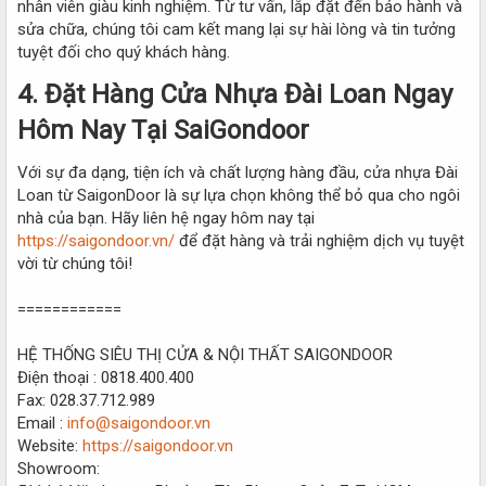
nhân viên giàu kinh nghiệm. Từ tư vấn, lắp đặt đến bảo hành và
sửa chữa, chúng tôi cam kết mang lại sự hài lòng và tin tưởng
tuyệt đối cho quý khách hàng.
4. Đặt Hàng Cửa Nhựa Đài Loan Ngay
Hôm Nay Tại SaiGondoor​
Với sự đa dạng, tiện ích và chất lượng hàng đầu, cửa nhựa Đài
Loan từ SaigonDoor là sự lựa chọn không thể bỏ qua cho ngôi
nhà của bạn. Hãy liên hệ ngay hôm nay tại
https://saigondoor.vn/
để đặt hàng và trải nghiệm dịch vụ tuyệt
vời từ chúng tôi!
============
HỆ THỐNG SIÊU THỊ CỬA & NỘI THẤT SAIGONDOOR
Điện thoại : 0818.400.400
Fax: 028.37.712.989
Email :
info@saigondoor.vn
Website:
https://saigondoor.vn
Showroom: