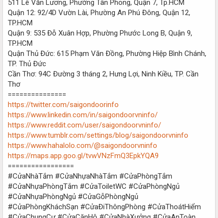
511 Lê Văn Lương, Phường Tân Phong, Quận 7, Tp.HCM
Quận 12: 92/4D Vườn Lài, Phường An Phú Đông, Quận 12,
TP.HCM
Quận 9: 535 Đỗ Xuân Hợp, Phường Phước Long B, Quận 9,
TP.HCM
Quận Thủ Đức: 615 Phạm Văn Đồng, Phường Hiệp Bình Chánh,
TP. Thủ Đức
Cần Thơ: 94C Đường 3 tháng 2, Hưng Lợi, Ninh Kiều, TP. Cần
Thơ
===============
https://twitter.com/saigondoorinfo
https://www.linkedin.com/in/saigondoorvninfo/
https://www.reddit.com/user/saigondoorvninfo/
https://www.tumblr.com/settings/blog/saigondoorvninfo
https://www.hahalolo.com/@saigondoorvninfo
https://maps.app.goo.gl/tvwVNzFmQ3EpkYQA9
=================
#CửaNhàTắm #CửaNhựaNhàTắm #CửaPhòngTắm
#CửaNhựaPhòngTắm #CửaToiletWC #CửaPhòngNgủ
#CửaNhựaPhòngNgủ #CửaGỗPhòngNgủ
#CửaPhòngKháchSạn #CửaĐiThôngPhòng #CửaThoátHiểm
#CửaChungCư #CửaCănHộ #CửaNhàXưởng #CửaAnToàn