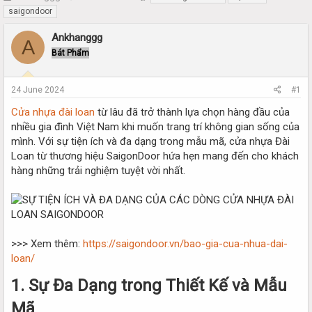
h
t
saigondoor
r
a
e
r
Ankhanggg
A
a
t
Bát Phẩm
d
d
s
a
t
t
24 June 2024
#1
a
e
r
Cửa nhựa đài loan
từ lâu đã trở thành lựa chọn hàng đầu của
t
nhiều gia đình Việt Nam khi muốn trang trí không gian sống của
e
mình. Với sự tiện ích và đa dạng trong mẫu mã, cửa nhựa Đài
r
Loan từ thương hiệu SaigonDoor hứa hẹn mang đến cho khách
hàng những trải nghiệm tuyệt vời nhất.
>>> Xem thêm:
https://saigondoor.vn/bao-gia-cua-nhua-dai-
loan/
1. Sự Đa Dạng trong Thiết Kế và Mẫu
Mã​