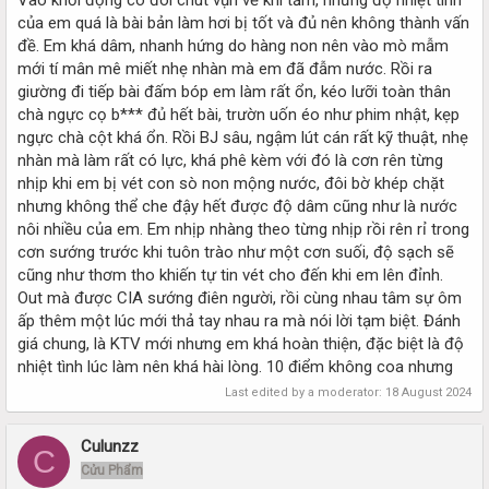
của em quá là bài bản làm hơi bị tốt và đủ nên không thành vấn
đề. Em khá dâm, nhanh hứng do hàng non nên vào mò mẫm
mới tí mân mê miết nhẹ nhàn mà em đã đẫm nước. Rồi ra
giường đi tiếp bài đấm bóp em làm rất ổn, kéo lưỡi toàn thân
chà ngực cọ b*** đủ hết bài, trườn uốn éo như phim nhật, kẹp
ngực chà cột khá ổn. Rồi BJ sâu, ngậm lút cán rất kỹ thuật, nhẹ
nhàn mà làm rất có lực, khá phê kèm với đó là cơn rên từng
nhịp khi em bị vét con sò non mộng nước, đôi bờ khép chặt
nhưng không thể che đậy hết được độ dâm cũng như là nước
nôi nhiều của em. Em nhịp nhàng theo từng nhịp rồi rên rỉ trong
cơn sướng trước khi tuôn trào như một cơn suối, độ sạch sẽ
cũng như thơm tho khiến tự tin vét cho đến khi em lên đỉnh.
Out mà được CIA sướng điên người, rồi cùng nhau tâm sự ôm
ấp thêm một lúc mới thả tay nhau ra mà nói lời tạm biệt. Đánh
giá chung, là KTV mới nhưng em khá hoàn thiện, đặc biệt là độ
nhiệt tình lúc làm nên khá hài lòng. 10 điểm không coa nhưng
Last edited by a moderator:
18 August 2024
Culunzz
C
Cửu Phẩm