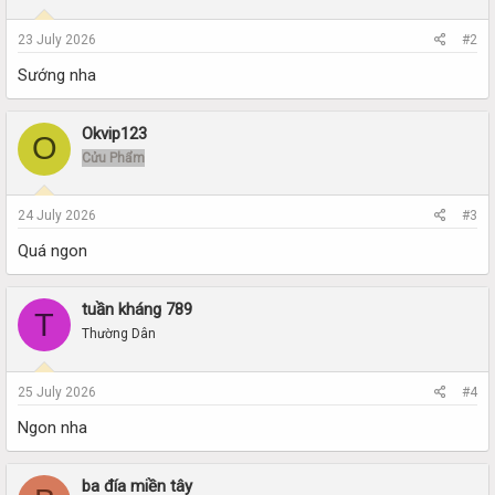
23 July 2026
#2
Sướng nha
Okvip123
O
Cửu Phẩm
24 July 2026
#3
Quá ngon
tuần kháng 789
T
Thường Dân
25 July 2026
#4
Ngon nha
ba đía miền tây