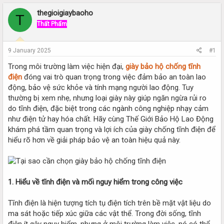
r
a
e
r
thegioigiaybaoho
T
a
t
Thất Phẩm
d
d
s
a
t
t
9 January 2025
#1
a
e
r
Trong môi trường làm việc hiện đại,
giày bảo hộ chống tĩnh
t
điện
đóng vai trò quan trọng trong việc đảm bảo an toàn lao
e
động, bảo vệ sức khỏe và tính mạng người lao động. Tuy
r
thường bị xem nhẹ, nhưng loại giày này giúp ngăn ngừa rủi ro
do tĩnh điện, đặc biệt trong các ngành công nghiệp nhạy cảm
như điện tử hay hóa chất. Hãy cùng Thế Giới Bảo Hộ Lao Động
khám phá tầm quan trọng và lợi ích của giày chống tĩnh điện để
hiểu rõ hơn về giải pháp bảo vệ an toàn hiệu quả này.
1. Hiểu về tĩnh điện và mối nguy hiểm trong công việc
Tĩnh điện là hiện tượng tích tụ điện tích trên bề mặt vật liệu do
ma sát hoặc tiếp xúc giữa các vật thể. Trong đời sống, tĩnh
điện ít gây nguy hiểm, nhưng ở môi trường làm việc, nó có thể