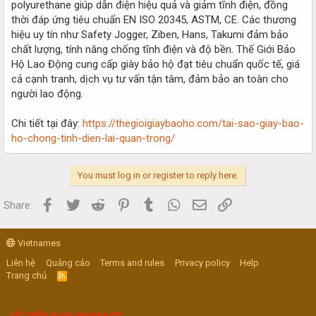
polyurethane giúp dẫn điện hiệu quả và giảm tĩnh điện, đồng
thời đáp ứng tiêu chuẩn EN ISO 20345, ASTM, CE. Các thương
hiệu uy tín như Safety Jogger, Ziben, Hans, Takumi đảm bảo
chất lượng, tính năng chống tĩnh điện và độ bền. Thế Giới Bảo
Hộ Lao Động cung cấp giày bảo hộ đạt tiêu chuẩn quốc tế, giá
cả cạnh tranh, dịch vụ tư vấn tận tâm, đảm bảo an toàn cho
người lao động.
Chi tiết tại đây:
https://thegioigiaybaoho.com/tai-sao-giay-bao-
ho-chong-tinh-dien-lai-quan-trong/
You must log in or register to reply here.
Facebook
Twitter
Reddit
Pinterest
Tumblr
WhatsApp
Email
Link
Share:
Vietnames
Liên hệ
Quảng cáo
Terms and rules
Privacy policy
Help
Trang chủ
R
S
S