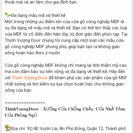
thoải mái và an tâm cho gia đình bạn.
Đa dạng mẫu mã và thiết kế
Một trong những ưu điểm lớn của cửa gỗ công nghiệp MDF là
sự đa dạng về mẫu mã và thiết kế. Bạn có thể tìm thấy các loại
cửa MDF từ cổ điển đến hiện đại, từ đơn giản đến phức tạp. Tại
Thịnh Vượng Door chúng tôi cung cấp một loạt các mẫu cửa
gỗ công nghiệp MDF phong phú, giúp bạn tạo ra không gian
sống hoàn hảo theo ý muốn.
Cửa gỗ công nghiệp MDF không chỉ mang lại tính thẩm mỹ cao
mà còn đảm bảo sự bền vững và đa dạng về thiết kế. Hãy đến
với
Thịnh Vượng Door
để khám phá các sản phẩm cửa gỗ MDF
chất lượng và tìm kiếm sự lựa chọn hoàn hảo cho không gian
sống của bạn.
=================
𝐓𝐡𝐢𝐧𝐡𝐕𝐮𝐨𝐧𝐠𝐃𝐨𝐨𝐫 - 𝐗ƯỞ𝐧𝐠 𝐂Ử𝐚 𝐂𝐡Ố𝐧𝐠 𝐂𝐡Á𝐲, 𝐂Ử𝐚 𝐍𝐡À 𝐓Ắ𝐦,
𝐂Ử𝐚 𝐏𝐡Ò𝐧𝐠 𝐍𝐠Ủ
Địa chỉ: 92/4D Vườn Lài, An Phú Đông, Quận 12, Thành phố