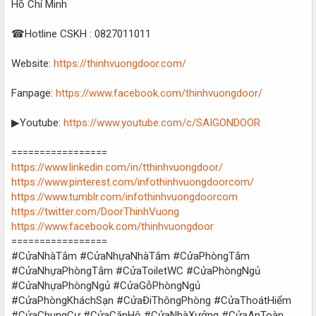
Hồ Chí Minh
☎Hotline CSKH : 0827011011
Website:
https://thinhvuongdoor.com/
Fanpage:
https://www.facebook.com/thinhvuongdoor/
▶Youtube:
https://www.youtube.com/c/SAIGONDOOR
=================
https://www.linkedin.com/in/tthinhvuongdoor/
https://www.pinterest.com/infothinhvuongdoorcom/
https://www.tumblr.com/infothinhvuongdoorcom
https://twitter.com/DoorThinhVuong
https://www.facebook.com/thinhvuongdoor
=================
#CửaNhàTắm #CửaNhựaNhàTắm #CửaPhòngTắm
#CửaNhựaPhòngTắm #CửaToiletWC #CửaPhòngNgủ
#CửaNhựaPhòngNgủ #CửaGỗPhòngNgủ
#CửaPhòngKháchSạn #CửaĐiThôngPhòng #CửaThoátHiểm
#CửaChungCư #CửaCănHộ #CửaNhàXưởng #CửaAnToàn