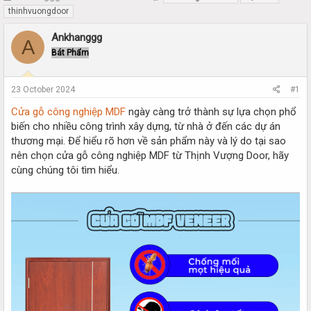
h
t
thinhvuongdoor
r
a
e
r
Ankhanggg
A
a
t
Bát Phẩm
d
d
s
a
t
t
23 October 2024
#1
a
e
r
Cửa gỗ công nghiệp MDF
ngày càng trở thành sự lựa chọn phổ
t
biến cho nhiều công trình xây dựng, từ nhà ở đến các dự án
e
thương mại. Để hiểu rõ hơn về sản phẩm này và lý do tại sao
r
nên chọn cửa gỗ công nghiệp MDF từ Thịnh Vượng Door, hãy
cùng chúng tôi tìm hiểu.