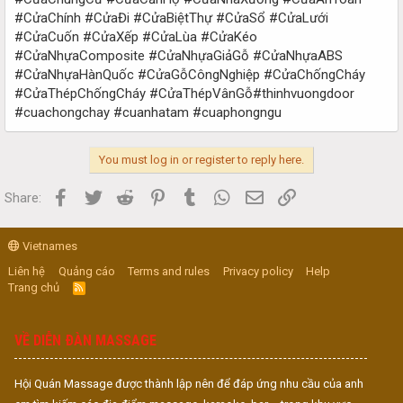
#CửaChính #CửaĐi #CửaBiệtThự #CửaSổ #CửaLưới
#CửaCuốn #CửaXếp #CửaLùa #CửaKéo
#CửaNhựaComposite #CửaNhựaGiảGỗ #CửaNhựaABS
#CửaNhựaHànQuốc #CửaGỗCôngNghiệp #CửaChốngCháy
#CửaThépChốngCháy #CửaThépVânGỗ#thinhvuongdoor
#cuachongchay #cuanhatam #cuaphongngu
You must log in or register to reply here.
Facebook
Twitter
Reddit
Pinterest
Tumblr
WhatsApp
Email
Link
Share:
Vietnames
Liên hệ
Quảng cáo
Terms and rules
Privacy policy
Help
Trang chủ
R
S
S
VỀ DIỄN ĐÀN MASSAGE
Hội Quán Massage được thành lập nên để đáp ứng nhu cầu của anh